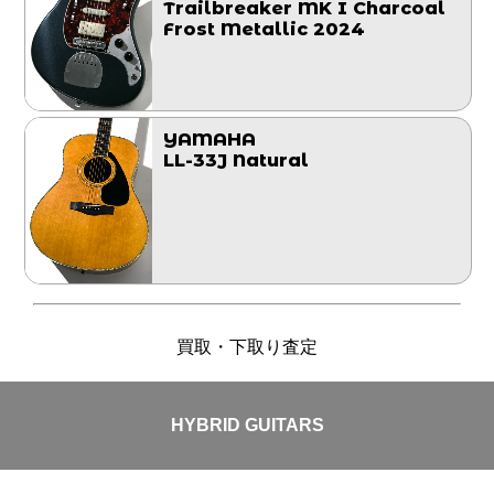
Trailbreaker MK I Charcoal
Frost Metallic 2024
YAMAHA
LL-33J Natural
買取・下取り査定
HYBRID GUITARS