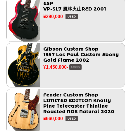
ESP
VP-SL7 風林火山RED 2001
¥290,000-
USED
Gibson Custom Shop
1957 Les Paul Custom Ebony
Gold Flame 2002
¥1,450,000-
USED
Fender Custom Shop
LIMITED EDITION Knotty
Pine Telecaster Thinline
Roasted NOS Natural 2020
¥660,000-
USED