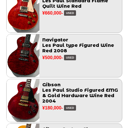
Les Paul Standard Flame
Quilt Wine Red
¥660,000-
USED
Navigator
Les Paul type Figured Wine
Red 2008
¥500,000-
USED
Gibson
Les Paul Studio Figured EMG
& Gold Hardware Wine Red
2004
¥180,000-
USED