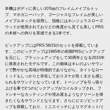
本機はボディに美しい10Topのフレイムメイプルトッ
プ、マホガニーバック、ゴージャスなフレイムが美しい
メイプルネックを採用し、指板にはホンジュラスローズ
ウッドが使用されておりどの角度から見ても美しくPRS
の木材への拘りを実感できる1本です。
ピックアップにはPRS 58/15のセットを搭載していま
す。このピックアップは1985年の初期PRSピックアップ
を元にし、ブラッシュアップをして30周年となる2015年
に発表されたモデルです。この個体はキレのよいサウン
ドで艷やかな高域が特徴的でありながら、タイトなロー
ミッドもしっかりと存在しておりヌケが良く太さも感じ
られるサウンドとなっています。トーンノブを引っ張り
上げる事で2つのピックアップがコイルタップされ、フ
ァンキーなカッティングや澄み渡るようなクリーンを弾
きたくなるサウンドとなります。さらにピエゾピックア
ップを搭載しており、ミニスイッチによりマグネット/ミ