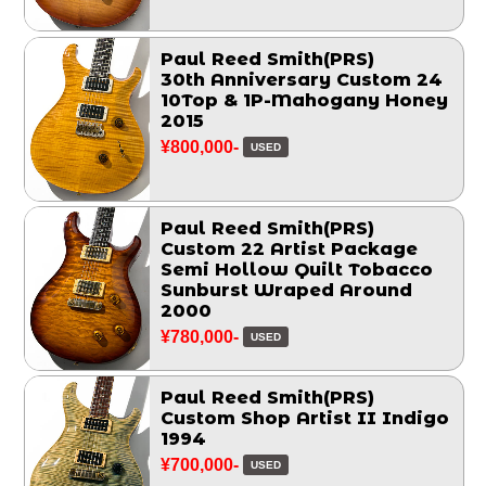
Paul Reed Smith(PRS)
30th Anniversary Custom 24
10Top & 1P-Mahogany Honey
2015
¥800,000-
USED
Paul Reed Smith(PRS)
Custom 22 Artist Package
Semi Hollow Quilt Tobacco
Sunburst Wraped Around
2000
¥780,000-
USED
Paul Reed Smith(PRS)
Custom Shop Artist II Indigo
1994
¥700,000-
USED