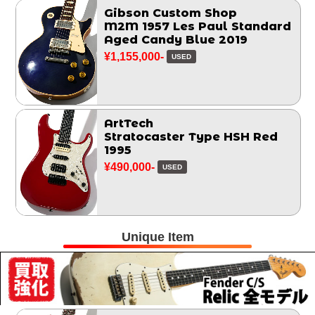
Gibson Custom Shop
M2M 1957 Les Paul Standard
Aged Candy Blue 2019
¥1,155,000-
USED
ArtTech
Stratocaster Type HSH Red
1995
¥490,000-
USED
Unique Item