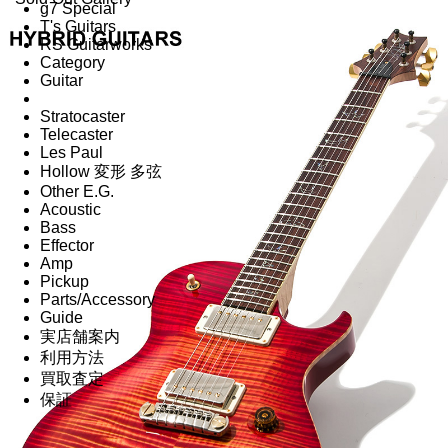
g7 Special
T's Guitars
RS Guitarworks
Category
Guitar
Stratocaster
Telecaster
Les Paul
Hollow 変形 多弦
Other E.G.
Acoustic
Bass
Effector
Amp
Pickup
Parts/Accessory
Guide
実店舗案内
利用方法
買取査定
保証