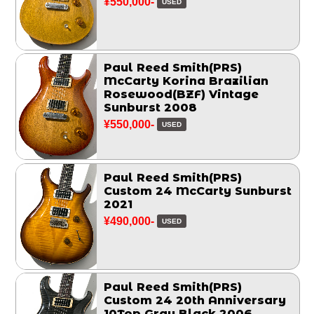
¥550,000-
USED
Paul Reed Smith(PRS)
McCarty Korina Brazilian
Rosewood(BZF) Vintage
Sunburst 2008
¥550,000-
USED
Paul Reed Smith(PRS)
Custom 24 McCarty Sunburst
2021
¥490,000-
USED
Paul Reed Smith(PRS)
Custom 24 20th Anniversary
10Top Gray Black 2006