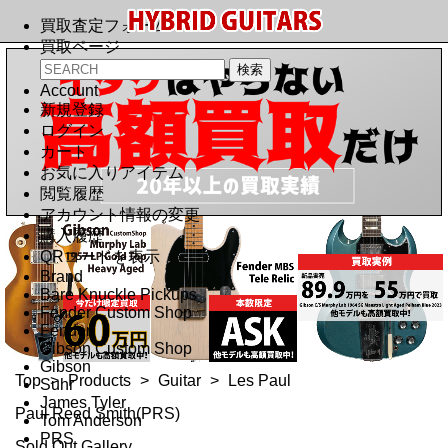
買取査定フォーム
買取ページ
Account
新規登録
ログイン
カート
お気に入りアイテム
閲覧履歴
アカウント情報の変更
購入履歴
QRコードを表示
Brand
Bare Knuckle Pickups
Fender Custom Shop
Fender
Gibson Custom Shop
Gibson
Top
>
Products
>
Guitar
>
Les Paul
Suhr
James Tyler
Paul Reed Smith(PRS)
Tom Anderson
PRS
Sold Out Gallery