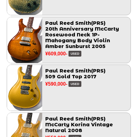
Paul Reed Smith(PRS)
20th Anniversary McCarty
Rosewood Neck 1P-
Mahogany Body Violin
Amber Sunburst 2005
¥609,000-
USED
Paul Reed Smith(PRS)
509 Gold Top 2017
¥590,000-
USED
Paul Reed Smith(PRS)
McCarty Korina Vintage
Natural 2008