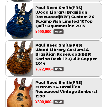
Paul Reed Smith(PRS)
Wood Library Brazilian
Rosewood(BZF) Custom 24
Swamp Ash Limited 10Top
Quilt Aquamarine 2015
¥990,000-
USED
Paul Reed Smith(PRS)
Wood Library Custum24
Brazilian Rosewood(BZF)
Korina Neck 1P-Quilt Copper
2014
¥872,000-
USED
Paul Reed Smith(PRS)
Custom 24 Brazilian
Rosewood Vintage Sunburst
1990
¥800,000-
USED