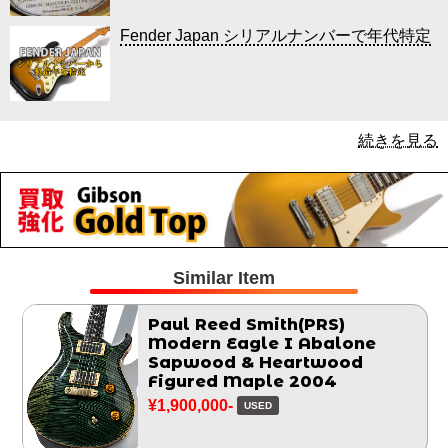
Fender Japan シリアルナンバーで年代特定
続きを見る
Similar Item
Paul Reed Smith(PRS)
Modern Eagle I Abalone
Sapwood & Heartwood
Figured Maple 2004
¥1,900,000-
USED