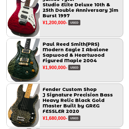
Studio Elite Deluxe 10th &
25th Double Anniversary Jim
Burst 1997
¥1,200,000-
USED
Paul Reed Smith(PRS)
Modern Eagle I Abalone
Sapwood & Heartwood
Figured Maple 2004
¥1,900,000-
USED
Fender Custom Shop
J Signature Precision Bass
Heavy Relic Black Gold
Master Built by GREG
FESSLER 2020
¥1,680,000-
USED