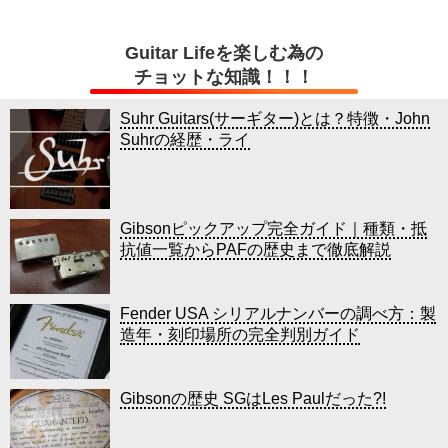
Guitar Lifeを楽しむ為の
チョットな知識！！！
Suhr Guitars(サーギター)とは？特徴・John
Suhrの経歴・ライ
Gibsonピックアップ完全ガイド｜種類・抵
抗値一覧からPAFの歴史まで徹底解説
Fender USA シリアルナンバーの調べ方：製
造年・刻印場所の完全判別ガイド
Gibsonの歴史 SGはLes Paulだった?!