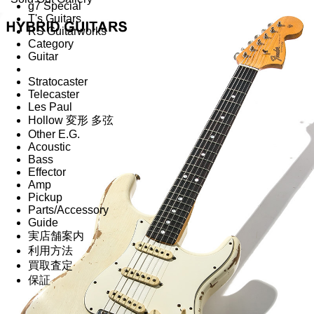
g7 Special
T's Guitars
RS Guitarworks
Category
Guitar
Stratocaster
Telecaster
Les Paul
Hollow 変形 多弦
Other E.G.
Acoustic
Bass
Effector
Amp
Pickup
Parts/Accessory
Guide
実店舗案内
利用方法
買取査定
保証