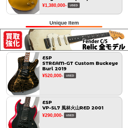
¥1,380,000-
USED
Unique Item
ESP
STREAM-GT Custom Buckeye
Burl 2019
¥520,000-
USED
ESP
VP-SL7 風林火山RED 2001
¥290,000-
USED