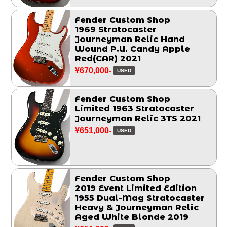
Fender Custom Shop
1969 Stratocaster
Journeyman Relic Hand
Wound P.U. Candy Apple
Red(CAR) 2021
¥670,000-
USED
Fender Custom Shop
Limited 1963 Stratocaster
Journeyman Relic 3TS 2021
¥651,000-
USED
Fender Custom Shop
2019 Event Limited Edition
1955 Dual-Mag Stratocaster
Heavy & Journeyman Relic
Aged White Blonde 2019