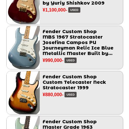
by Yuriy Shishkov 2009
¥1,100,000-
USED
Fender Custom Shop
MBS 1967 Stratocaster
Josefina Campos PU
Journeyman Relic Ice Blue
Metallic Master Built by
Greg Fessler 2017
¥990,000-
USED
Fender Custom Shop
Custom Telecaster Neck
Stratocaster 1999
¥880,000-
USED
Fender Custom Shop
Master Grade 1963