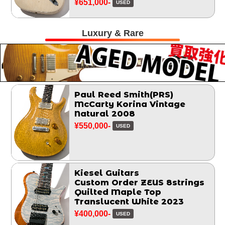
¥651,000-
USED
Luxury & Rare
Paul Reed Smith(PRS)
McCarty Korina Vintage
Natural 2008
¥550,000-
USED
Kiesel Guitars
Custom Order ZEUS 8strings
Quilted Maple Top
Translucent White 2023
¥400,000-
USED