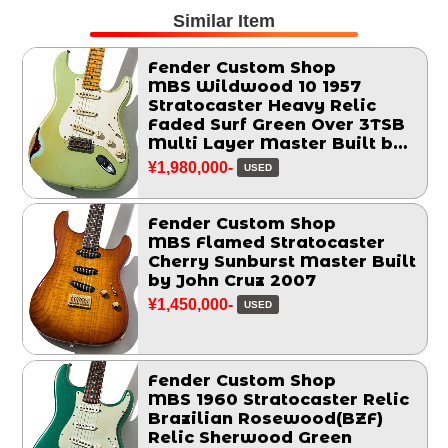
Similar Item
Fender Custom Shop
MBS Wildwood 10 1957
Stratocaster Heavy Relic
Faded Surf Green Over 3TSB
Multi Layer Master Built by
John Cruz 2014
¥1,980,000-
USED
Fender Custom Shop
MBS Flamed Stratocaster
Cherry Sunburst Master Built
by John Cruz 2007
¥1,450,000-
USED
Fender Custom Shop
MBS 1960 Stratocaster Relic
Brazilian Rosewood(BZF)
Relic Sherwood Green