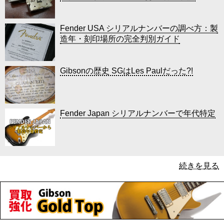
Fender USA シリアルナンバーの調べ方：製
造年・刻印場所の完全判別ガイド
Gibsonの歴史 SGはLes Paulだった?!
Fender Japan シリアルナンバーで年代特定
続きを見る