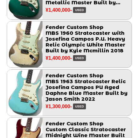
Metallic Master Built by
Chris Fleming 2006
¥1,400,000-
USED
Fender Custom Shop
MBS 1960 Stratocaster with
Josefina Campos P.U. Heavy
Relic Olympic White Master
Built by Kyle Mcmillin 2018
¥1,400,000-
USED
Fender Custom Shop
MBS 1963 Stratocaster Relic
Josefina Campos PU Aged
Daphne Blue Master Built by
Jason Smith 2022
¥1,300,000-
USED
Fender Custom Shop
Custom Classic Stratocaster
Midnight Wine Master Built