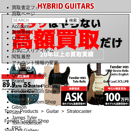
買取査定フォーム
買取ページ
Account
新規登録
ログイン
カート
お気に入りアイテム
閲覧履歴
アカウント情報の変更
購入履歴
QRコードを表示
Brand
Bare Knuckle Pickups
Fender Custom Shop
Fender
Gibson Custom Shop
Gibson
Top
>
Products
>
Guitar
>
Stratocaster
Suhr
James Tyler
Fender Custom Shop
Tom Anderson
PRS
Sold Out Gallery