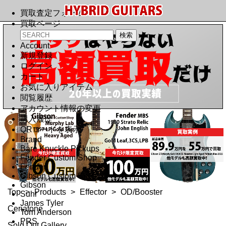
買取査定フォーム
買取ページ
Account
新規登録
ログイン
カート
お気に入りアイテム
閲覧履歴
アカウント情報の変更
購入履歴
QRコードを表示
Brand
Bare Knuckle Pickups
Fender Custom Shop
Fender
Gibson Custom Shop
Gibson
Top
>
Products
>
Effector
>
OD/Booster
Suhr
James Tyler
Ceriatone
Tom Anderson
PRS
Sold Out Gallery