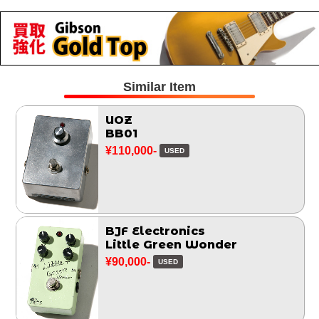
Similar Item
UOZ
BB01
¥110,000-
USED
BJF Electronics
Little Green Wonder
¥90,000-
USED