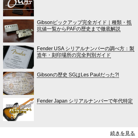
Gibsonピックアップ完全ガイド｜種類・抵
抗値一覧からPAFの歴史まで徹底解説
Fender USA シリアルナンバーの調べ方：製
造年・刻印場所の完全判別ガイド
Gibsonの歴史 SGはLes Paulだった?!
Fender Japan シリアルナンバーで年代特定
続きを見る