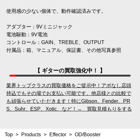
使用感の少ない個体で、動作確認済みです。
アダプター：9Vミニジャック
電池駆動：9V電池
コントロール：GAIN、TREBLE、OUTPUT
付属品：箱、マニュアル、保証書、その他写真参照
【 ギターの買取強化中！ 】
業界トップクラスの買取価格をご提示中！アポなし店頭
持込でもその場でお支払い可能です。他店様との比較で
も頑張らせていただきます！特にGibson、Fender、PR
S、Suhr、ESP、Xotic、など！→ 買取見積もりをする
Top
>
Products
>
Effector
>
OD/Booster