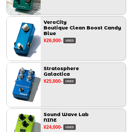
VeroCity
Boutique Clean Boost Candy
Blue
¥26,000-
USED
Stratosphere
Galactica
¥25,000-
USED
Sound Wave Lab
NINE
¥24,000-
USED