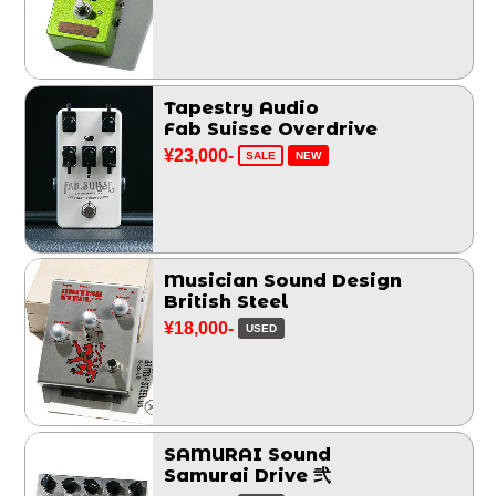
Tapestry Audio
Fab Suisse Overdrive
¥23,000-
SALE
NEW
Musician Sound Design
British Steel
¥18,000-
USED
SAMURAI Sound
Samurai Drive 弐