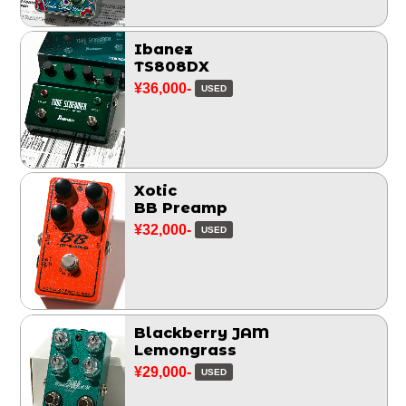
Ibanez
TS808DX
¥36,000-
USED
Xotic
BB Preamp
¥32,000-
USED
Blackberry JAM
Lemongrass
¥29,000-
USED