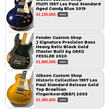
M2M 1957 Les Paul Standard
Aged Candy Blue 2019
¥1,155,000-
USED
Fender Custom Shop
J Signature Precision Bass
Heavy Relic Black Gold
Master Built by GREG
FESSLER 2020
¥1,680,000-
USED
Gibson Custom Shop
Historic Collection 1957 Les
Paul Standard Reissue Gold
Top Brazilian
Fingerboard(BZF) 2003
¥1,380,000-
USED