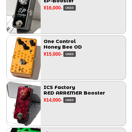
EP-Booster
¥16,000-
USED
One Control
Honey Bee OD
¥15,000-
USED
ICS Factory
RED ARREMER Booster
¥14,000-
USED