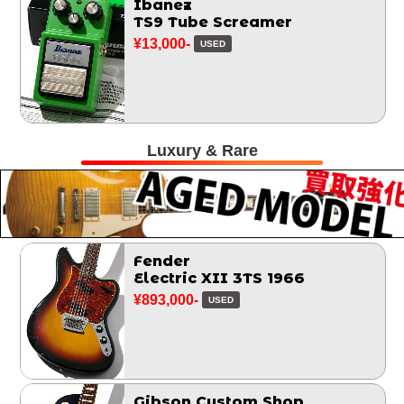
Ibanez
TS9 Tube Screamer
¥13,000-
USED
Luxury & Rare
Fender
Electric XII 3TS 1966
¥893,000-
USED
Gibson Custom Shop