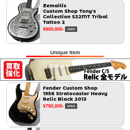
Zemaitis
Custom Shop Tony's
Collection S22MT Tribal
Tattoo 2
¥600,000-
USED
Unique Item
Fender Custom Shop
1956 Stratocaster Heavy
Relic Black 2013
¥790,000-
USED