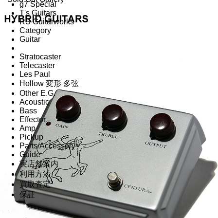
g7 Special
T's Guitars
RS Guitarworks
Category
Guitar
Stratocaster
Telecaster
Les Paul
Hollow 変形 多弦
Other E.G.
Acoustic
Bass
Effector
Amp
Pickup
Parts/Accessory
Guide
実店舗案内
利用方法
買取査定
保証