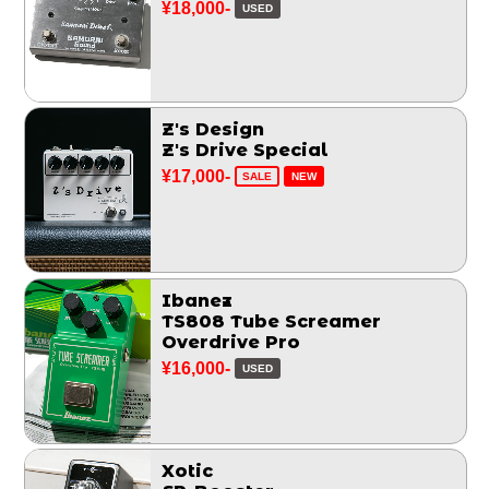
¥18,000-
USED
Z's Design
Z's Drive Special
¥17,000-
SALE
NEW
Ibanez
TS808 Tube Screamer
Overdrive Pro
¥16,000-
USED
Xotic