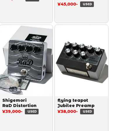
¥45,000-
USED
Shigemori
flying teapot
RaD Distortion
Jubilee Preamp
¥39,000-
¥38,000-
USED
USED