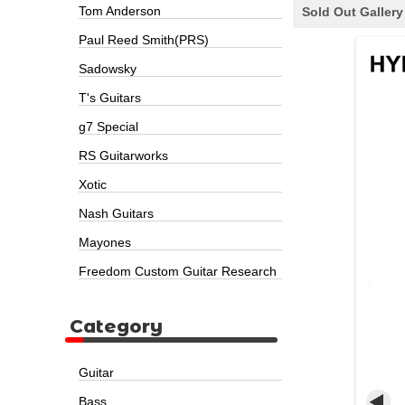
Tom Anderson
Sold Out Gallery
Paul Reed Smith(PRS)
Sadowsky
T's Guitars
g7 Special
RS Guitarworks
Xotic
Nash Guitars
Mayones
Freedom Custom Guitar Research
Category
Guitar
Bass