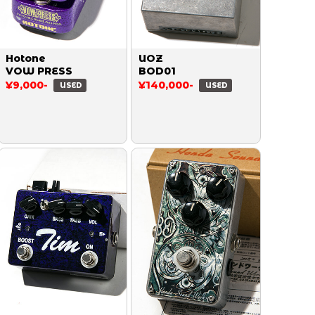
Hotone
UOZ
VOW PRESS
BOD01
¥9,000-
¥140,000-
USED
USED