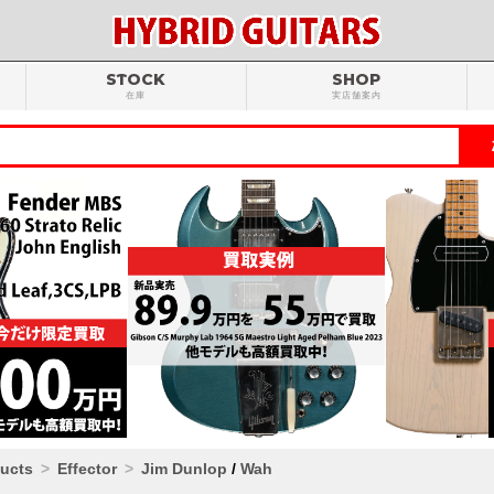
STOCK
SHOP
在庫
実店舗案内
ducts
Effector
Jim Dunlop
/
Wah