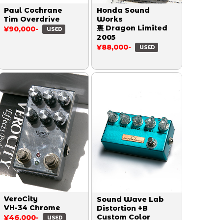
Paul Cochrane
Honda Sound
Tim Overdrive
Works
裏 Dragon Limited
¥90,000-
USED
2005
¥88,000-
USED
VeroCity
Sound Wave Lab
VH-34 Chrome
Distortion +B
Custom Color
¥46,000-
USED