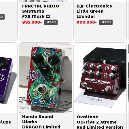
FRACTAL AUDIO
BJF Electronics
SYSTEMS
Little Green
FX8 Mark II
Wonder
ED
¥95,000-
¥90,000-
USED
USED
Honda Sound
Ovaltone
Works
luxe
OD-Five 2 Xtreme
DRAGON Limited
Red Limited Version