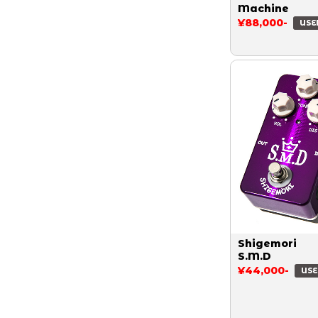
Machine
¥88,000-
USE
Shigemori
S.M.D
¥44,000-
USE