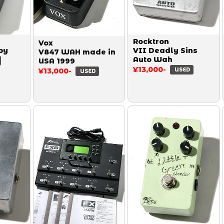
Rocktron
Vox
by
VII Deadly Sins
V847 WAH made in
Auto Wah
USA 1999
¥13,000-
¥13,000-
USED
USED