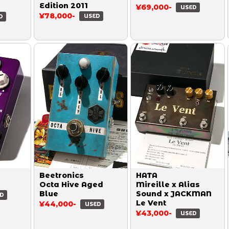
Edition 2011
¥69,000-
USED
¥78,000-
USED
D
Beetronics
HATA
Octa Hive Aged
Mireille x Alias
Blue
Sound x JACKMAN
D
Le Vent
¥44,000-
USED
¥43,000-
USED