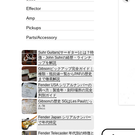
Effector
Amp
Pickups
Parts/Accessory
Suhr Guitars(サーギター)とは？特
徴・John Suhrの経歴・ラインナ
ップを解説
Gibsonピックアップ完全ガイド｜
種類・抵抗値一覧からPAFの歴史
まで徹底解説
Fender USA シリアルナンバーの
調べ方：製造年・刻印場所の完全
判別ガイド
Gibsonの歴史 SGはLes Paulだっ
た?!
Fender Japan シリアルナンバー
で年代特定
Fender Telecaster 年代別の特徴と