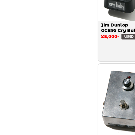
Jim Dunlop
GCB95 Cry Ba
¥8,000-
USED