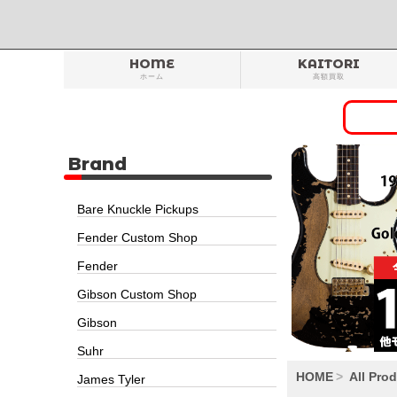
HOME
KAITORI
ホーム
高額買取
Brand
Bare Knuckle Pickups
Fender Custom Shop
Fender
Gibson Custom Shop
Gibson
Suhr
HOME
All Pro
James Tyler