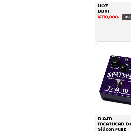
UOZ
BB01
¥110,000-
US
D.A.M
MEATHEAD De
Silicon Fuzz