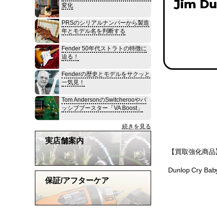
Jim D
変化
PRSのシリアルナンバーから製造
年とモデル名を判断する
Fender 50年代ストラトの特徴に
迫る！
Fenderの歴史とモデルをサクッと
一気見！
Tom AndersonのSwitcherooやパ
ッシブブースター「VA Boost」
続きを見る
実店舗案内
【買取強化商品】
Dunlop Cry
保証/アフターケア