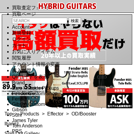
買取査定フォーム
買取ページ
Account
新規登録
ログイン
カート
お気に入りアイテム
閲覧履歴
アカウント情報の変更
購入履歴
QRコードを表示
Brand
Bare Knuckle Pickups
Fender Custom Shop
Fender
Gibson Custom Shop
Gibson
Top
>
Products
>
Effector
>
OD/Booster
Suhr
James Tyler
Ibanez
Tom Anderson
PRS
Sold Out Gallery