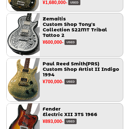
¥1,680,000-
USED
Zemaitis
Custom Shop Tony's
Collection S22MT Tribal
Tattoo 2
¥600,000-
USED
Paul Reed Smith(PRS)
Custom Shop Artist II Indigo
1994
¥700,000-
USED
Fender
Electric XII 3TS 1966
¥893,000-
USED