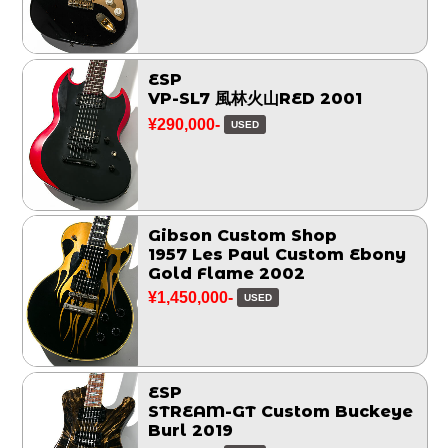
ESP
VP-SL7 風林火山RED 2001
¥290,000-
USED
Gibson Custom Shop
1957 Les Paul Custom Ebony
Gold Flame 2002
¥1,450,000-
USED
ESP
STREAM-GT Custom Buckeye
Burl 2019