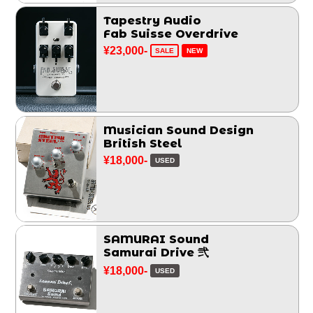
Tapestry Audio
Fab Suisse Overdrive
¥23,000-
SALE
NEW
Musician Sound Design
British Steel
¥18,000-
USED
SAMURAI Sound
Samurai Drive 弐
¥18,000-
USED