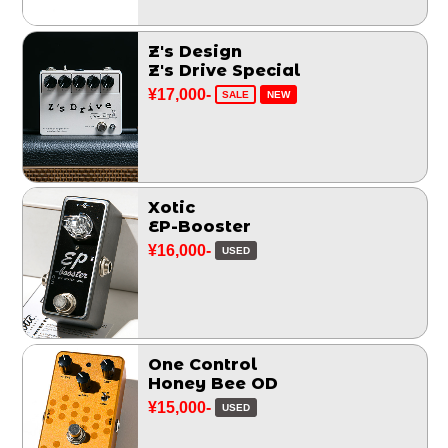
Z's Design
Z's Drive Special
¥17,000-
SALE
NEW
Xotic
EP-Booster
¥16,000-
USED
One Control
Honey Bee OD
¥15,000-
USED