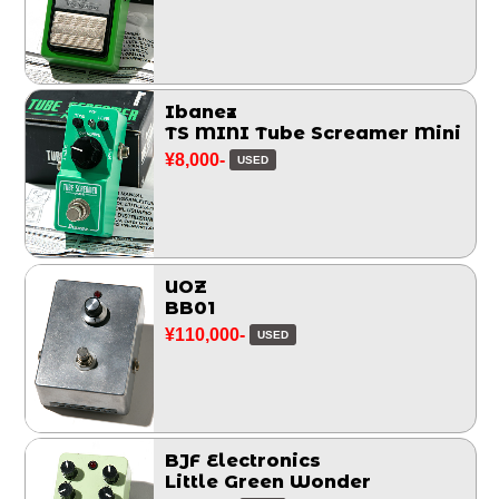
Ibanez
TS MINI Tube Screamer Mini
¥8,000-
USED
UOZ
BB01
¥110,000-
USED
BJF Electronics
Little Green Wonder