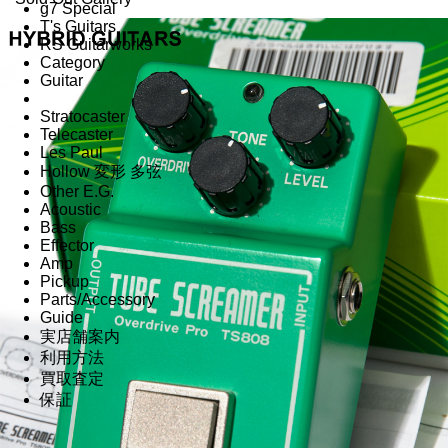
g7 Special
T's Guitars
RS Guitarworks
Category
Guitar
Stratocaster
Telecaster
Les Paul
Hollow 変形 多弦
Other E.G.
Acoustic
Bass
Effector
Amp
Pickup
Parts/Accessory
Guide
実店舗案内
利用方法
買取査定
保証