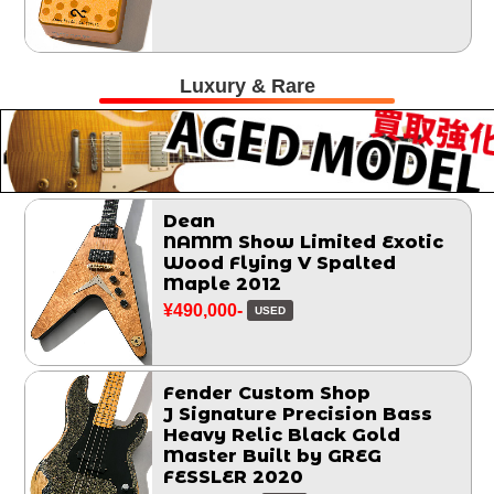
Luxury & Rare
Dean
NAMM Show Limited Exotic
Wood Flying V Spalted
Maple 2012
¥490,000-
USED
Fender Custom Shop
J Signature Precision Bass
Heavy Relic Black Gold
Master Built by GREG
FESSLER 2020