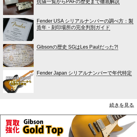
抗値一覧からPAFの歴史まで徹底解説
Fender USA シリアルナンバーの調べ方：製
造年・刻印場所の完全判別ガイド
Gibsonの歴史 SGはLes Paulだった?!
Fender Japan シリアルナンバーで年代特定
続きを見る