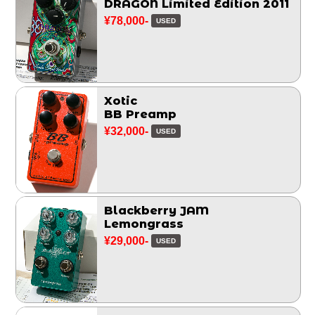
DRAGON Limited Edition 2011
¥78,000-
USED
Xotic
BB Preamp
¥32,000-
USED
Blackberry JAM
Lemongrass
¥29,000-
USED