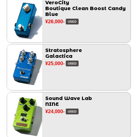
VeroCity
Boutique Clean Boost Candy
Blue
¥26,000-
USED
Stratosphere
Galactica
¥25,000-
USED
Sound Wave Lab
NINE
¥24,000-
USED