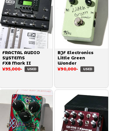
FRACTAL AUDIO
BJF Electronics
SYSTEMS
Little Green
FX8 Mark II
Wonder
¥95,000-
¥90,000-
USED
USED