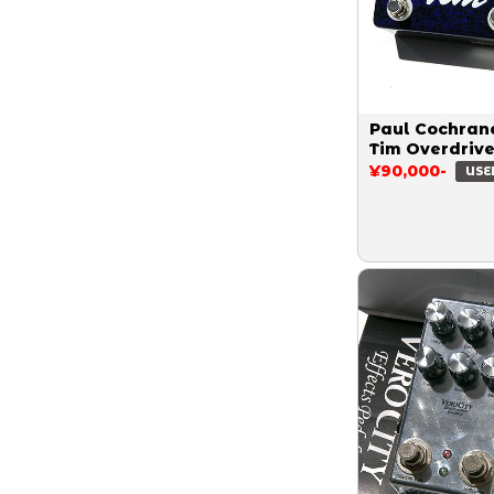
Paul Cochran
Tim Overdriv
¥90,000-
USE