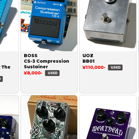
BOSS
UOZ
CS-3 Compression
BB01
Sustainer
 The
¥110,000-
USED
¥8,000-
USED
D