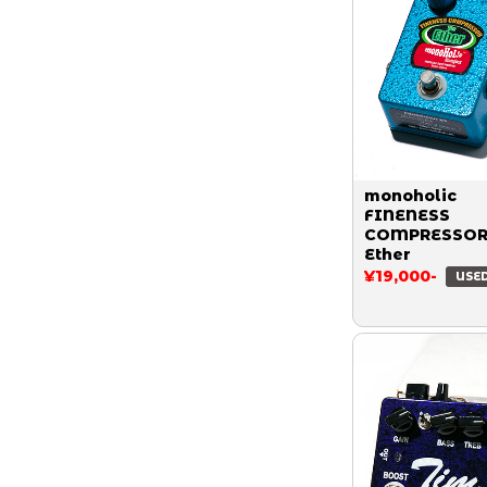
monoholic
FINENESS
COMPRESSOR
Ether
¥19,000-
USE