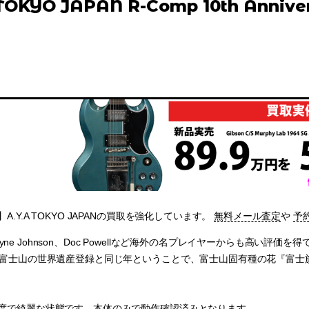
TOKYO JAPAN R-Comp 10th Annive
.Y.A TOKYO JAPANの買取を強化しています。
無料メール査定
や
予
eやWayne Johnson、Doc Powellなど海外の名プレイヤーからも
が富士山の世界遺産登録と同じ年ということで、富士山固有種の花『富士
度で綺麗な状態です。本体のみで動作確認済みとなります。