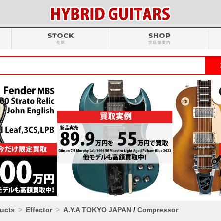
STOCK
SHOP
在庫
実店舗案内
ducts
Effector
A.Y.A TOKYO JAPAN
/
Compressor