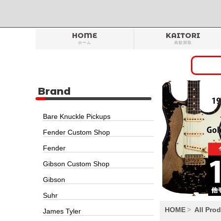
HOME
KAITORI
ホーム
高額買取
Brand
Bare Knuckle Pickups
Fender Custom Shop
Fender
Gibson Custom Shop
Gibson
Suhr
HOME
All Pro
James Tyler