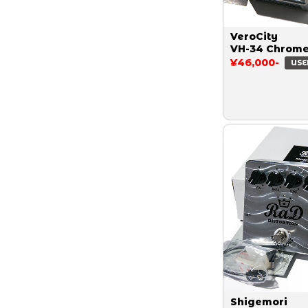
VeroCity
VH-34 Chrom
¥46,000-
USE
Shigemori