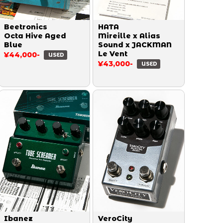
Beetronics
HATA
Octa Hive Aged
Mireille x Alias
Blue
Sound x JACKMAN
Le Vent
¥44,000-
USED
¥43,000-
USED
Ibanez
VeroCity