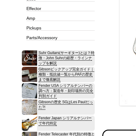
Effector
Amp
Pickups
Parts/Accessory
Suhr Guitars(サーギター)とは？特
徴・John Suhrの経歴・ラインナ
ップを解説
Gibsonピックアップ完全ガイド｜
種類・抵抗値一覧からPAFの歴史
まで徹底解説
Fender USA シリアルナンバーの
調べ方：製造年・刻印場所の完全
判別ガイド
Gibsonの歴史 SGはLes Paulだっ
た?!
Fender Japan シリアルナンバー
で年代特定
Fender Telecaster 年代別の特徴と