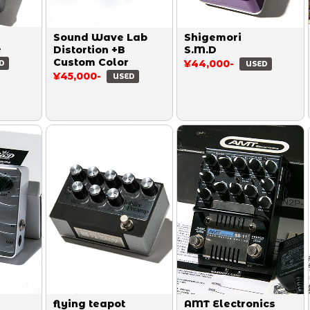
Sound Wave Lab
Shigemori
e
Distortion +B
S.M.D
Custom Color
¥44,000-
D
USED
¥45,000-
USED
flying teapot
AMT Electronics