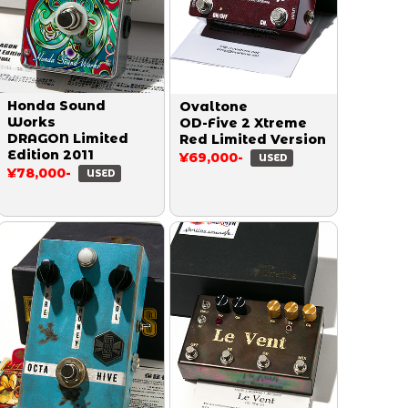
Honda Sound
Ovaltone
Works
OD-Five 2 Xtreme
DRAGON Limited
Red Limited Version
Edition 2011
¥69,000-
USED
¥78,000-
USED