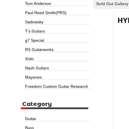
Tom Anderson
Sold Out Gallery
Paul Reed Smith(PRS)
Sadowsky
T's Guitars
g7 Special
RS Guitarworks
Xotic
Nash Guitars
Mayones
Freedom Custom Guitar Research
Category
Guitar
Bass