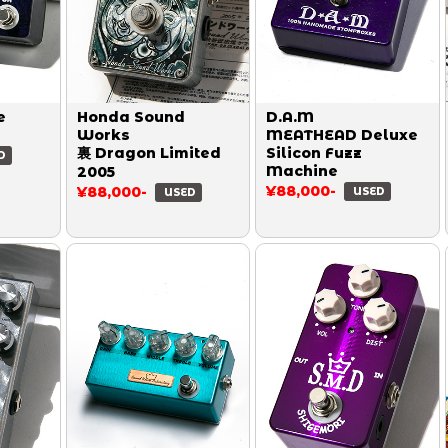
e
Honda Sound
D.A.M
e
Works
MEATHEAD Deluxe
裏 Dragon Limited
Silicon Fuzz
D
Machine
2005
¥88,000-
¥88,000-
USED
USED