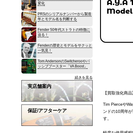
A.Y.A 
変化
Model
PRSのシリアルナンバーから製造
年とモデル名を判断する
Fender 50年代ストラトの特徴に
迫る！
Fenderの歴史とモデルをサクッと
一気見！
Tom AndersonのSwitcherooやパ
ッシブブースター「VA Boost」
続きを見る
実店舗案内
【買取強化商品】A
Tim Pierc
保証/アフターケア
ンドの10周年
す。
軽度な使用感程