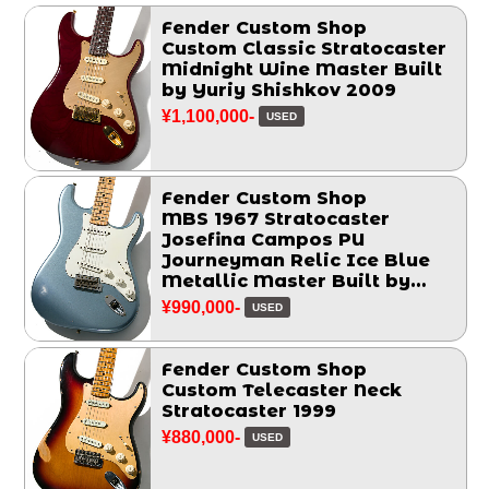
Fender Custom Shop
Custom Classic Stratocaster
Midnight Wine Master Built
by Yuriy Shishkov 2009
¥1,100,000-
USED
Fender Custom Shop
MBS 1967 Stratocaster
Josefina Campos PU
Journeyman Relic Ice Blue
Metallic Master Built by
Greg Fessler 2017
¥990,000-
USED
Fender Custom Shop
Custom Telecaster Neck
Stratocaster 1999
¥880,000-
USED