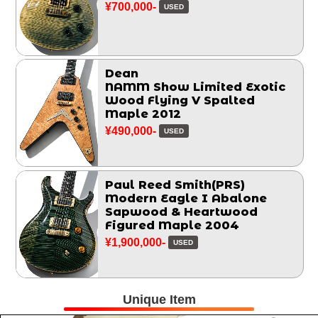
¥700,000-
USED
Dean
NAMM Show Limited Exotic
Wood Flying V Spalted
Maple 2012
¥490,000-
USED
Paul Reed Smith(PRS)
Modern Eagle I Abalone
Sapwood & Heartwood
Figured Maple 2004
¥1,900,000-
USED
Unique Item