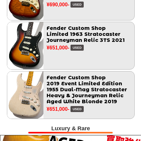
¥690,000-
USED
Fender Custom Shop
Limited 1963 Stratocaster
Journeyman Relic 3TS 2021
¥651,000-
USED
Fender Custom Shop
2019 Event Limited Edition
1955 Dual-Mag Stratocaster
Heavy & Journeyman Relic
Aged White Blonde 2019
¥651,000-
USED
Luxury & Rare