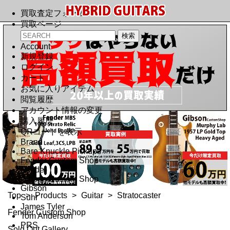
買取査定フォーム
買取ページ
Account
新規登録
ログイン
カート
お気に入りアイテム
閲覧履歴
アカウント情報の変更
購入履歴
QRコードを表示
Brand
Bare Knuckle Pickups
Fender Custom Shop
Fender
Gibson Custom Shop
Gibson
Top
>
Products
>
Guitar
>
Stratocaster
Suhr
James Tyler
Fender Custom Shop
Tom Anderson
PRS
Sold Out Gallery