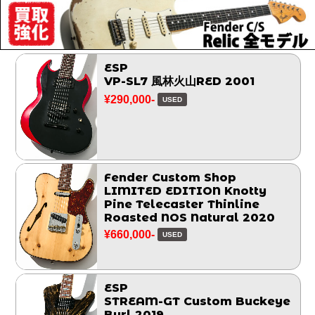
ESP
VP-SL7 風林火山RED 2001
¥290,000-
USED
Fender Custom Shop
LIMITED EDITION Knotty
Pine Telecaster Thinline
Roasted NOS Natural 2020
¥660,000-
USED
ESP
STREAM-GT Custom Buckeye
Burl 2019