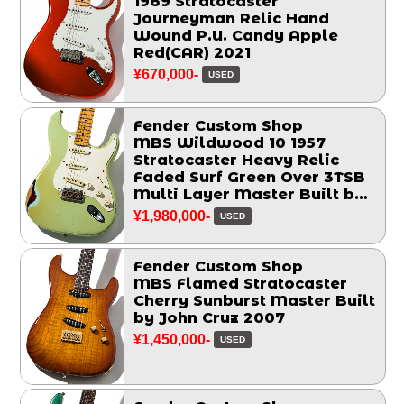
1969 Stratocaster
Journeyman Relic Hand
Wound P.U. Candy Apple
Red(CAR) 2021
¥670,000-
USED
Fender Custom Shop
MBS Wildwood 10 1957
Stratocaster Heavy Relic
Faded Surf Green Over 3TSB
Multi Layer Master Built by
John Cruz 2014
¥1,980,000-
USED
Fender Custom Shop
MBS Flamed Stratocaster
Cherry Sunburst Master Built
by John Cruz 2007
¥1,450,000-
USED