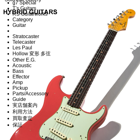
g7 Special
T's Guitars
RS Guitarworks
Category
Guitar
Stratocaster
Telecaster
Les Paul
Hollow 変形 多弦
Other E.G.
Acoustic
Bass
Effector
Amp
Pickup
Parts/Accessory
Guide
実店舗案内
利用方法
買取査定
保証