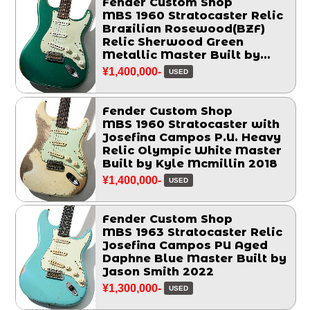
Fender Custom Shop
MBS 1960 Stratocaster Relic
Brazilian Rosewood(BZF)
Relic Sherwood Green
Metallic Master Built by
Chris Fleming 2006
¥1,400,000-
USED
Fender Custom Shop
MBS 1960 Stratocaster with
Josefina Campos P.U. Heavy
Relic Olympic White Master
Built by Kyle Mcmillin 2018
¥1,400,000-
USED
Fender Custom Shop
MBS 1963 Stratocaster Relic
Josefina Campos PU Aged
Daphne Blue Master Built by
Jason Smith 2022
¥1,300,000-
USED