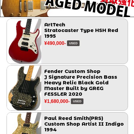
ArtTech
Stratocaster Type HSH Red
1995
¥490,000-
USED
Fender Custom Shop
J Signature Precision Bass
Heavy Relic Black Gold
Master Built by GREG
FESSLER 2020
¥1,680,000-
USED
Paul Reed Smith(PRS)
Custom Shop Artist II Indigo
1994