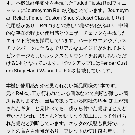
す。本機は経年変化を再現したFaded Fiesta Redフィニ
ッシュにJourneyman Relicが施されています。Journeym
an RelicはFender Custom Shop のcloset Classicよりは
使用感があり、Relicほどの激しい傷や劣化が無い、中間
的な存在の程よい使用感とウェザーチェックを再現した
エイジド方法を採用しています。ハードウエアやプラス
チックパーツに至るまでリアルなエイジドがされており
ビンテージらしいルックスとサウンドをお楽しみいただ
ける1本となっています。ピックアップにはFender Cust
om Shop Hand Waund Fat 60sを搭載しています。
本機は使用感が殆ど見られない新品同様の1本です。
元々Relic加工が行われている個体なので判断が難しい箇
所もありますが、当店で扱っている同社のRelic加工が施
されたギターと見比べても、後から付いた傷はほとんど
無いと思われ、ほとんどがレリック加工によって付けら
れた傷だと判断しています。ネックの状態も良好で、ナ
ットの高さも余裕があり、フレットの使用感も無く、ト