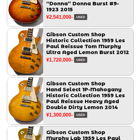
“Donna” Donna Burst #9-
1923 2015
¥2,541,000-
USED
Gibson Custom Shop
Historic Collection 1959 Les
Paul Reissue Tom Murphy
Ultra Aged Lemon Burst 2012
¥1,720,000-
USED
Gibson Custom Shop
Hand Select 1P-Mahogany
Historic Collection 1959 Les
Paul Reissue Heavy Aged
Double Dirty Lemon 2014
¥1,300,000-
USED
Gibson Custom Shop
Murphy Lab 1959 Les Paul