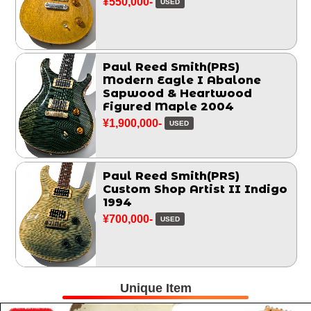
¥550,000-
USED
Paul Reed Smith(PRS)
Modern Eagle I Abalone
Sapwood & Heartwood
Figured Maple 2004
¥1,900,000-
USED
Paul Reed Smith(PRS)
Custom Shop Artist II Indigo
1994
¥700,000-
USED
Unique Item