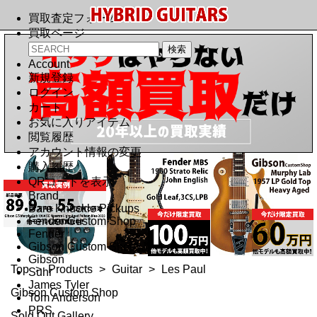
買取査定フォーム
買取ページ
Account
新規登録
ログイン
カート
お気に入りアイテム
閲覧履歴
アカウント情報の変更
購入履歴
QRコードを表示
Brand
Bare Knuckle Pickups
Fender Custom Shop
Fender
Gibson Custom Shop
Gibson
Top
>
Products
>
Guitar
>
Les Paul
Suhr
James Tyler
Gibson Custom Shop
Tom Anderson
PRS
Sold Out Gallery