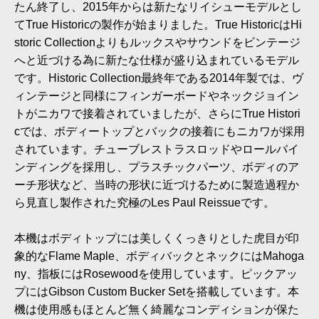
たん終了し、2015年からは新たなリイシューモデルとし
てTrue Historicの製作が始まりました。True HistoricはHi
storic Collectionよりもルックスやサウンドをビンテージ
へと近づける為に新たな仕様が盛り込まれているモデル
です。Historic Collection最終年である2014年製では、ヴ
ィンテージと同様にフィンガーボードやネックジョイン
トがニカワで接着されていましたが、さらにTrue Histori
cでは、ボディートップとバックの接着にもニカワが採用
されています。チューブレストラスロッドやロールバイ
ンディングを採用し、プラスチックパーツ、ボディのア
ーチ形状など、当時の形状に近づけるために製造過程か
ら見直し製作された究極のLes Paul Reissueです。
本機はボディトップには美しくくっきりとした虎目が印
象的なFlame Maple、ボディバックとネックにはMahoga
ny、指板にはRosewoodを使用しています。ピックアッ
プにはGibson Custom Bucker Setを搭載しています。本
機は使用感もほとんど無く綺麗なコンディションが保た