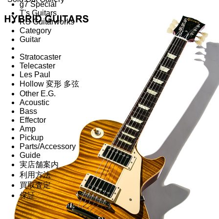
g7 Special
T's Guitars
RS Guitarworks
Category
Guitar
Stratocaster
Telecaster
Les Paul
Hollow 変形 多弦
Other E.G.
Acoustic
Bass
Effector
Amp
Pickup
Parts/Accessory
Guide
実店舗案内
利用方法
買取査定
保証