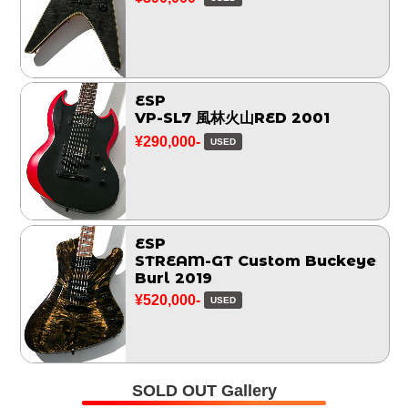
ESP
VP-SL7 風林火山RED 2001
¥290,000-
USED
ESP
STREAM-GT Custom Buckeye
Burl 2019
¥520,000-
USED
SOLD OUT Gallery