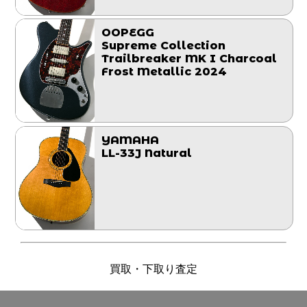
OOPEGG
Supreme Collection
Trailbreaker MK I Charcoal
Frost Metallic 2024
YAMAHA
LL-33J Natural
買取・下取り査定