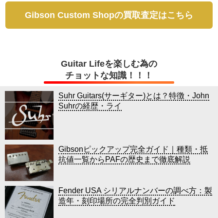
Gibson Custom Shopの買取査定はこちら
Guitar Lifeを楽しむ為の
チョットな知識！！！
Suhr Guitars(サーギター)とは？特徴・John
Suhrの経歴・ライ
Gibsonピックアップ完全ガイド｜種類・抵
抗値一覧からPAFの歴史まで徹底解説
Fender USA シリアルナンバーの調べ方：製
造年・刻印場所の完全判別ガイド