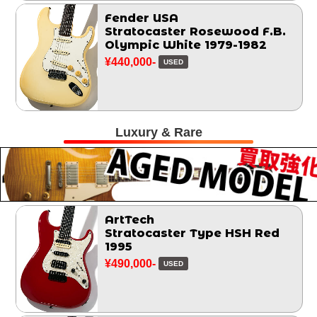
Fender USA
Stratocaster Rosewood F.B.
Olympic White 1979-1982
¥440,000-
USED
Luxury & Rare
ArtTech
Stratocaster Type HSH Red
1995
¥490,000-
USED