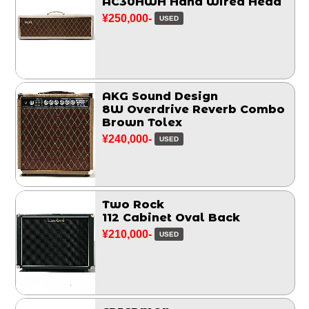
AC30HWH Hand Wired Head
¥250,000-
USED
AKG Sound Design
8W Overdrive Reverb Combo
Brown Tolex
¥240,000-
USED
Two Rock
112 Cabinet Oval Back
¥210,000-
USED