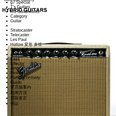
g7 Special
T's Guitars
RS Guitarworks
Category
Guitar
Stratocaster
Telecaster
Les Paul
Hollow 変形 多弦
Other E.G.
Acoustic
Bass
Effector
Amp
Pickup
Parts/Accessory
Guide
実店舗案内
利用方法
買取査定
保証