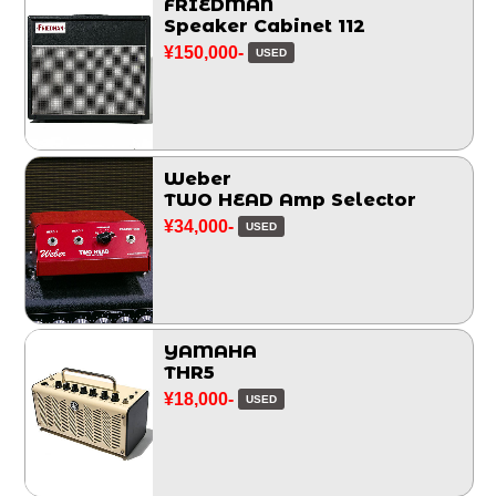
FRIEDMAN
Speaker Cabinet 112
¥150,000-
USED
Weber
TWO HEAD Amp Selector
¥34,000-
USED
YAMAHA
THR5
¥18,000-
USED