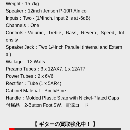
Weight：15.7kg
Speaker：12inch Jensen P-10R Alnico
Inputs：Two - (1/4inch, Input 2 is at -6dB)
Channels：One
Controls：Volume、Treble、Bass、Reverb、Speed、Int
ensity
Speaker Jack：Two 1/4inch Parallel (Internal and Extern
al)
Wattage：12 Watts
Preamp Tubes：3 x 12AX7, 1 x 12AT7
Power Tubes：2 x 6V6
Rectifier：Tube (1 x 5AR4)
Cabinet Material：Birch/Pine
Handle：Molded Plastic Strap with Nickel-Plated Caps
付属品：2-Button Foot SW、電源コード
【 ギターの買取強化中！ 】