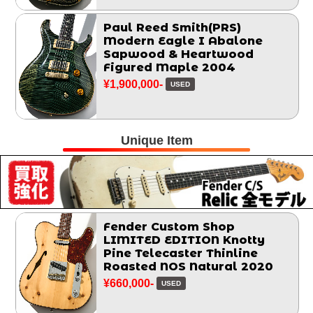
Paul Reed Smith(PRS)
Modern Eagle I Abalone
Sapwood & Heartwood
Figured Maple 2004
¥1,900,000-
USED
Unique Item
Fender Custom Shop
LIMITED EDITION Knotty
Pine Telecaster Thinline
Roasted NOS Natural 2020
¥660,000-
USED