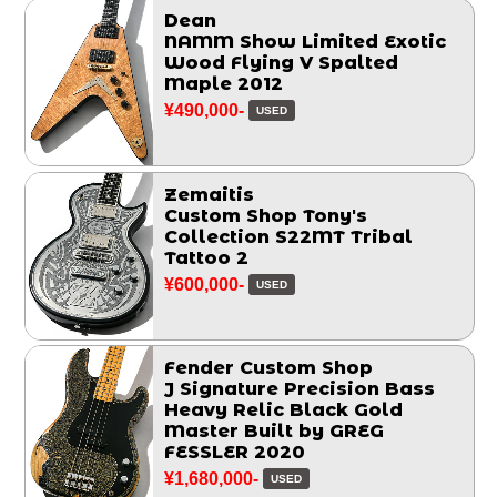
Dean
NAMM Show Limited Exotic
Wood Flying V Spalted
Maple 2012
¥490,000-
USED
Zemaitis
Custom Shop Tony's
Collection S22MT Tribal
Tattoo 2
¥600,000-
USED
Fender Custom Shop
J Signature Precision Bass
Heavy Relic Black Gold
Master Built by GREG
FESSLER 2020
¥1,680,000-
USED