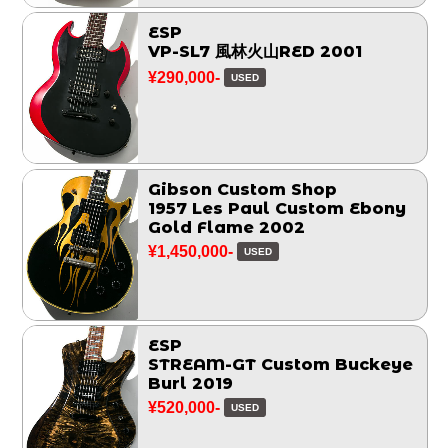
ESP
VP-SL7 風林火山RED 2001
¥290,000-
USED
Gibson Custom Shop
1957 Les Paul Custom Ebony
Gold Flame 2002
¥1,450,000-
USED
ESP
STREAM-GT Custom Buckeye
Burl 2019
¥520,000-
USED