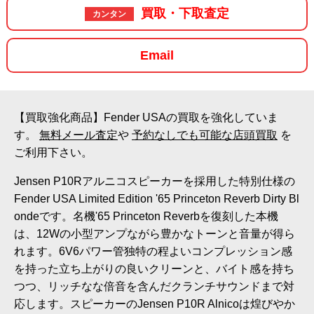
買取・下取査定
カンタン
Email
【買取強化商品】Fender USAの買取を強化していま
す。
無料メール査定
や
予約なしでも可能な店頭買取
を
ご利用下さい。
Jensen P10Rアルニコスピーカーを採用した特別仕様の
Fender USA Limited Edition '65 Princeton Reverb Dirty Bl
ondeです。名機'65 Princeton Reverbを復刻した本機
は、12Wの小型アンプながら豊かなトーンと音量が得ら
れます。6V6パワー管独特の程よいコンプレッション感
を持った立ち上がりの良いクリーンと、バイト感を持ち
つつ、リッチなな倍音を含んだクランチサウンドまで対
応します。スピーカーのJensen P10R Alnicoは煌びやか