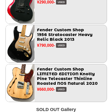
¥290,000-
USED
Fender Custom Shop
1956 Stratocaster Heavy
Relic Black 2013
¥790,000-
USED
Fender Custom Shop
LIMITED EDITION Knotty
Pine Telecaster Thinline
Roasted NOS Natural 2020
¥660,000-
USED
SOLD OUT Gallery