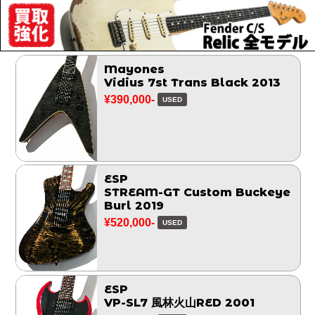
Mayones
Vidius 7st Trans Black 2013
¥390,000-
USED
ESP
STREAM-GT Custom Buckeye
Burl 2019
¥520,000-
USED
ESP
VP-SL7 風林火山RED 2001