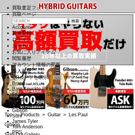
買取査定フォーム
買取ページ
Account
新規登録
ログイン
カート
お気に入りアイテム
閲覧履歴
アカウント情報の変更
購入履歴
QRコードを表示
Brand
Bare Knuckle Pickups
Fender Custom Shop
Fender
Gibson Custom Shop
Gibson
Top
>
Products
>
Guitar
>
Les Paul
Suhr
James Tyler
Gibson
Tom Anderson
PRS
Sold Out Gallery