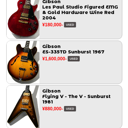
Gibson
Les Paul Studio Figured EMG
& Gold Hardware Wine Red
2004
¥180,000-
USED
Gibson
ES-335TD Sunburst 1967
¥1,600,000-
USED
Gibson
Flying V - The V - Sunburst
1981
¥880,000-
USED