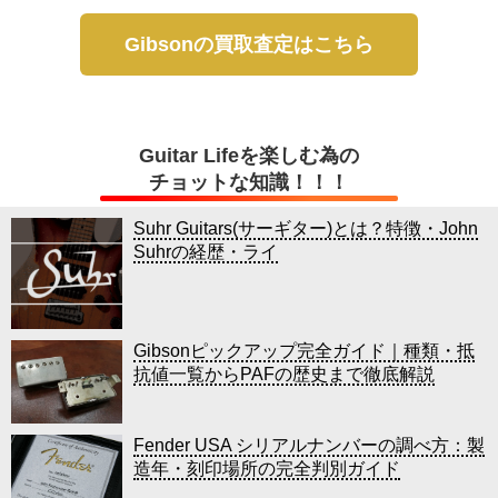
Gibsonの買取査定はこちら
Guitar Lifeを楽しむ為の
チョットな知識！！！
Suhr Guitars(サーギター)とは？特徴・John
Suhrの経歴・ライ
Gibsonピックアップ完全ガイド｜種類・抵
抗値一覧からPAFの歴史まで徹底解説
Fender USA シリアルナンバーの調べ方：製
造年・刻印場所の完全判別ガイド