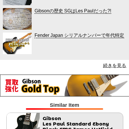
Gibsonの歴史 SGはLes Paulだった?!
Fender Japan シリアルナンバーで年代特定
続きを見る
Similar Item
Gibson
Les Paul Standard Ebony