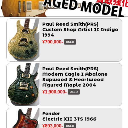
Paul Reed Smith(PRS)
Custom Shop Artist II Indigo
1994
¥700,000-
USED
Paul Reed Smith(PRS)
Modern Eagle I Abalone
Sapwood & Heartwood
Figured Maple 2004
¥1,900,000-
USED
Fender
Electric XII 3TS 1966
¥893,000-
USED