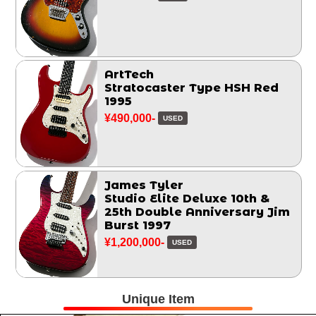
ArtTech
Stratocaster Type HSH Red
1995
¥490,000-
USED
James Tyler
Studio Elite Deluxe 10th &
25th Double Anniversary Jim
Burst 1997
¥1,200,000-
USED
Unique Item