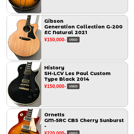
Gibson
Generation Collection G-200
EC Natural 2021
¥150,000-
USED
History
SH-LCV Les Paul Custom
Type Black 2014
¥150,000-
USED
Ornetts
GM-5RC CBS Cherry Sunburst
-
¥220,000-
USED