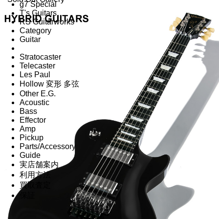
g7 Special
T's Guitars
RS Guitarworks
Category
Guitar
Stratocaster
Telecaster
Les Paul
Hollow 変形 多弦
Other E.G.
Acoustic
Bass
Effector
Amp
Pickup
Parts/Accessory
Guide
実店舗案内
利用方法
買取査定
保証