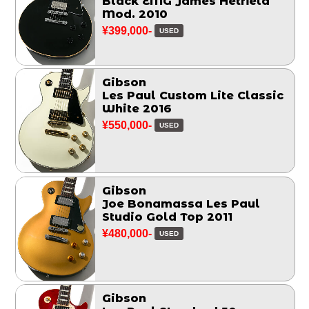
Black EMG James Hetfield
Mod. 2010
¥399,000-
USED
Gibson
Les Paul Custom Lite Classic
White 2016
¥550,000-
USED
Gibson
Joe Bonamassa Les Paul
Studio Gold Top 2011
¥480,000-
USED
Gibson