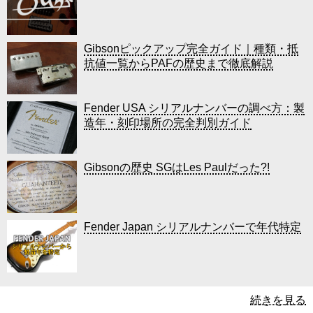
Gibsonピックアップ完全ガイド｜種類・抵
抗値一覧からPAFの歴史まで徹底解説
Fender USA シリアルナンバーの調べ方：製
造年・刻印場所の完全判別ガイド
Gibsonの歴史 SGはLes Paulだった?!
Fender Japan シリアルナンバーで年代特定
続きを見る