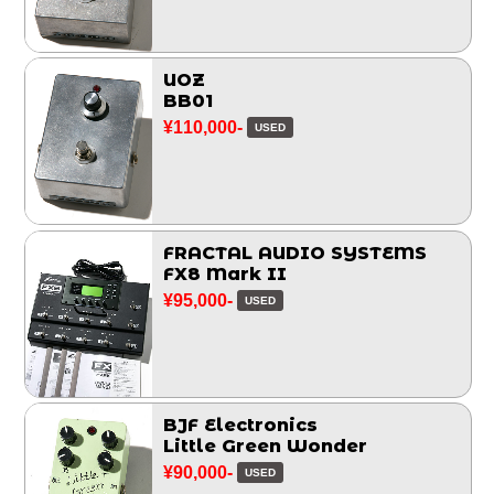
UOZ
BB01
¥110,000-
USED
FRACTAL AUDIO SYSTEMS
FX8 Mark II
¥95,000-
USED
BJF Electronics
Little Green Wonder
¥90,000-
USED