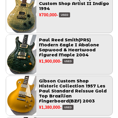
Custom Shop Artist II Indigo
1994
¥700,000-
USED
Paul Reed Smith(PRS)
Modern Eagle I Abalone
Sapwood & Heartwood
Figured Maple 2004
¥1,900,000-
USED
Gibson Custom Shop
Historic Collection 1957 Les
Paul Standard Reissue Gold
Top Brazilian
Fingerboard(BZF) 2003
¥1,380,000-
USED