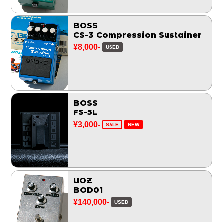
BOSS
CS-3 Compression Sustainer
¥8,000-
USED
BOSS
FS-5L
¥3,000-
SALE
NEW
UOZ
BOD01
¥140,000-
USED