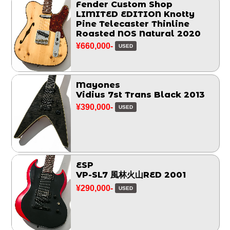
Fender Custom Shop
LIMITED EDITION Knotty
Pine Telecaster Thinline
Roasted NOS Natural 2020
¥660,000-
USED
Mayones
Vidius 7st Trans Black 2013
¥390,000-
USED
ESP
VP-SL7 風林火山RED 2001
¥290,000-
USED