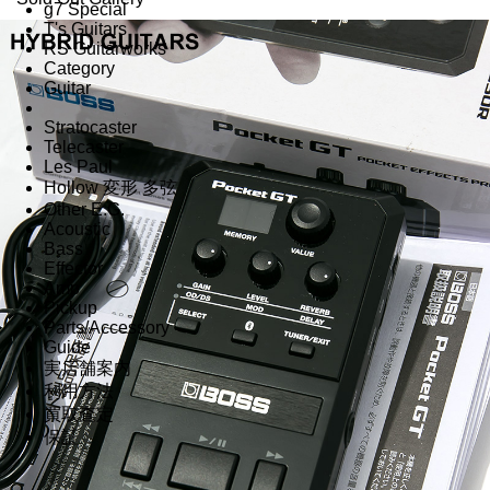
g7 Special
T's Guitars
RS Guitarworks
Category
Guitar
Stratocaster
Telecaster
Les Paul
Hollow 変形 多弦
Other E.G.
Acoustic
Bass
Effector
Amp
Pickup
Parts/Accessory
Guide
実店舗案内
利用方法
買取査定
保証