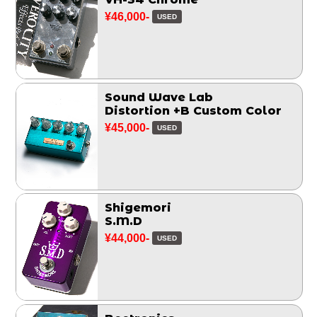
¥46,000-
USED
Sound Wave Lab
Distortion +B Custom Color
¥45,000-
USED
Shigemori
S.M.D
¥44,000-
USED