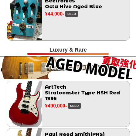
Beetronics
Octa Hive Aged Blue
¥44,000-
USED
Luxury & Rare
ArtTech
Stratocaster Type HSH Red
1995
¥490,000-
USED
Paul Reed Smith(PRS)