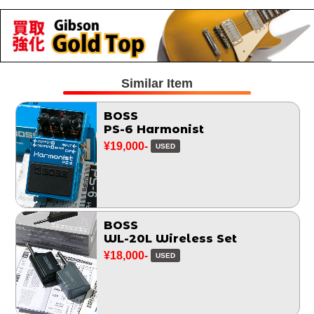
Similar Item
BOSS
PS-6 Harmonist
¥19,000-
USED
BOSS
WL-20L Wireless Set
¥18,000-
USED