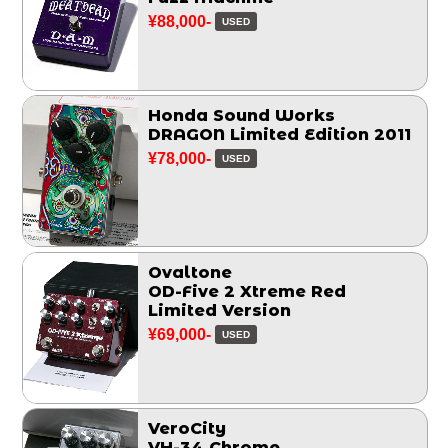
¥88,000-
USED
Honda Sound Works
DRAGON Limited Edition 2011
¥78,000-
USED
Ovaltone
OD-Five 2 Xtreme Red
Limited Version
¥69,000-
USED
VeroCity
VH-34 Chrome