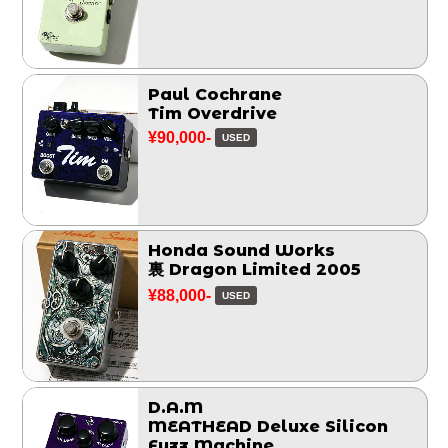
Paul Cochrane
Tim Overdrive
¥90,000-
USED
Honda Sound Works
裏 Dragon Limited 2005
¥88,000-
USED
D.A.M
MEATHEAD Deluxe Silicon
Fuzz Machine