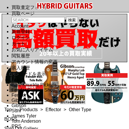
買取査定フォーム
買取ページ
Account
新規登録
ログイン
カート
お気に入りアイテム
閲覧履歴
アカウント情報の変更
購入履歴
QRコードを表示
Brand
Bare Knuckle Pickups
Fender Custom Shop
Fender
Gibson Custom Shop
Gibson
Top
>
Products
>
Effector
>
Other Type
Suhr
James Tyler
BOSS
Tom Anderson
PRS
Sold Out Gallery