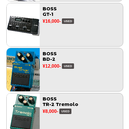
BOSS
GT-1
¥16,000-
USED
BOSS
BD-2
¥12,000-
USED
BOSS
TR-2 Tremolo
¥8,000-
USED