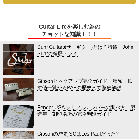
Guitar Lifeを楽しむ為の
チョットな知識！！！
Suhr Guitars(サーギター)とは？特徴・John
Suhrの経歴・ライ
Gibsonピックアップ完全ガイド｜種類・抵
抗値一覧からPAFの歴史まで徹底解説
Fender USA シリアルナンバーの調べ方：製
造年・刻印場所の完全判別ガイド
Gibsonの歴史 SGはLes Paulだった?!