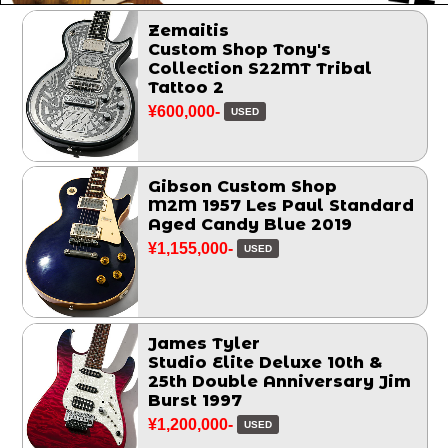
Zemaitis
Custom Shop Tony's
Collection S22MT Tribal
Tattoo 2
¥600,000-
USED
Gibson Custom Shop
M2M 1957 Les Paul Standard
Aged Candy Blue 2019
¥1,155,000-
USED
James Tyler
Studio Elite Deluxe 10th &
25th Double Anniversary Jim
Burst 1997
¥1,200,000-
USED