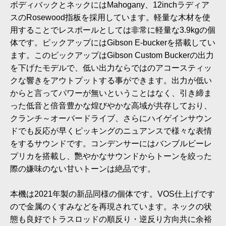
ボディバックとネックにはMahogany、12inchラディア
スのRosewood指板を採用しています。軽量な木材を使
用することでレスポールとしては非常に軽量な3.9kgの個
体です。ピックアップにはGibson E-buckerを搭載してい
ます。このピックアップはGibson Custom Buckerの出力
を下げたモデルで、低い出力ならではのアコースティッ
クな響きをアウトプットする事ができます。出力が低い
からと言ってパワーが無いということはなく、引き締ま
った低音と倍音豊かな煌びやかな高域が共存しており、
クランチ～オーバードライブ、さらにハイゲインサウン
ドでも反応が早くピッキングのニュアンスで様々な表情
をするサウンドです。コンデンサーにはバンブルビーレ
プリカを搭載し、艷やかなサウンドからトーンを絞った
際の嫌味のない甘いトーンは絶品です。
本機は2021年製の新品同様の個体です。VOS仕上げです
ので金属のくすみなどを再現されています。ネックの状
態も良好でトラスロッドの順反り・逆反り方向共に余裕