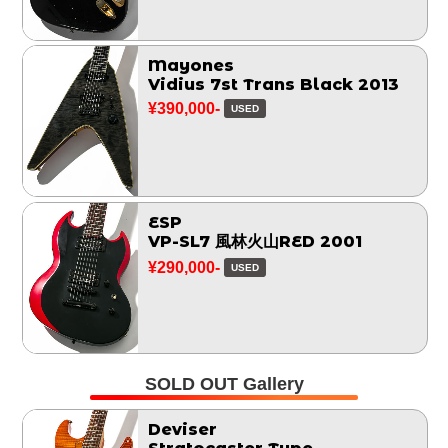
Mayones
Vidius 7st Trans Black 2013
¥390,000-
USED
ESP
VP-SL7 風林火山RED 2001
¥290,000-
USED
SOLD OUT Gallery
Deviser