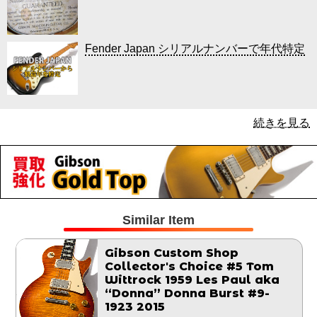
Fender Japan シリアルナンバーで年代特定
続きを見る
Similar Item
Gibson Custom Shop
Collector's Choice #5 Tom
Wittrock 1959 Les Paul aka
“Donna” Donna Burst #9-
1923 2015