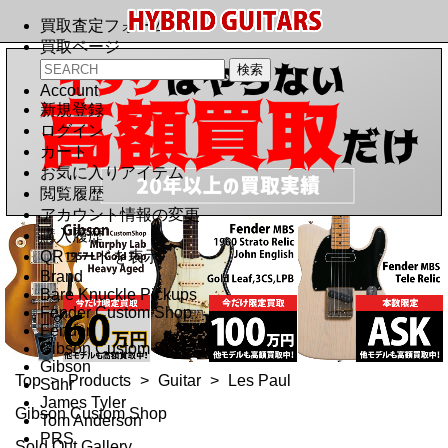
買取査定フォーム
買取ページ
Account
新規登録
ログイン
カート
お気に入りアイテム
閲覧履歴
アカウント情報の変更
購入履歴
QRコードを表示
Brand
Bare Knuckle Pickups
Fender Custom Shop
Fender
Gibson Custom Shop
Gibson
Top
>
Products
>
Guitar
>
Les Paul
Suhr
James Tyler
Gibson Custom Shop
Tom Anderson
PRS
Sold Out Gallery