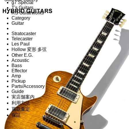
g7 Special
T's Guitars
RS Guitarworks
Category
Guitar
Stratocaster
Telecaster
Les Paul
Hollow 変形 多弦
Other E.G.
Acoustic
Bass
Effector
Amp
Pickup
Parts/Accessory
Guide
実店舗案内
利用方法
買取査定
保証