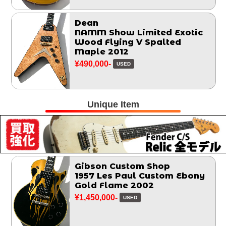
Dean
NAMM Show Limited Exotic
Wood Flying V Spalted
Maple 2012
¥490,000-
USED
Unique Item
Gibson Custom Shop
1957 Les Paul Custom Ebony
Gold Flame 2002
¥1,450,000-
USED