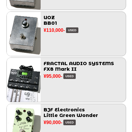
UOZ
BB01
¥110,000-
USED
FRACTAL AUDIO SYSTEMS
FX8 Mark II
¥95,000-
USED
BJF Electronics
Little Green Wonder
¥90,000-
USED