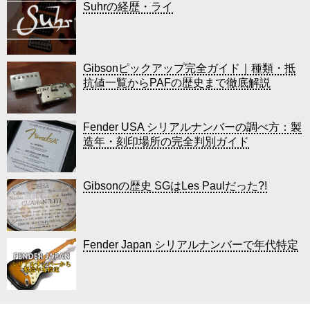
Suhrの経歴・ライ
Gibsonピックアップ完全ガイド｜種類・抵
抗値一覧からPAFの歴史まで徹底解説
Fender USA シリアルナンバーの調べ方：製
造年・刻印場所の完全判別ガイド
Gibsonの歴史 SGはLes Paulだった?!
Fender Japan シリアルナンバーで年代特定