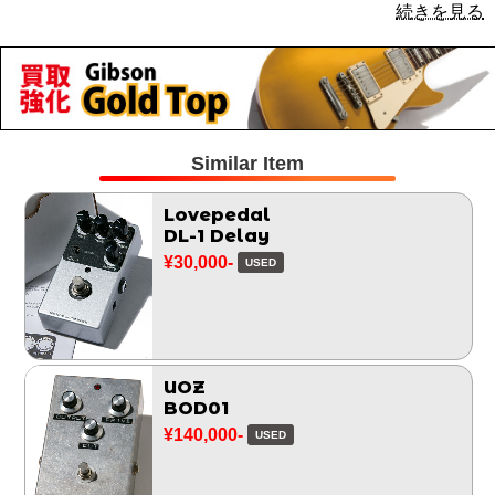
続きを見る
Similar Item
Lovepedal
DL-1 Delay
¥30,000-
USED
UOZ
BOD01
¥140,000-
USED