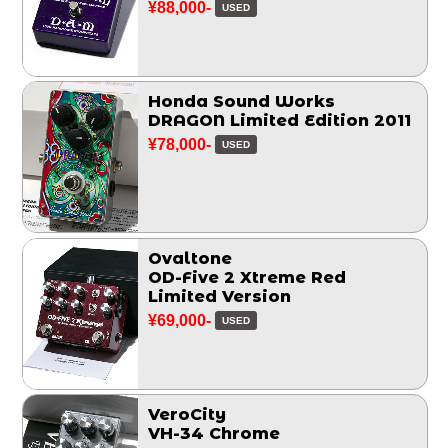
¥88,000-
USED
Honda Sound Works
DRAGON Limited Edition 2011
¥78,000-
USED
Ovaltone
OD-Five 2 Xtreme Red
Limited Version
¥69,000-
USED
VeroCity
VH-34 Chrome