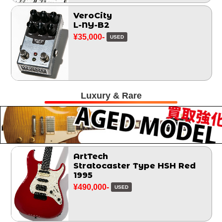
VeroCity
L-NY-B2
¥35,000-
USED
Luxury & Rare
ArtTech
Stratocaster Type HSH Red
1995
¥490,000-
USED