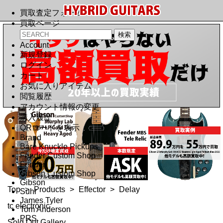
買取査定フォーム
買取ページ
Account
新規登録
ログイン
カート
お気に入りアイテム
閲覧履歴
アカウント情報の変更
購入履歴
QRコードを表示
Brand
Bare Knuckle Pickups
Fender Custom Shop
Fender
Gibson Custom Shop
Gibson
Top
>
Products
>
Effector
>
Delay
Suhr
James Tyler
tc electronic
Tom Anderson
PRS
Sold Out Gallery