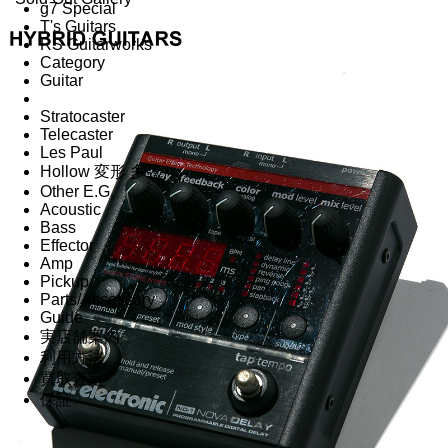
g7 Special
T's Guitars
RS Guitarworks
Category
Guitar
Stratocaster
Telecaster
Les Paul
Hollow 変形 多弦
Other E.G.
Acoustic
Bass
Effector
Amp
Pickup
Parts/Accessory
Guide
実店舗案内
利用方法
買取査定
保証