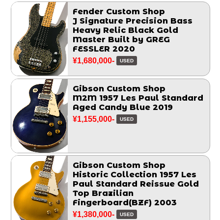
Fender Custom Shop
J Signature Precision Bass
Heavy Relic Black Gold
Master Built by GREG
FESSLER 2020
¥1,680,000-
USED
Gibson Custom Shop
M2M 1957 Les Paul Standard
Aged Candy Blue 2019
¥1,155,000-
USED
Gibson Custom Shop
Historic Collection 1957 Les
Paul Standard Reissue Gold
Top Brazilian
Fingerboard(BZF) 2003
¥1,380,000-
USED