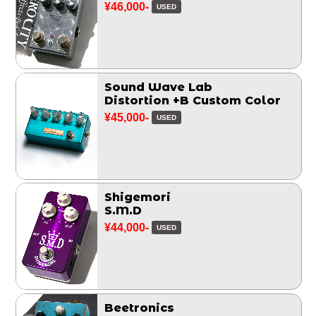
¥46,000-
USED
Sound Wave Lab
Distortion +B Custom Color
¥45,000-
USED
Shigemori
S.M.D
¥44,000-
USED
Beetronics