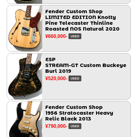
Fender Custom Shop
LIMITED EDITION Knotty
Pine Telecaster Thinline
Roasted NOS Natural 2020
¥660,000-
USED
ESP
STREAM-GT Custom Buckeye
Burl 2019
¥520,000-
USED
Fender Custom Shop
1956 Stratocaster Heavy
Relic Black 2013
¥790,000-
USED