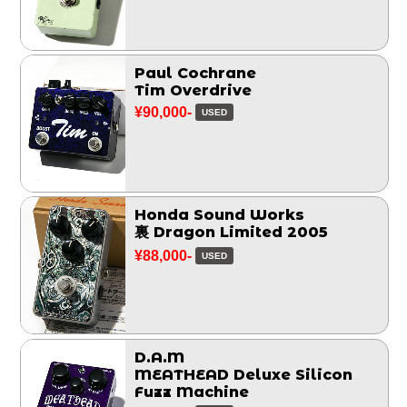
Paul Cochrane
Tim Overdrive
¥90,000-
USED
Honda Sound Works
裏 Dragon Limited 2005
¥88,000-
USED
D.A.M
MEATHEAD Deluxe Silicon
Fuzz Machine