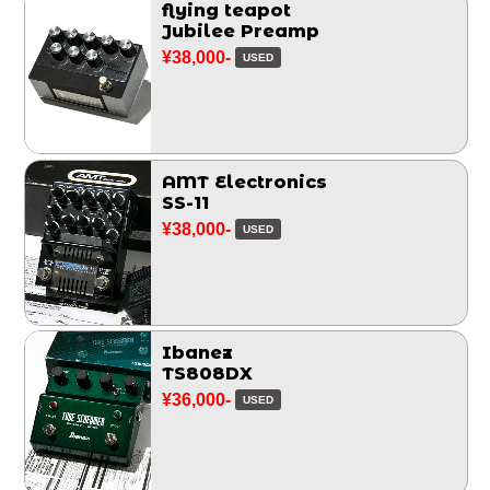
flying teapot
Jubilee Preamp
¥38,000-
USED
AMT Electronics
SS-11
¥38,000-
USED
Ibanez
TS808DX
¥36,000-
USED