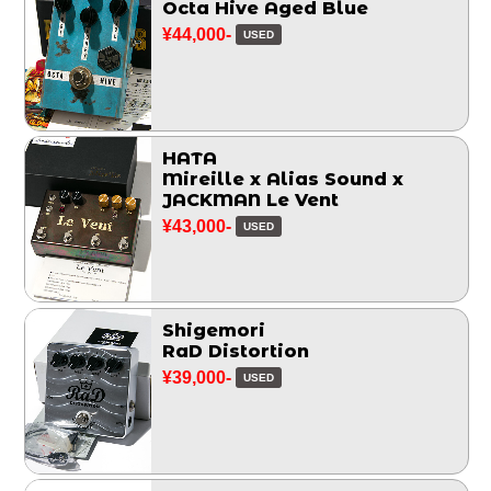
Octa Hive Aged Blue
¥44,000-
USED
HATA
Mireille x Alias Sound x
JACKMAN Le Vent
¥43,000-
USED
Shigemori
RaD Distortion
¥39,000-
USED