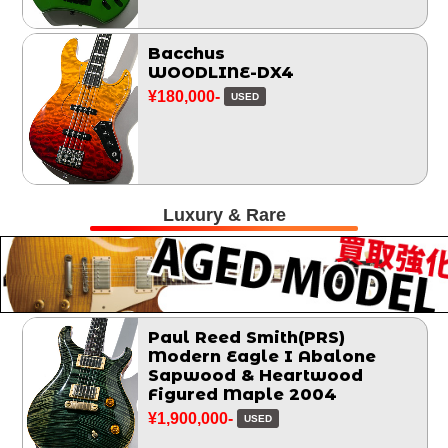
Bacchus
WOODLINE-DX4
¥180,000-
USED
Luxury & Rare
Paul Reed Smith(PRS)
Modern Eagle I Abalone
Sapwood & Heartwood
Figured Maple 2004
¥1,900,000-
USED