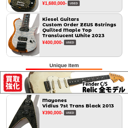
¥1,680,000-
USED
Kiesel Guitars
Custom Order ZEUS 8strings
Quilted Maple Top
Translucent White 2023
¥400,000-
USED
Unique Item
Mayones
Vidius 7st Trans Black 2013
¥390,000-
USED