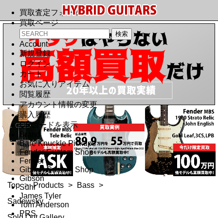
買取査定フォーム
買取ページ
Account
新規登録
ログイン
カート
お気に入りアイテム
閲覧履歴
アカウント情報の変更
購入履歴
QRコードを表示
Brand
Bare Knuckle Pickups
Fender Custom Shop
Fender
Gibson Custom Shop
Gibson
Top
>
Products
>
Bass
>
Suhr
James Tyler
Sadowsky
Tom Anderson
PRS
Sold Out Gallery