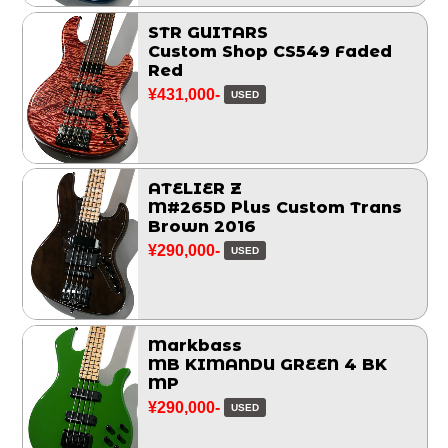
STR GUITARS
Custom Shop CS549 Faded
Red
¥431,000-
USED
ATELIER Z
M#265D Plus Custom Trans
Brown 2016
¥290,000-
USED
Markbass
MB KIMANDU GREEN 4 BK
MP
¥290,000-
USED