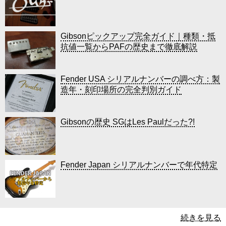
Gibsonピックアップ完全ガイド｜種類・抵
抗値一覧からPAFの歴史まで徹底解説
Fender USA シリアルナンバーの調べ方：製
造年・刻印場所の完全判別ガイド
Gibsonの歴史 SGはLes Paulだった?!
Fender Japan シリアルナンバーで年代特定
続きを見る