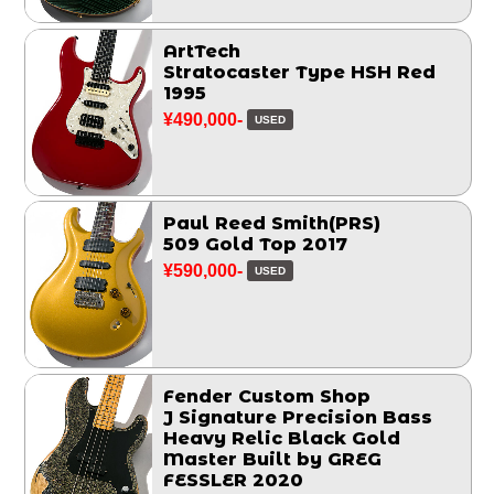
ArtTech
Stratocaster Type HSH Red
1995
¥490,000-
USED
Paul Reed Smith(PRS)
509 Gold Top 2017
¥590,000-
USED
Fender Custom Shop
J Signature Precision Bass
Heavy Relic Black Gold
Master Built by GREG
FESSLER 2020