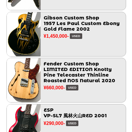
Gibson Custom Shop
1957 Les Paul Custom Ebony
Gold Flame 2002
¥1,450,000-
USED
Fender Custom Shop
LIMITED EDITION Knotty
Pine Telecaster Thinline
Roasted NOS Natural 2020
¥660,000-
USED
ESP
VP-SL7 風林火山RED 2001
¥290,000-
USED