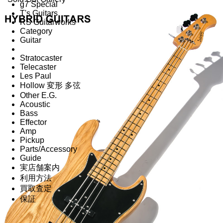
g7 Special
T's Guitars
RS Guitarworks
Category
Guitar
Stratocaster
Telecaster
Les Paul
Hollow 変形 多弦
Other E.G.
Acoustic
Bass
Effector
Amp
Pickup
Parts/Accessory
Guide
実店舗案内
利用方法
買取査定
保証