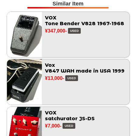
Similar Item
VOX
Tone Bender V828 1967-1968
¥347,000-
USED
Vox
V847 WAH made in USA 1999
¥13,000-
USED
VOX
satchurator JS-DS
¥7,000-
USED