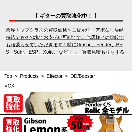
【 ギターの買取強化中！ 】
業界トップクラスの買取価格をご提示中！アポなし店頭
持込でもその場でお支払い可能です。他店様との比較で
も頑張らせていただきます！特にGibson、Fender、PR
S、Suhr、ESP、Xotic、など！→ 買取見積もりをする
Top
>
Products
>
Effector
>
OD/Booster
VOX