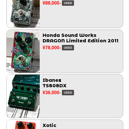
¥88,000-
USED
Honda Sound Works
DRAGON Limited Edition 2011
¥78,000-
USED
Ibanez
TS808DX
¥36,000-
USED
Xotic