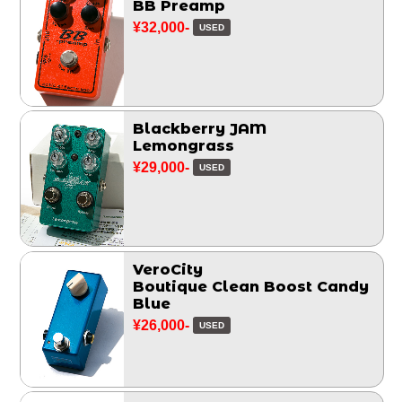
BB Preamp
¥32,000-
USED
Blackberry JAM
Lemongrass
¥29,000-
USED
VeroCity
Boutique Clean Boost Candy
Blue
¥26,000-
USED