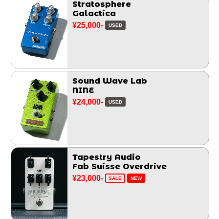
Stratosphere
Galactica
¥25,000-
USED
Sound Wave Lab
NINE
¥24,000-
USED
Tapestry Audio
Fab Suisse Overdrive
¥23,000-
SALE
NEW