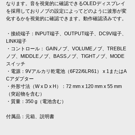
なります。音を視覚的に確認できるOLEDディスプレイ
を採用しておりノブの設定によってどのように波形が変
化するかを視覚的に確認できます。動作確認済みです。
・接続端子：INPUT端子、OUTPUT端子、DC9V端子、
LINK端子
・コントロール： GAINノブ、VOLUMEノブ、TREBLE
ノブ、MIDDLEノブ、BASSノブ、TIGHTノブ、MODE
スイッチ
・電源：9Vアルカリ乾電池（6F22/6LR61） x 1またはA
Cアダプター
・外形寸法（W x D x H）：72 mm x 120 mm x 55 mm
（突起物を含む）
・質量：350 g（電池含む）
付属品：元箱、説明書