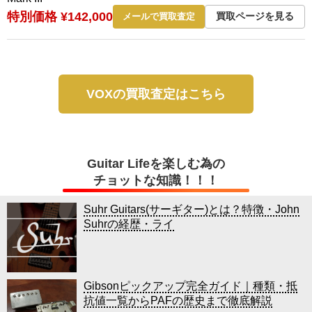
特別価格 ¥142,000
買取ページを見る
メールで買取査定
VOXの買取査定はこちら
Guitar Lifeを楽しむ為の
チョットな知識！！！
Suhr Guitars(サーギター)とは？特徴・John
Suhrの経歴・ライ
Gibsonピックアップ完全ガイド｜種類・抵
抗値一覧からPAFの歴史まで徹底解説