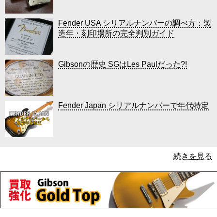
Fender USA シリアルナンバーの調べ方：製
造年・刻印場所の完全判別ガイド
Gibsonの歴史 SGはLes Paulだった?!
Fender Japan シリアルナンバーで年代特定
続きを見る