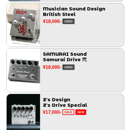
Musician Sound Design
British Steel
¥18,000-
USED
SAMURAI Sound
Samurai Drive 弐
¥18,000-
USED
Z's Design
Z's Drive Special
¥17,000-
SALE
NEW