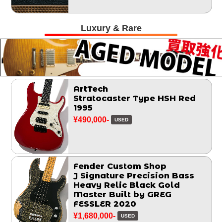
Luxury & Rare
ArtTech
Stratocaster Type HSH Red
1995
¥490,000-
USED
Fender Custom Shop
J Signature Precision Bass
Heavy Relic Black Gold
Master Built by GREG
FESSLER 2020
¥1,680,000-
USED