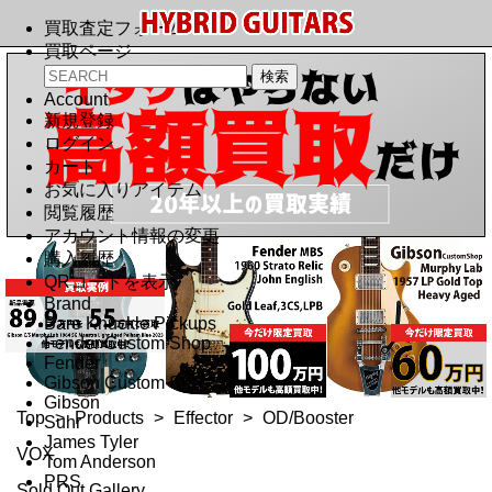
買取査定フォーム
買取ページ
Account
新規登録
ログイン
カート
お気に入りアイテム
閲覧履歴
アカウント情報の変更
購入履歴
QRコードを表示
Brand
Bare Knuckle Pickups
Fender Custom Shop
Fender
Gibson Custom Shop
Gibson
Top
>
Products
>
Effector
>
OD/Booster
Suhr
James Tyler
VOX
Tom Anderson
PRS
Sold Out Gallery