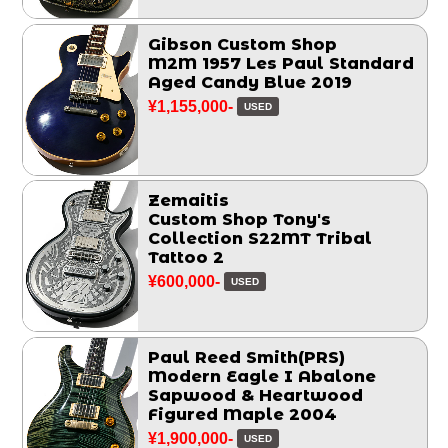
Gibson Custom Shop
M2M 1957 Les Paul Standard
Aged Candy Blue 2019
¥1,155,000-
USED
Zemaitis
Custom Shop Tony's
Collection S22MT Tribal
Tattoo 2
¥600,000-
USED
Paul Reed Smith(PRS)
Modern Eagle I Abalone
Sapwood & Heartwood
Figured Maple 2004
¥1,900,000-
USED