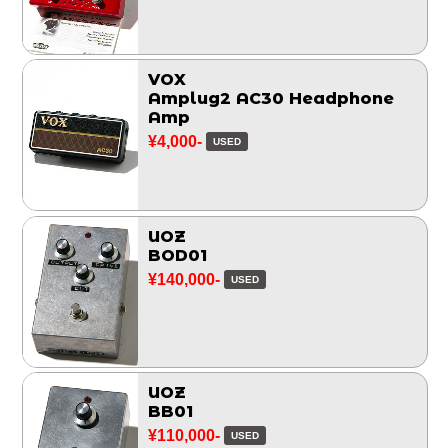
VOX
Amplug2 AC30 Headphone
Amp
¥4,000-
USED
UOZ
BOD01
¥140,000-
USED
UOZ
BB01
¥110,000-
USED