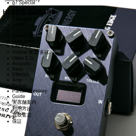
g7 Special
T's Guitars
RS Guitarworks
Category
Guitar
Stratocaster
Telecaster
Les Paul
Hollow 変形 多弦
Other E.G.
Acoustic
Bass
Effector
Amp
Pickup
Parts/Accessory
Guide
実店舗案内
利用方法
買取査定
保証