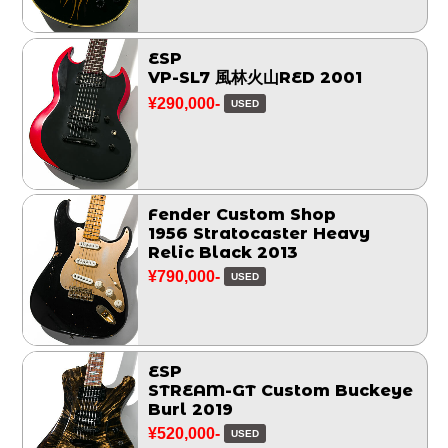
ESP
VP-SL7 風林火山RED 2001
¥290,000-
USED
Fender Custom Shop
1956 Stratocaster Heavy
Relic Black 2013
¥790,000-
USED
ESP
STREAM-GT Custom Buckeye
Burl 2019
¥520,000-
USED