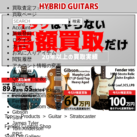
買取査定フォーム
買取ページ
Account
新規登録
ログイン
カート
お気に入りアイテム
閲覧履歴
アカウント情報の変更
購入履歴
QRコードを表示
Brand
Bare Knuckle Pickups
Fender Custom Shop
Fender
Gibson Custom Shop
Gibson
Top
>
Products
>
Guitar
>
Stratocaster
Suhr
James Tyler
Fender Custom Shop
Tom Anderson
PRS
Sold Out Gallery