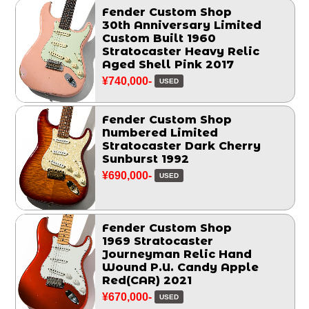
Fender Custom Shop
30th Anniversary Limited
Custom Built 1960
Stratocaster Heavy Relic
Aged Shell Pink 2017
¥740,000-
USED
Fender Custom Shop
Numbered Limited
Stratocaster Dark Cherry
Sunburst 1992
¥690,000-
USED
Fender Custom Shop
1969 Stratocaster
Journeyman Relic Hand
Wound P.U. Candy Apple
Red(CAR) 2021
¥670,000-
USED