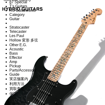
g7 Special
T's Guitars
RS Guitarworks
Category
Guitar
Stratocaster
Telecaster
Les Paul
Hollow 変形 多弦
Other E.G.
Acoustic
Bass
Effector
Amp
Pickup
Parts/Accessory
Guide
実店舗案内
利用方法
買取査定
保証