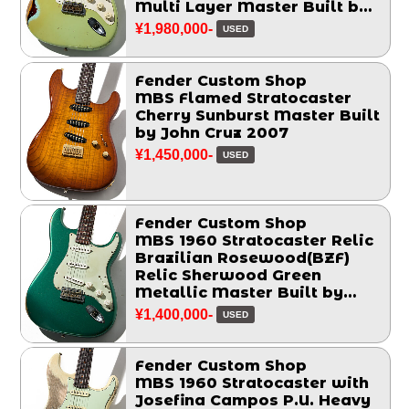
Multi Layer Master Built by
John Cruz 2014
¥1,980,000-
USED
Fender Custom Shop
MBS Flamed Stratocaster
Cherry Sunburst Master Built
by John Cruz 2007
¥1,450,000-
USED
Fender Custom Shop
MBS 1960 Stratocaster Relic
Brazilian Rosewood(BZF)
Relic Sherwood Green
Metallic Master Built by
Chris Fleming 2006
¥1,400,000-
USED
Fender Custom Shop
MBS 1960 Stratocaster with
Josefina Campos P.U. Heavy