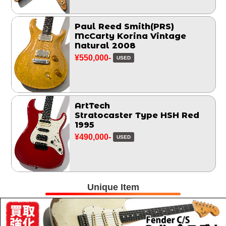
Paul Reed Smith(PRS)
McCarty Korina Vintage
Natural 2008
¥550,000-
USED
ArtTech
Stratocaster Type HSH Red
1995
¥490,000-
USED
Unique Item