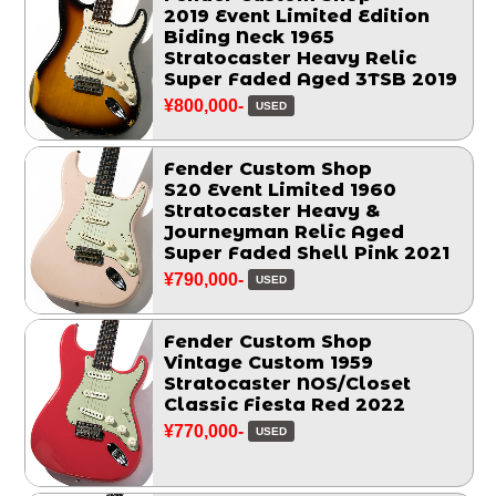
2019 Event Limited Edition
Biding Neck 1965
Stratocaster Heavy Relic
Super Faded Aged 3TSB 2019
¥800,000-
USED
Fender Custom Shop
S20 Event Limited 1960
Stratocaster Heavy &
Journeyman Relic Aged
Super Faded Shell Pink 2021
¥790,000-
USED
Fender Custom Shop
Vintage Custom 1959
Stratocaster NOS/Closet
Classic Fiesta Red 2022
¥770,000-
USED