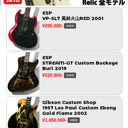
ESP
VP-SL7 風林火山RED 2001
¥290,000-
USED
ESP
STREAM-GT Custom Buckeye
Burl 2019
¥520,000-
USED
Gibson Custom Shop
1957 Les Paul Custom Ebony
Gold Flame 2002
¥1,450,000-
USED