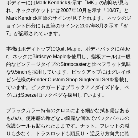
ボディーにはMark Kendrickを示す「MK」の刻印が見ら
れ、ネックポケットには2007年10月を示す「10/07」と
Mark Kendrick直筆のサインが見てとれます。ネックのジ
ョイント部分にも直筆のサインと2007年8月を示す「8/
7」が記載されています。
本機はボディトップにQuilt Maple、ボディバックにAlde
r、ネックにBirdseye Mapleを使用し、指板アールは一般
的なビンテージタイプのStratocasterと比べフラット気味
な9.5inchを採用しています。ピックアップにはグレイボ
ビン仕様のFender Custom Shop Singlecoil Setを搭載し
ています。ピックガードはブラックアノダイズドを、ペ
グにはSperzelロックペグを採用しています。
ブラックカラー特有のクロスによる細かな拭き傷はある
ものの、使用感の殆どない綺麗な個体でバックパネルの
保護シールも貼られたままです。ナット、フレットの減
りも少なく、トラスロッドも順反り・逆反り方向共に確