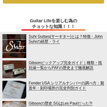
Guitar Lifeを楽しむ為の
チョットな知識！！！
Suhr Guitars(サーギター)とは？特徴・John
Suhrの経歴・ライ
Gibsonピックアップ完全ガイド｜種類・抵
抗値一覧からPAFの歴史まで徹底解説
Fender USA シリアルナンバーの調べ方：製
造年・刻印場所の完全判別ガイド
Gibsonの歴史 SGはLes Paulだった?!