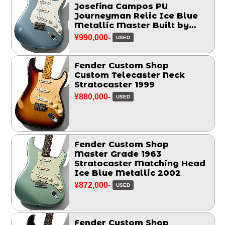
Josefina Campos PU
Journeyman Relic Ice Blue
Metallic Master Built by
Greg Fessler 2017
¥990,000-
USED
Fender Custom Shop
Custom Telecaster Neck
Stratocaster 1999
¥880,000-
USED
Fender Custom Shop
Master Grade 1963
Stratocaster Matching Head
Ice Blue Metallic 2002
¥872,000-
USED
Fender Custom Shop