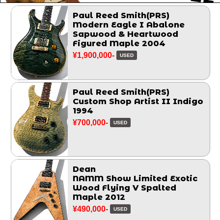
Paul Reed Smith(PRS)
Modern Eagle I Abalone
Sapwood & Heartwood
Figured Maple 2004
¥1,900,000-
USED
Paul Reed Smith(PRS)
Custom Shop Artist II Indigo
1994
¥700,000-
USED
Dean
NAMM Show Limited Exotic
Wood Flying V Spalted
Maple 2012
¥490,000-
USED