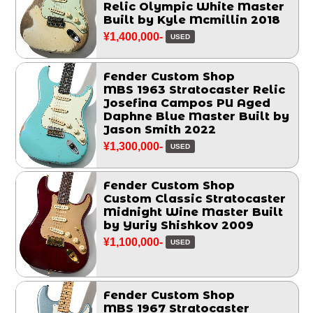
Relic Olympic White Master
Built by Kyle Mcmillin 2018
¥1,400,000-
USED
Fender Custom Shop
MBS 1963 Stratocaster Relic
Josefina Campos PU Aged
Daphne Blue Master Built by
Jason Smith 2022
¥1,300,000-
USED
Fender Custom Shop
Custom Classic Stratocaster
Midnight Wine Master Built
by Yuriy Shishkov 2009
¥1,100,000-
USED
Fender Custom Shop
MBS 1967 Stratocaster