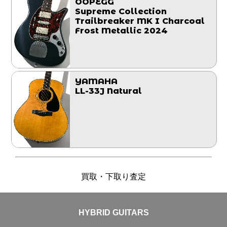
OOPEGG
Supreme Collection
Trailbreaker MK I Charcoal
Frost Metallic 2024
YAMAHA
LL-33J Natural
買取・下取り査定
HYBRID GUITARS