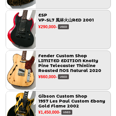
ESP
VP-SL7 風林火山RED 2001
¥290,000-
USED
Fender Custom Shop
LIMITED EDITION Knotty
Pine Telecaster Thinline
Roasted NOS Natural 2020
¥660,000-
USED
Gibson Custom Shop
1957 Les Paul Custom Ebony
Gold Flame 2002
¥1,450,000-
USED