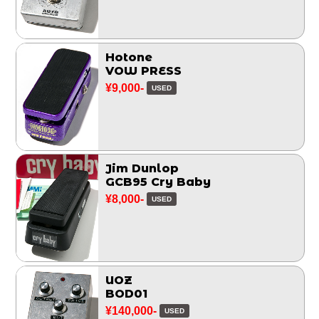
Hotone
VOW PRESS
¥9,000-
USED
Jim Dunlop
GCB95 Cry Baby
¥8,000-
USED
UOZ
BOD01
¥140,000-
USED