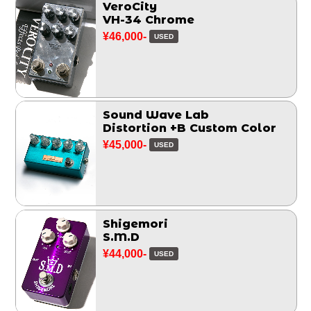
VeroCity
VH-34 Chrome
¥46,000-
USED
Sound Wave Lab
Distortion +B Custom Color
¥45,000-
USED
Shigemori
S.M.D
¥44,000-
USED