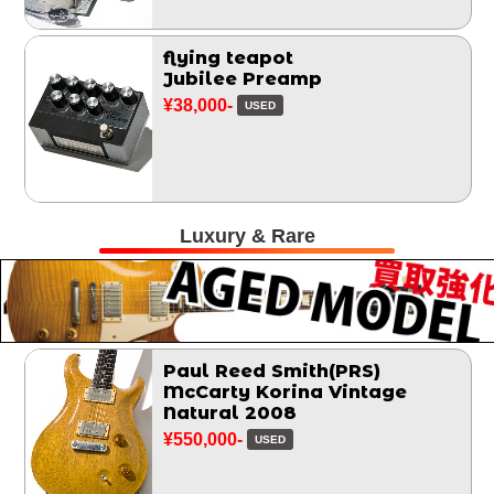
flying teapot
Jubilee Preamp
¥38,000-
USED
Luxury & Rare
Paul Reed Smith(PRS)
McCarty Korina Vintage
Natural 2008
¥550,000-
USED