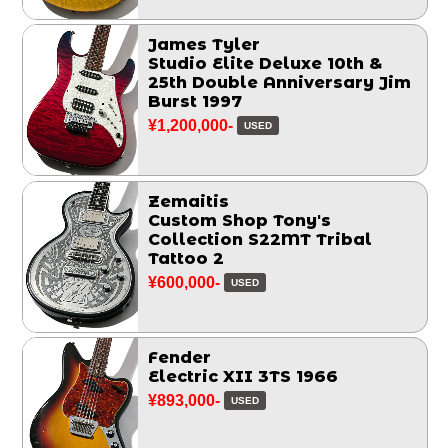
James Tyler
Studio Elite Deluxe 10th &
25th Double Anniversary Jim
Burst 1997
¥1,200,000-
USED
Zemaitis
Custom Shop Tony's
Collection S22MT Tribal
Tattoo 2
¥600,000-
USED
Fender
Electric XII 3TS 1966
¥893,000-
USED