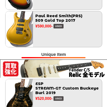
Paul Reed Smith(PRS)
509 Gold Top 2017
¥590,000-
USED
Unique Item
ESP
STREAM-GT Custom Buckeye
Burl 2019
¥520,000-
USED