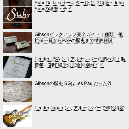
Suhr Guitars(サーギター)とは？特徴・John
Suhrの経歴・ライ
Gibsonピックアップ完全ガイド｜種類・抵
抗値一覧からPAFの歴史まで徹底解説
Fender USA シリアルナンバーの調べ方：製
造年・刻印場所の完全判別ガイド
Gibsonの歴史 SGはLes Paulだった?!
Fender Japan シリアルナンバーで年代特定