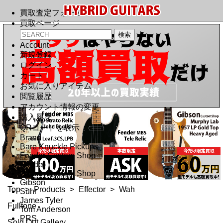
買取査定フォーム
買取ページ
Account
新規登録
ログイン
カート
お気に入りアイテム
閲覧履歴
アカウント情報の変更
購入履歴
QRコードを表示
Brand
Bare Knuckle Pickups
Fender Custom Shop
Fender
Gibson Custom Shop
Gibson
Top
>
Products
>
Effector
>
Wah
Suhr
James Tyler
Fulltone
Tom Anderson
PRS
Sold Out Gallery