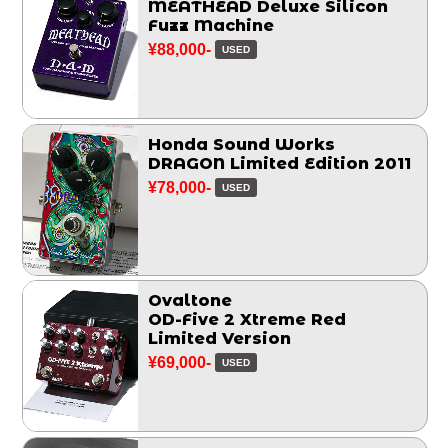
MEATHEAD Deluxe Silicon
Fuzz Machine
¥88,000-
USED
Honda Sound Works
DRAGON Limited Edition 2011
¥78,000-
USED
Ovaltone
OD-Five 2 Xtreme Red
Limited Version
¥69,000-
USED