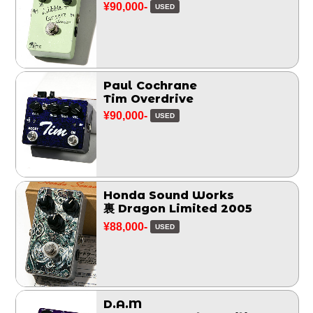
¥90,000-
USED
Paul Cochrane
Tim Overdrive
¥90,000-
USED
Honda Sound Works
裏 Dragon Limited 2005
¥88,000-
USED
D.A.M