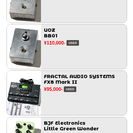
UOZ
BB01
¥110,000-
USED
FRACTAL AUDIO SYSTEMS
FX8 Mark II
¥95,000-
USED
BJF Electronics
Little Green Wonder