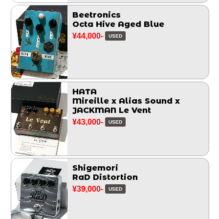
Beetronics
Octa Hive Aged Blue
¥44,000-
USED
HATA
Mireille x Alias Sound x
JACKMAN Le Vent
¥43,000-
USED
Shigemori
RaD Distortion
¥39,000-
USED