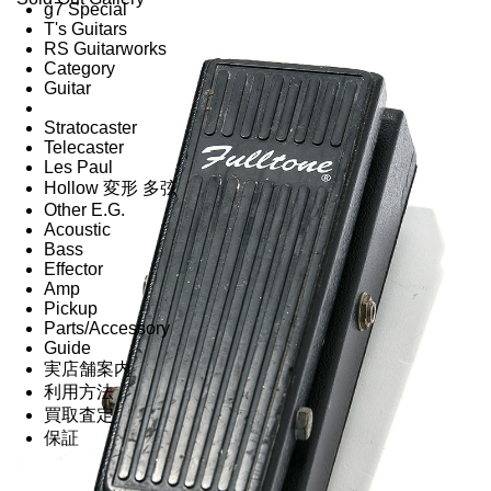
g7 Special
T's Guitars
RS Guitarworks
Category
Guitar
Stratocaster
Telecaster
Les Paul
Hollow 変形 多弦
Other E.G.
Acoustic
Bass
Effector
Amp
Pickup
Parts/Accessory
Guide
実店舗案内
利用方法
買取査定
保証