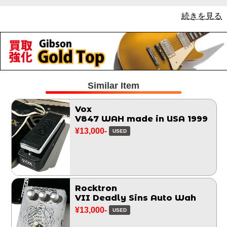
続きを見る
Similar Item
Vox
V847 WAH made in USA 1999
¥13,000-
USED
Rocktron
VII Deadly Sins Auto Wah
¥13,000-
USED