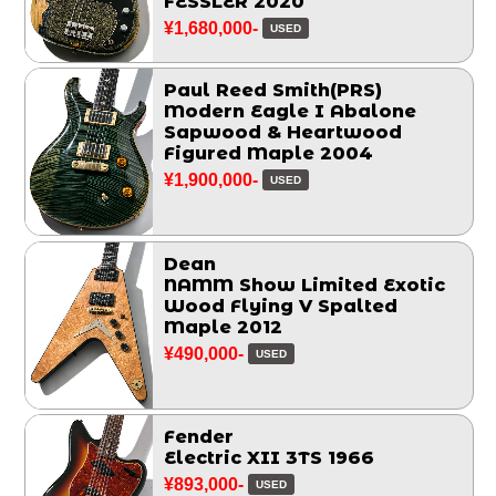
FESSLER 2020
¥1,680,000-
USED
Paul Reed Smith(PRS)
Modern Eagle I Abalone
Sapwood & Heartwood
Figured Maple 2004
¥1,900,000-
USED
Dean
NAMM Show Limited Exotic
Wood Flying V Spalted
Maple 2012
¥490,000-
USED
Fender
Electric XII 3TS 1966
¥893,000-
USED