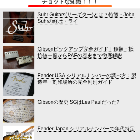
チョットな知識！！！
Suhr Guitars(サーギター)とは？特徴・John
Suhrの経歴・ライ
Gibsonピックアップ完全ガイド｜種類・抵
抗値一覧からPAFの歴史まで徹底解説
Fender USA シリアルナンバーの調べ方：製
造年・刻印場所の完全判別ガイド
Gibsonの歴史 SGはLes Paulだった?!
Fender Japan シリアルナンバーで年代特定