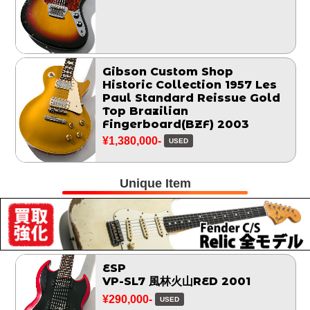
Gibson Custom Shop
Historic Collection 1957 Les
Paul Standard Reissue Gold
Top Brazilian
Fingerboard(BZF) 2003
¥1,380,000-
USED
Unique Item
ESP
VP-SL7 風林火山RED 2001
¥290,000-
USED