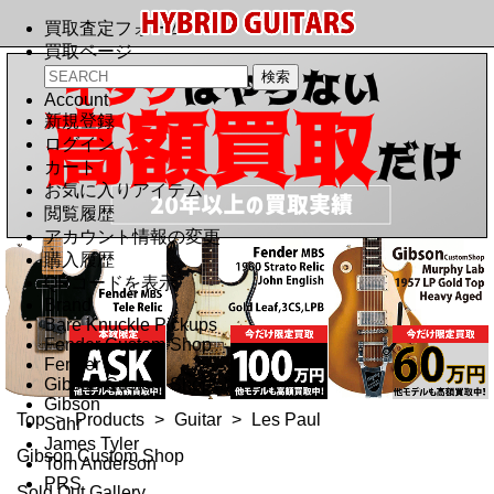
買取査定フォーム
買取ページ
Account
新規登録
ログイン
カート
お気に入りアイテム
閲覧履歴
アカウント情報の変更
購入履歴
QRコードを表示
Brand
Bare Knuckle Pickups
Fender Custom Shop
Fender
Gibson Custom Shop
Gibson
Top
>
Products
>
Guitar
>
Les Paul
Suhr
James Tyler
Gibson Custom Shop
Tom Anderson
PRS
Sold Out Gallery