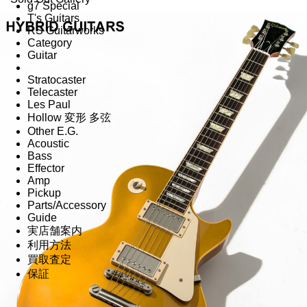
g7 Special
T's Guitars
RS Guitarworks
Category
Guitar
Stratocaster
Telecaster
Les Paul
Hollow 変形 多弦
Other E.G.
Acoustic
Bass
Effector
Amp
Pickup
Parts/Accessory
Guide
実店舗案内
利用方法
買取査定
保証