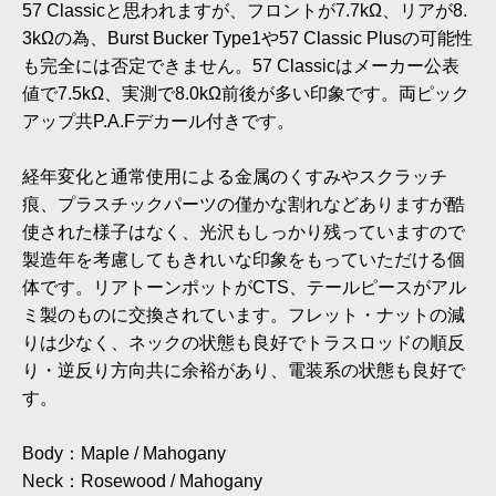
57 Classicと思われますが、フロントが7.7kΩ、リアが8.
3kΩの為、Burst Bucker Type1や57 Classic Plusの可能性
も完全には否定できません。57 Classicはメーカー公表
値で7.5kΩ、実測で8.0kΩ前後が多い印象です。両ピック
アップ共P.A.Fデカール付きです。
経年変化と通常使用による金属のくすみやスクラッチ
痕、プラスチックパーツの僅かな割れなどありますが酷
使された様子はなく、光沢もしっかり残っていますので
製造年を考慮してもきれいな印象をもっていただける個
体です。リアトーンポットがCTS、テールピースがアル
ミ製のものに交換されています。フレット・ナットの減
りは少なく、ネックの状態も良好でトラスロッドの順反
り・逆反り方向共に余裕があり、電装系の状態も良好で
す。
Body：Maple / Mahogany
Neck：Rosewood / Mahogany