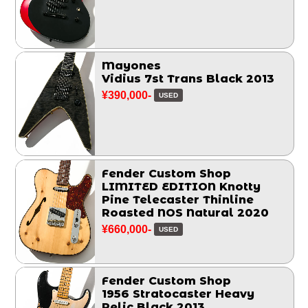
Mayones
Vidius 7st Trans Black 2013
¥390,000-
USED
Fender Custom Shop
LIMITED EDITION Knotty
Pine Telecaster Thinline
Roasted NOS Natural 2020
¥660,000-
USED
Fender Custom Shop
1956 Stratocaster Heavy
Relic Black 2013