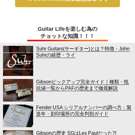
Guitar Lifeを楽しむ為の
チョットな知識！！！
Suhr Guitars(サーギター)とは？特徴・John
Suhrの経歴・ライ
Gibsonピックアップ完全ガイド｜種類・抵
抗値一覧からPAFの歴史まで徹底解説
Fender USA シリアルナンバーの調べ方：製
造年・刻印場所の完全判別ガイド
Gibsonの歴史 SGはLes Paulだった?!