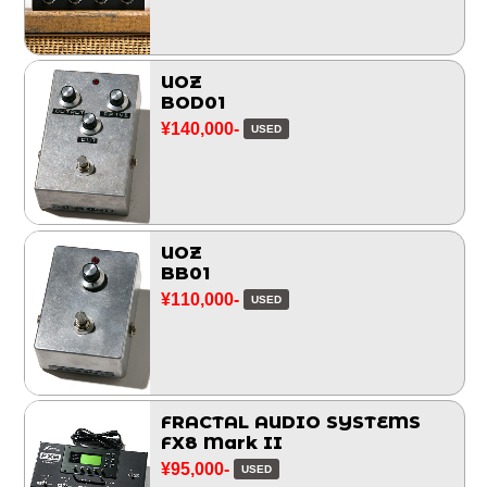
UOZ
BOD01
¥140,000-
USED
UOZ
BB01
¥110,000-
USED
FRACTAL AUDIO SYSTEMS
FX8 Mark II
¥95,000-
USED