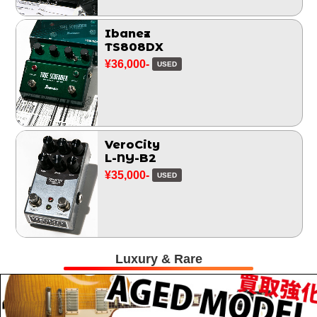
Ibanez
TS808DX
¥36,000-
USED
VeroCity
L-NY-B2
¥35,000-
USED
Luxury & Rare