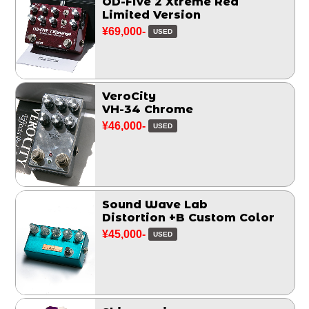
OD-Five 2 Xtreme Red
Limited Version
¥69,000-
USED
VeroCity
VH-34 Chrome
¥46,000-
USED
Sound Wave Lab
Distortion +B Custom Color
¥45,000-
USED