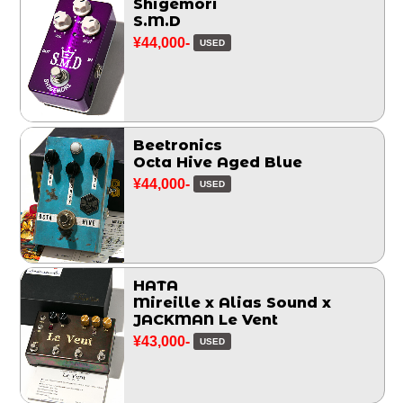
Shigemori
S.M.D
¥44,000-
USED
Beetronics
Octa Hive Aged Blue
¥44,000-
USED
HATA
Mireille x Alias Sound x
JACKMAN Le Vent
¥43,000-
USED