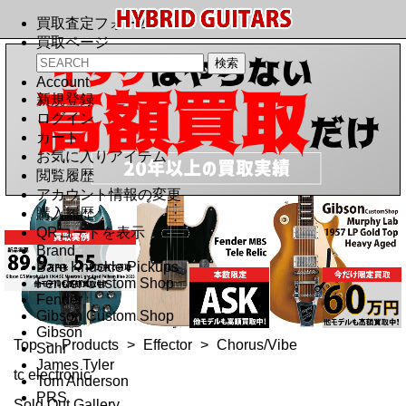
買取査定フォーム
買取ページ
Account
新規登録
ログイン
カート
お気に入りアイテム
閲覧履歴
アカウント情報の変更
購入履歴
QRコードを表示
Brand
Bare Knuckle Pickups
Fender Custom Shop
Fender
Gibson Custom Shop
Gibson
Top
>
Products
>
Effector
>
Chorus/Vibe
Suhr
James Tyler
tc electronic
Tom Anderson
PRS
Sold Out Gallery