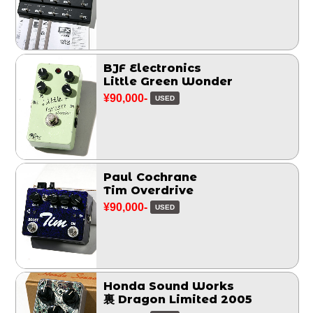
BJF Electronics
Little Green Wonder
¥90,000-
USED
Paul Cochrane
Tim Overdrive
¥90,000-
USED
Honda Sound Works
裏 Dragon Limited 2005