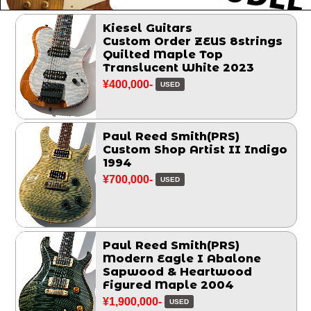
Kiesel Guitars
Custom Order ZEUS 8strings
Quilted Maple Top
Translucent White 2023
¥400,000-
USED
Paul Reed Smith(PRS)
Custom Shop Artist II Indigo
1994
¥700,000-
USED
Paul Reed Smith(PRS)
Modern Eagle I Abalone
Sapwood & Heartwood
Figured Maple 2004
¥1,900,000-
USED