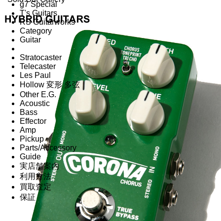
g7 Special
T's Guitars
RS Guitarworks
Category
Guitar
Stratocaster
Telecaster
Les Paul
Hollow 変形 多弦
Other E.G.
Acoustic
Bass
Effector
Amp
Pickup
Parts/Accessory
Guide
実店舗案内
利用方法
買取査定
保証