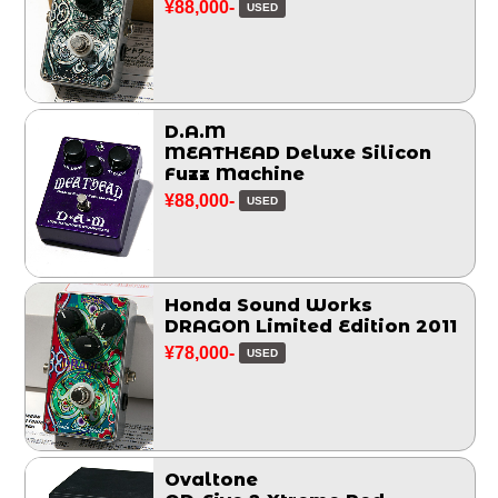
¥88,000-
USED
D.A.M
MEATHEAD Deluxe Silicon
Fuzz Machine
¥88,000-
USED
Honda Sound Works
DRAGON Limited Edition 2011
¥78,000-
USED
Ovaltone