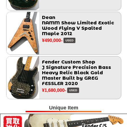
Dean
NAMM Show Limited Exotic
Wood Flying V Spalted
Maple 2012
¥490,000-
USED
Fender Custom Shop
J Signature Precision Bass
Heavy Relic Black Gold
Master Built by GREG
FESSLER 2020
¥1,680,000-
USED
Unique Item