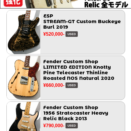
ESP
STREAM-GT Custom Buckeye
Burl 2019
¥520,000-
USED
Fender Custom Shop
LIMITED EDITION Knotty
Pine Telecaster Thinline
Roasted NOS Natural 2020
¥660,000-
USED
Fender Custom Shop
1956 Stratocaster Heavy
Relic Black 2013
¥790,000-
USED