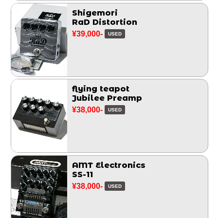
Shigemori
RaD Distortion
¥39,000-
USED
flying teapot
Jubilee Preamp
¥38,000-
USED
AMT Electronics
SS-11
¥38,000-
USED