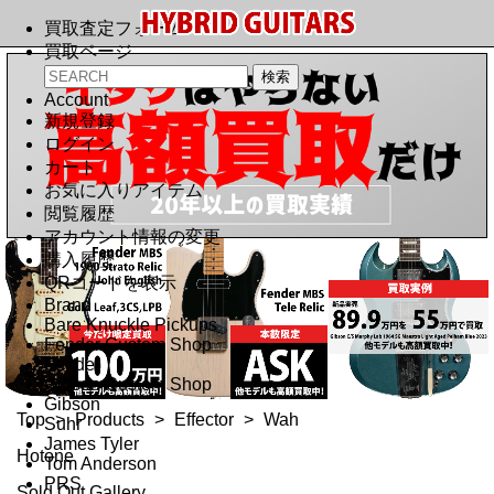
買取査定フォーム
買取ページ
Account
新規登録
ログイン
カート
お気に入りアイテム
閲覧履歴
アカウント情報の変更
購入履歴
QRコードを表示
Brand
Bare Knuckle Pickups
Fender Custom Shop
Fender
Gibson Custom Shop
Gibson
Top
>
Products
>
Effector
>
Wah
Suhr
James Tyler
Hotone
Tom Anderson
PRS
Sold Out Gallery