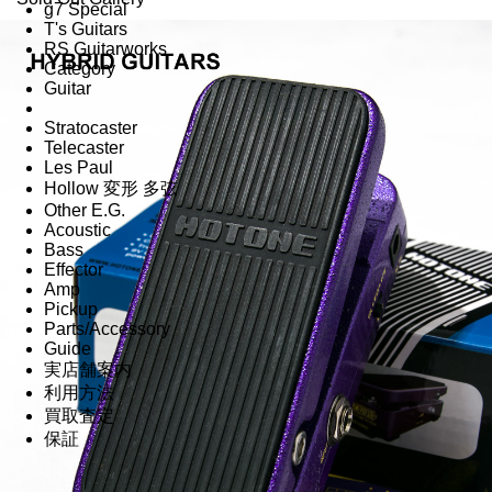
g7 Special
T's Guitars
RS Guitarworks
Category
Guitar
Stratocaster
Telecaster
Les Paul
Hollow 変形 多弦
Other E.G.
Acoustic
Bass
Effector
Amp
Pickup
Parts/Accessory
Guide
実店舗案内
利用方法
買取査定
保証