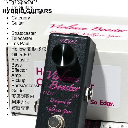
g7 Special
T's Guitars
RS Guitarworks
Category
Guitar
Stratocaster
Telecaster
Les Paul
Hollow 変形 多弦
Other E.G.
Acoustic
Bass
Effector
Amp
Pickup
Parts/Accessory
Guide
実店舗案内
利用方法
買取査定
保証