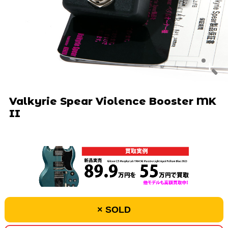
Valkyrie Spear Violence Booster MK
II
× SOLD