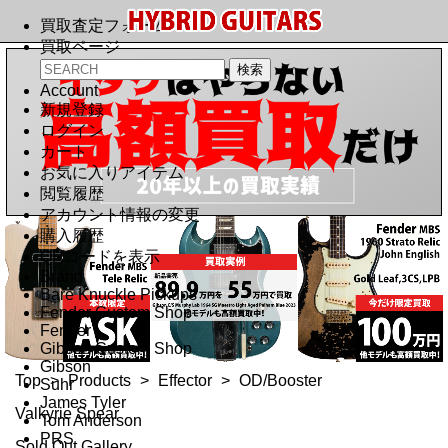
買取査定フォーム
買取ページ
Account
新規登録
ログイン
カート
お気に入りアイテム
閲覧履歴
アカウント情報の変更
購入履歴
QRコードを表示
Brand
Bare Knuckle Pickups
Fender Custom Shop
Fender
Gibson Custom Shop
Gibson
Top
>
Products
>
Effector
>
OD/Booster
Suhr
James Tyler
Valkyrie Spear
Tom Anderson
PRS
Sold Out Gallery