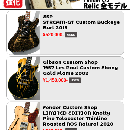
ESP
STREAM-GT Custom Buckeye
Burl 2019
¥520,000-
USED
Gibson Custom Shop
1957 Les Paul Custom Ebony
Gold Flame 2002
¥1,450,000-
USED
Fender Custom Shop
LIMITED EDITION Knotty
Pine Telecaster Thinline
Roasted NOS Natural 2020