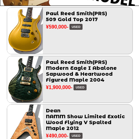
Paul Reed Smith(PRS)
509 Gold Top 2017
¥590,000-
USED
Paul Reed Smith(PRS)
Modern Eagle I Abalone
Sapwood & Heartwood
Figured Maple 2004
¥1,900,000-
USED
Dean
NAMM Show Limited Exotic
Wood Flying V Spalted
Maple 2012
¥490,000-
USED