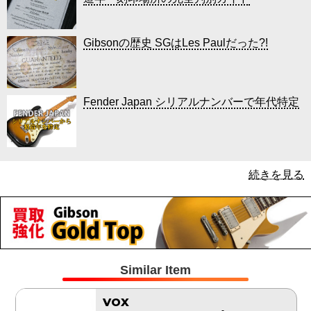
Gibsonの歴史 SGはLes Paulだった?!
Fender Japan シリアルナンバーで年代特定
続きを見る
Similar Item
VOX