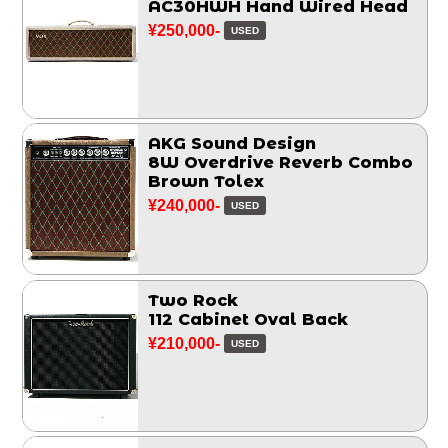
AC30HWH Hand Wired Head
¥250,000-
USED
AKG Sound Design
8W Overdrive Reverb Combo
Brown Tolex
¥240,000-
USED
Two Rock
112 Cabinet Oval Back
¥210,000-
USED