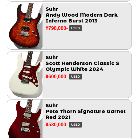
Suhr
Andy Wood Modern Dark
Inferno Burst 2013
¥798,000-
USED
Suhr
Scott Henderson Classic S
Olympic White 2024
¥600,000-
USED
Suhr
Pete Thorn Signature Garnet
Red 2021
¥530,000-
USED