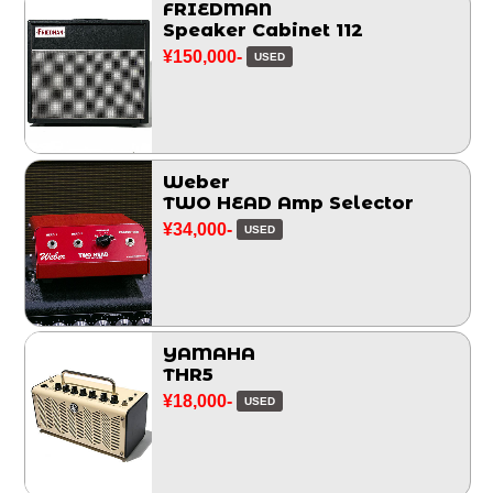
FRIEDMAN
Speaker Cabinet 112
¥150,000-
USED
Weber
TWO HEAD Amp Selector
¥34,000-
USED
YAMAHA
THR5
¥18,000-
USED