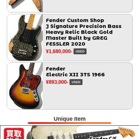
Fender Custom Shop
J Signature Precision Bass
Heavy Relic Black Gold
Master Built by GREG
FESSLER 2020
¥1,680,000-
USED
Fender
Electric XII 3TS 1966
¥893,000-
USED
Unique Item