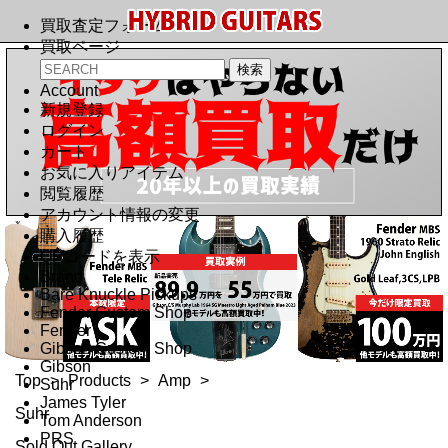
買取査定フォーム
買取ページ
Account
新規登録
ログイン
カート
お気に入りアイテム
閲覧履歴
アカウント情報の変更
購入履歴
QRコードを表示
Brand
Bare Knuckle Pickups
Fender Custom Shop
Fender
Gibson Custom Shop
Gibson
Top
>
Products
>
Amp
>
Suhr
James Tyler
Suhr
Tom Anderson
PRS
Sold Out Gallery