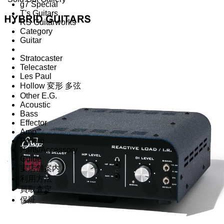
g7 Special
T's Guitars
RS Guitarworks
Category
Guitar
Stratocaster
Telecaster
Les Paul
Hollow 変形 多弦
Other E.G.
Acoustic
Bass
Effector
Amp
Pickup
Parts/Accessory
Guide
実店舗案内
利用方法
買取査定
保証