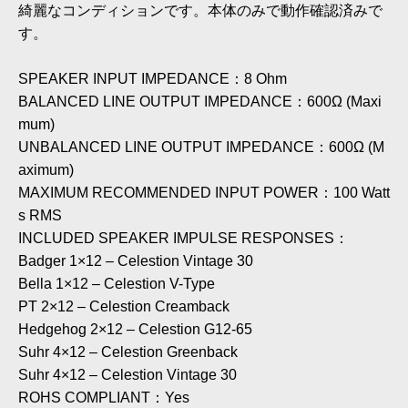
綺麗なコンディションです。本体のみで動作確認済みで
す。
SPEAKER INPUT IMPEDANCE：8 Ohm
BALANCED LINE OUTPUT IMPEDANCE：600Ω (Maxi
mum)
UNBALANCED LINE OUTPUT IMPEDANCE：600Ω (M
aximum)
MAXIMUM RECOMMENDED INPUT POWER：100 Watt
s RMS
INCLUDED SPEAKER IMPULSE RESPONSES：
Badger 1×12 – Celestion Vintage 30
Bella 1×12 – Celestion V-Type
PT 2×12 – Celestion Creamback
Hedgehog 2×12 – Celestion G12-65
Suhr 4×12 – Celestion Greenback
Suhr 4×12 – Celestion Vintage 30
ROHS COMPLIANT：Yes