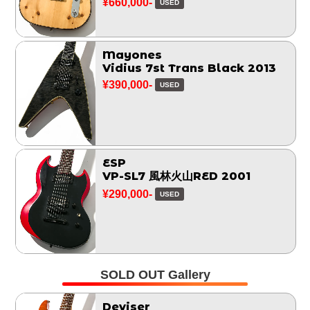
¥660,000-
USED
Mayones
Vidius 7st Trans Black 2013
¥390,000-
USED
ESP
VP-SL7 風林火山RED 2001
¥290,000-
USED
SOLD OUT Gallery
Deviser