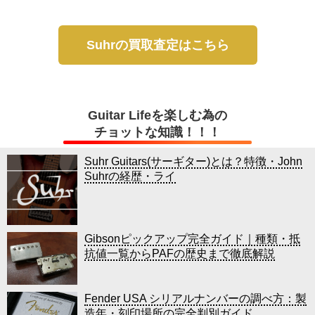
Suhrの買取査定はこちら
Guitar Lifeを楽しむ為の
チョットな知識！！！
Suhr Guitars(サーギター)とは？特徴・John
Suhrの経歴・ライ
Gibsonピックアップ完全ガイド｜種類・抵
抗値一覧からPAFの歴史まで徹底解説
Fender USA シリアルナンバーの調べ方：製
造年・刻印場所の完全判別ガイド