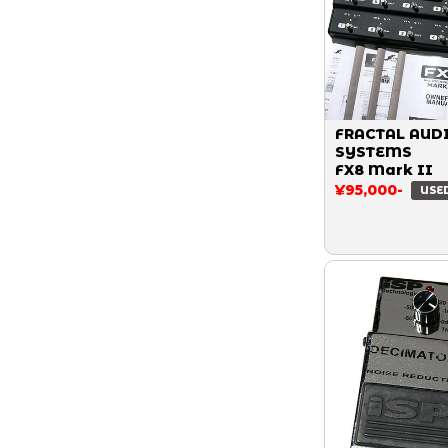
FRACTAL AUD
SYSTEMS
FX8 Mark II
¥95,000-
USE