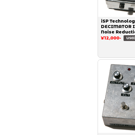
iSP Technolog
DECIMATOR I
Noise Reducti
¥12,000-
USE