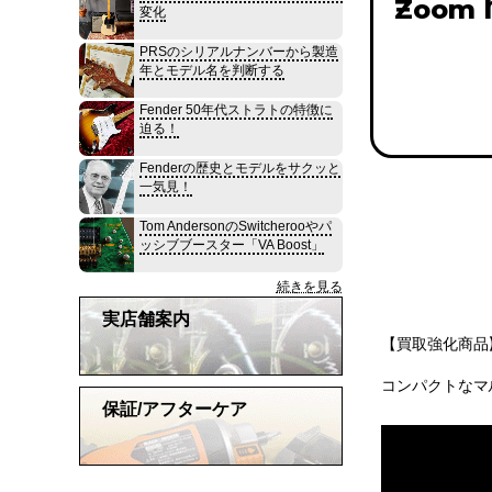
Zoom 
変化
PRSのシリアルナンバーから製造
年とモデル名を判断する
Fender 50年代ストラトの特徴に
迫る！
Fenderの歴史とモデルをサクッと
一気見！
Tom AndersonのSwitcherooやパ
ッシブブースター「VA Boost」
続きを見る
実店舗案内
【買取強化商品
コンパクトなマル
保証/アフターケア