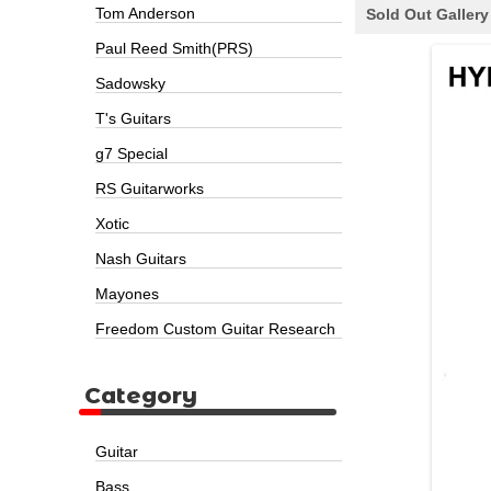
Tom Anderson
Sold Out Gallery
Paul Reed Smith(PRS)
Sadowsky
T's Guitars
g7 Special
RS Guitarworks
Xotic
Nash Guitars
Mayones
Freedom Custom Guitar Research
Category
Guitar
Bass