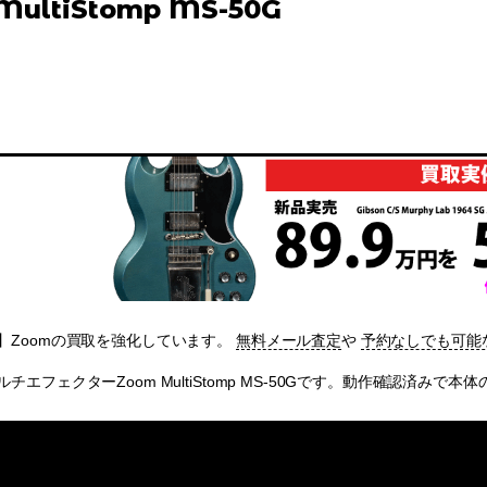
MultiStomp MS-50G
】Zoomの買取を強化しています。
無料メール査定
や
予約なしでも可能
チエフェクターZoom MultiStomp MS-50Gです。動作確認済みで本