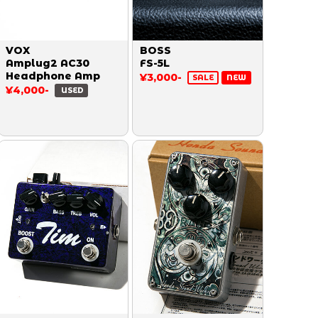
VOX
BOSS
Amplug2 AC30
FS-5L
Headphone Amp
¥3,000-
SALE
NEW
¥4,000-
USED