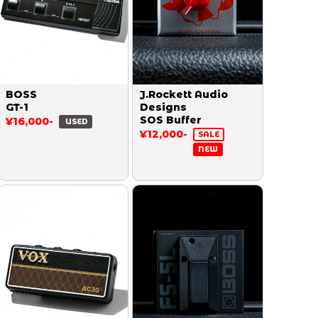
BOSS
J.Rockett Audio
GT-1
Designs
SOS Buffer
¥16,000-
USED
¥12,000-
SALE
NEW