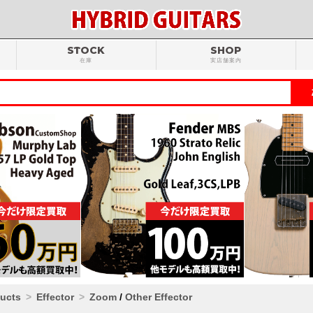
STOCK
SHOP
在庫
実店舗案内
ducts
Effector
Zoom
/
Other Effector