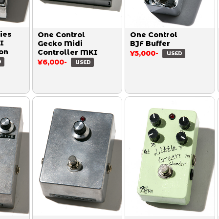
ies
One Control
One Control
I
Gecko Midi
BJF Buffer
on
Controller MKI
¥5,000-
USED
¥6,000-
D
USED