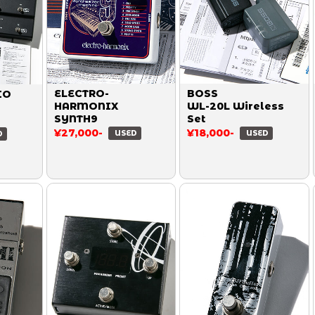
ELECTRO-
BOSS
IO
HARMONIX
WL-20L Wireless
SYNTH9
Set
¥27,000-
¥18,000-
USED
USED
D