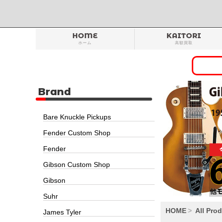
HOME
KAITORI
ホーム
高額買取
Brand
Bare Knuckle Pickups
Fender Custom Shop
Fender
Gibson Custom Shop
Gibson
Suhr
HOME
All Pro
James Tyler