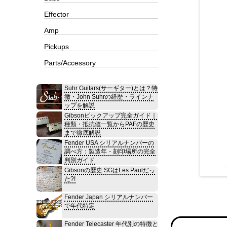
Effector
Amp
Pickups
Parts/Accessory
Suhr Guitars(サーギター)とは？特
徴・John Suhrの経歴・ラインナ
ップを解説
Gibsonピックアップ完全ガイド｜
種類・抵抗値一覧からPAFの歴史
まで徹底解説
Fender USA シリアルナンバーの
調べ方：製造年・刻印場所の完全
判別ガイド
Gibsonの歴史 SGはLes Paulだっ
た?!
Fender Japan シリアルナンバー
で年代特定
Fender Telecaster 年代別の特徴と