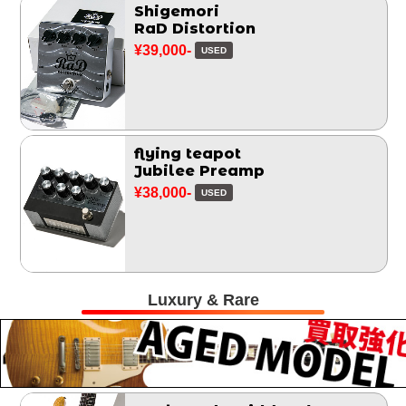
Shigemori
RaD Distortion
¥39,000-
USED
flying teapot
Jubilee Preamp
¥38,000-
USED
Luxury & Rare