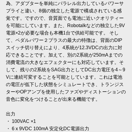
為、アダプターを単純にパラレル出力しているパワーサ
プライと違い、8個の独立した電源で構成されている感
覚です。ですので、音質面でも電池に近いクオリティー
を可能にしています。また、Robotalkなどの独立した9V
電源×2が必要な場合も本機1台で供給可能です。 そし
て、ペダルパワー２プラスの最大の特徴は、背面のDIP
スイッチ切り替えにより、4系統が12.3VDCの出力に対
応できることです。加えて、別の2系統が250mAまでの
消費電流の大きなエフェクターにも対応しています。そ
して、残りの2系統をSAG出力としてDC出力電圧を4～9
Vに連続可変することを可能としています。これは電池
の電圧が低下した状態をシミュレートでき、トランジス
ターやOPアンプを使用したファズやディストーションの
音色に変化をつけることが出来る機能です。
出力
・ 100VAC ×1
・ 6 x 9VDC 100mA 安定化DC電源出力