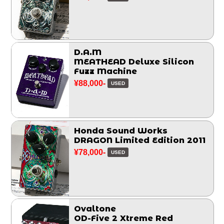
D.A.M
MEATHEAD Deluxe Silicon
Fuzz Machine
¥88,000-
USED
Honda Sound Works
DRAGON Limited Edition 2011
¥78,000-
USED
Ovaltone
OD-Five 2 Xtreme Red