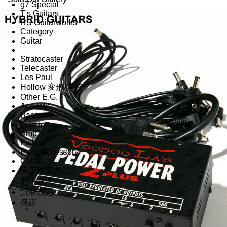
g7 Special
T's Guitars
RS Guitarworks
Category
Guitar
Stratocaster
Telecaster
Les Paul
Hollow 変形 多弦
Other E.G.
Acoustic
Bass
Effector
Amp
Pickup
Parts/Accessory
Guide
実店舗案内
利用方法
買取査定
保証