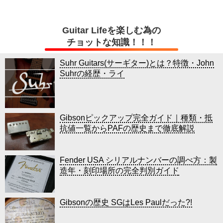
Guitar Lifeを楽しむ為の
チョットな知識！！！
Suhr Guitars(サーギター)とは？特徴・John
Suhrの経歴・ライ
Gibsonピックアップ完全ガイド｜種類・抵
抗値一覧からPAFの歴史まで徹底解説
Fender USA シリアルナンバーの調べ方：製
造年・刻印場所の完全判別ガイド
Gibsonの歴史 SGはLes Paulだった?!