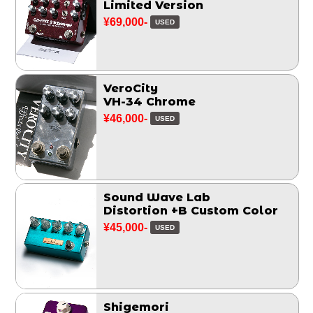
Limited Version
¥69,000-
USED
VeroCity
VH-34 Chrome
¥46,000-
USED
Sound Wave Lab
Distortion +B Custom Color
¥45,000-
USED
Shigemori