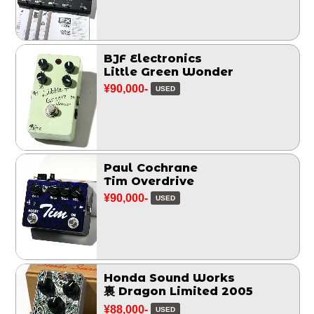
BJF Electronics
Little Green Wonder
¥90,000-
USED
Paul Cochrane
Tim Overdrive
¥90,000-
USED
Honda Sound Works
裏 Dragon Limited 2005
¥88,000-
USED