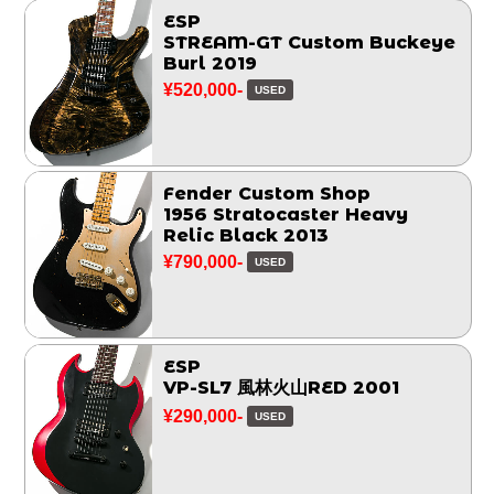
ESP
STREAM-GT Custom Buckeye
Burl 2019
¥520,000-
USED
Fender Custom Shop
1956 Stratocaster Heavy
Relic Black 2013
¥790,000-
USED
ESP
VP-SL7 風林火山RED 2001
¥290,000-
USED