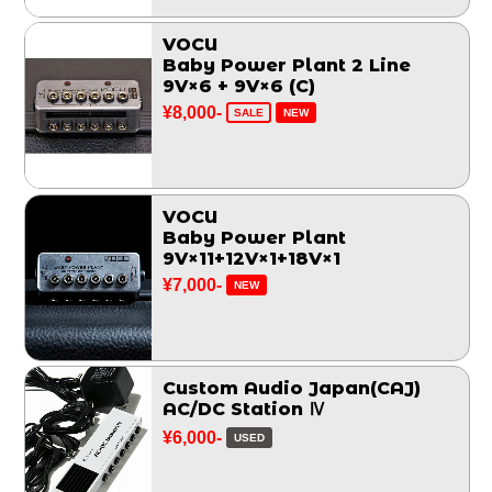
VOCU
Baby Power Plant 2 Line
9V×6 + 9V×6 (C)
¥8,000-
SALE
NEW
VOCU
Baby Power Plant
9V×11+12V×1+18V×1
¥7,000-
NEW
Custom Audio Japan(CAJ)
AC/DC Station Ⅳ
¥6,000-
USED