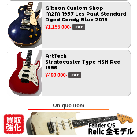
Gibson Custom Shop
M2M 1957 Les Paul Standard
Aged Candy Blue 2019
¥1,155,000-
USED
ArtTech
Stratocaster Type HSH Red
1995
¥490,000-
USED
Unique Item