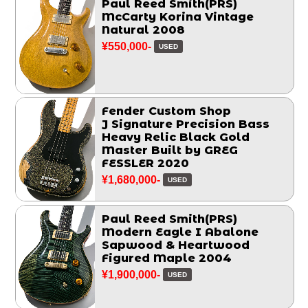
Paul Reed Smith(PRS)
McCarty Korina Vintage
Natural 2008
¥550,000-
USED
Fender Custom Shop
J Signature Precision Bass
Heavy Relic Black Gold
Master Built by GREG
FESSLER 2020
¥1,680,000-
USED
Paul Reed Smith(PRS)
Modern Eagle I Abalone
Sapwood & Heartwood
Figured Maple 2004
¥1,900,000-
USED