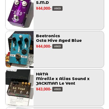
S.M.D
¥44,000-
USED
Beetronics
Octa Hive Aged Blue
¥44,000-
USED
HATA
Mireille x Alias Sound x
JACKMAN Le Vent
¥43,000-
USED