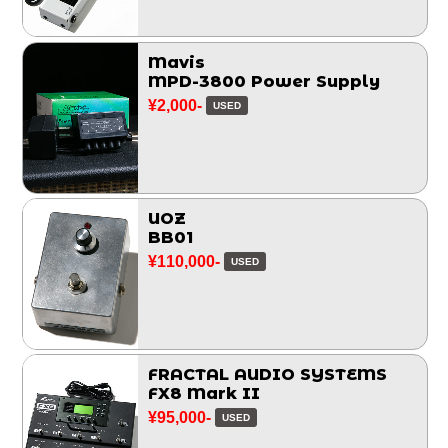
Mavis
MPD-3800 Power Supply
¥2,000-
USED
UOZ
BB01
¥110,000-
USED
FRACTAL AUDIO SYSTEMS
FX8 Mark II
¥95,000-
USED