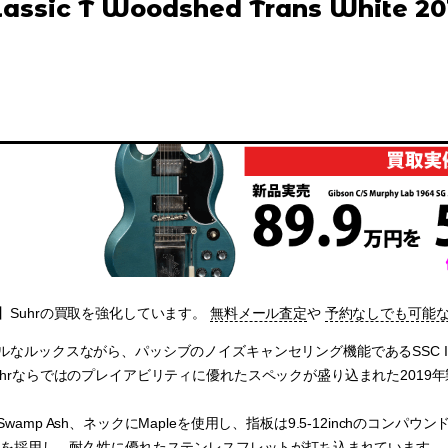
lassic T Woodshed Trans White 20
】Suhrの買取を強化しています。
無料メール査定
や
予約なしでも可能
ルなルックスながら、パッシブのノイズキャンセリング機能であるSSC 
rならではのプレイアビリティに優れたスペックが盛り込まれた2019年製のClass
wamp Ash、ネックにMapleを使用し、指板は9.5-12inchのコンパ
0 – .880を採用し、耐久性に優れたステンレスフレットが打ち込まれています。