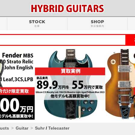
STOCK
SHOP
在庫
実店舗案内
ducts
Guitar
Suhr
/
Telecaster