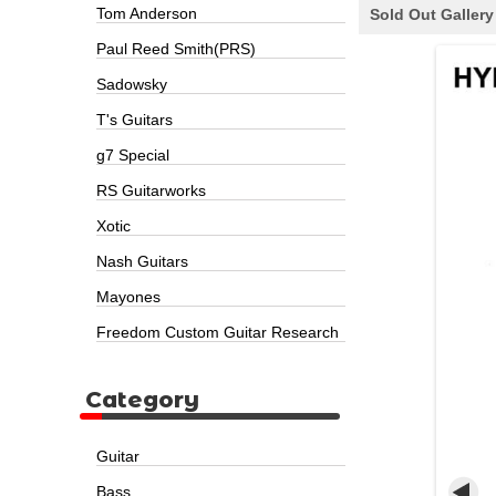
Tom Anderson
Sold Out Gallery
Paul Reed Smith(PRS)
Sadowsky
T's Guitars
g7 Special
RS Guitarworks
Xotic
Nash Guitars
Mayones
Freedom Custom Guitar Research
Category
Guitar
Bass