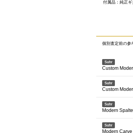
付属品：純正ギ
個別査定前の参
Suhr
Custom Modern
Suhr
Custom Mode
Suhr
Modern Spalte
Suhr
Modern Carve 