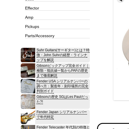
Effector
Amp
Pickups
Parts/Accessory
Suhr Guitars(サーギター)とは？特
徴・John Suhrの経歴・ラインナ
ップを解説
Gibsonピックアップ完全ガイド｜
種類・抵抗値一覧からPAFの歴史
まで徹底解説
Fender USA シリアルナンバーの
調べ方：製造年・刻印場所の完全
判別ガイド
Gibsonの歴史 SGはLes Paulだっ
た?!
Fender Japan シリアルナンバー
で年代特定
Fender Telecaster 年代別の特徴と