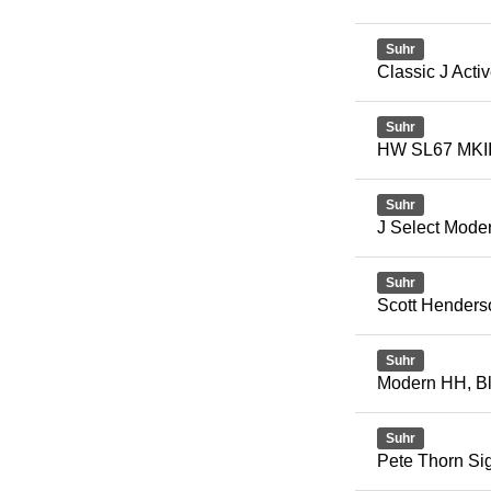
Suhr
Classic J Acti
Suhr
HW SL67 MKI
Suhr
J Select Mod
Suhr
Scott Henders
Suhr
Modern HH, B
Suhr
Pete Thorn Si