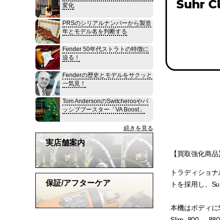
Suhr C
変化
PRSのシリアルナンバーから製造
年とモデル名を判断する
Fender 50年代ストラトの特徴に
迫る！
Fenderの歴史とモデルをサクッと
一気見！
Tom AndersonのSwitcherooやパ
ッシブブースター「VA Boost」
続きを見る
実店舗案内
【買取強化商品
トラディショナ
保証/アフターケア
トを採用し、Suh
本機はボディにS
Slim .80