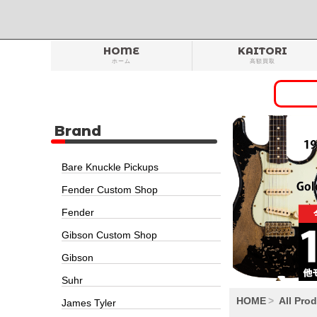
HOME
KAITORI
ホーム
高額買取
Brand
Bare Knuckle Pickups
Fender Custom Shop
Fender
Gibson Custom Shop
Gibson
Suhr
HOME
All Pro
James Tyler