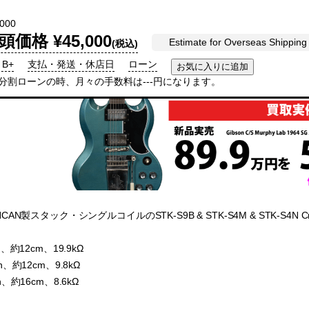
000
頭価格 ¥45,000
Estimate for Overseas Shipping
(税込)
 B+
支払・発送・休店日
ローン
回分割ローンの時、月々の手数料は---円になります。
UNCAN製スタック・シングルコイルのSTK-S9B & STK-S4M & STK-S
n、約12cm、19.9kΩ
n、約12cm、9.8kΩ
n、約16cm、8.6kΩ