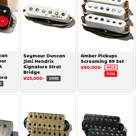
can
Seymour Duncan
Amber Pickups
oor
Jimi Hendrix
Screaming 69 Set
4
Signature Strat
¥60,000-
SALE
Bridge
NEW
bra
¥25,000-
USED
D