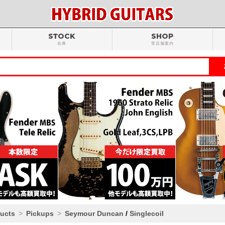
STOCK
SHOP
在庫
実店舗案内
ducts
Pickups
Seymour Duncan
/
Singlecoil