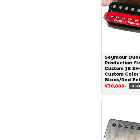
Seymour Dun
Production Fl
Custom JB SH
Custom Color
Black/Red Ze
¥30,000-
USE