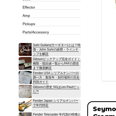
Effector
Amp
Pickups
Parts/Accessory
Suhr Guitars(サーギター)とは？特
徴・John Suhrの経歴・ラインナ
ップを解説
Gibsonピックアップ完全ガイド｜
種類・抵抗値一覧からPAFの歴史
まで徹底解説
Fender USA シリアルナンバーの
調べ方：製造年・刻印場所の完全
判別ガイド
Gibsonの歴史 SGはLes Paulだっ
た?!
Fender Japan シリアルナンバー
で年代特定
Seymo
Fender Telecaster 年代別の特徴と