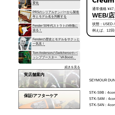
Cream
変化
通常価格 ¥47,
PRSのシリアルナンバーから製造
WEB/店
年とモデル名を判断する
状態：USED /
Fender 50年代ストラトの特徴に
例えば、12
迫る！
Fenderの歴史とモデルをサクッと
一気見！
Tom AndersonのSwitcherooやパ
ッシブブースター「VA Boost」
続きを見る
実店舗案内
SEYMOUR D
STK-S9B：4co
保証/アフターケア
STK-S4M：4co
STK-S4N：4co