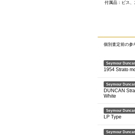
付属品：ビス、
個別査定前の参
Seymour Dunca
1954 Strato 
Seymour Dunca
DUNCAN Strato
White
Seymour Dunca
LP Type
Seymour Dunca