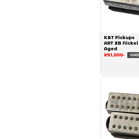
K&T Pickups
ART ZB Nickel
Aged
¥91,000-
USE