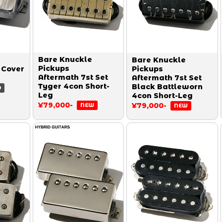
Bare Knuckle
Bare Knuckle
Pickups
 Cover
Pickups
Aftermath 7st Set
Aftermath 7st Set
Tyger 4con Short-
Black Battleworn
D
Leg
4con Short-Leg
¥79,000-
¥79,000-
NEW
NEW