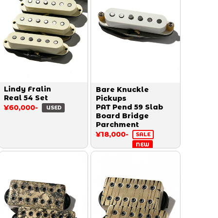
Lindy Fralin
Bare Knuckle
Real 54 Set
Pickups
PAT Pend 59 Slab
¥60,000-
USED
Board Bridge
Parchment
¥18,000-
SALE
NEW