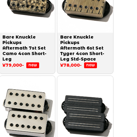
Bare Knuckle
Bare Knuckle
Pickups
Pickups
Aftermath 7st Set
Aftermath 6st Set
Camo 4con Short-
Tyger 4con Short-
Leg
Leg Std-Space
¥79,000-
¥78,000-
NEW
NEW