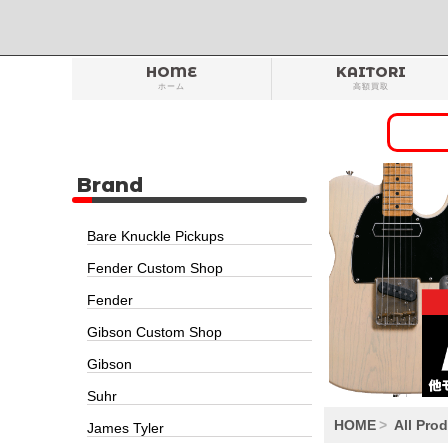
HOME
KAITORI
ホーム
高額買取
Brand
Bare Knuckle Pickups
Fender Custom Shop
Fender
Gibson Custom Shop
Gibson
Suhr
HOME
All Pro
James Tyler