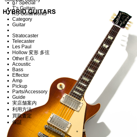
g7 Special
T's Guitars
RS Guitarworks
Category
Guitar
Stratocaster
Telecaster
Les Paul
Hollow 変形 多弦
Other E.G.
Acoustic
Bass
Effector
Amp
Pickup
Parts/Accessory
Guide
実店舗案内
利用方法
買取査定
保証