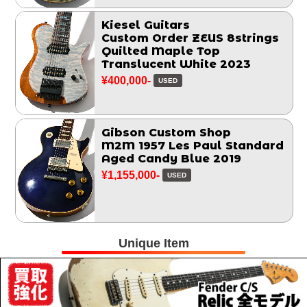
Kiesel Guitars
Custom Order ZEUS 8strings
Quilted Maple Top
Translucent White 2023
¥400,000-
USED
Gibson Custom Shop
M2M 1957 Les Paul Standard
Aged Candy Blue 2019
¥1,155,000-
USED
Unique Item