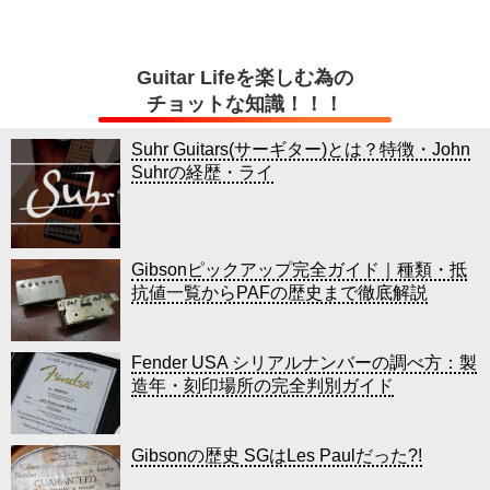
Guitar Lifeを楽しむ為の
チョットな知識！！！
Suhr Guitars(サーギター)とは？特徴・John
Suhrの経歴・ライ
Gibsonピックアップ完全ガイド｜種類・抵
抗値一覧からPAFの歴史まで徹底解説
Fender USA シリアルナンバーの調べ方：製
造年・刻印場所の完全判別ガイド
Gibsonの歴史 SGはLes Paulだった?!