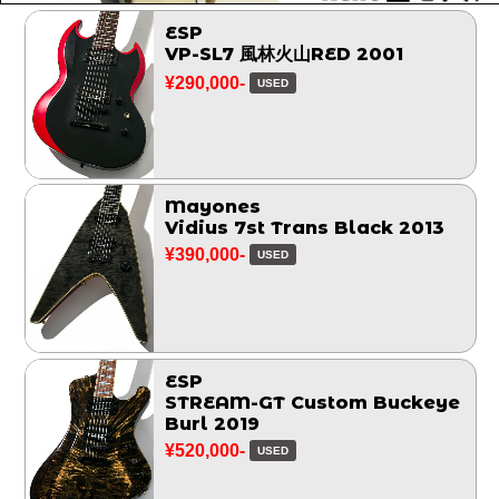
ESP
VP-SL7 風林火山RED 2001
¥290,000-
USED
Mayones
Vidius 7st Trans Black 2013
¥390,000-
USED
ESP
STREAM-GT Custom Buckeye
Burl 2019
¥520,000-
USED