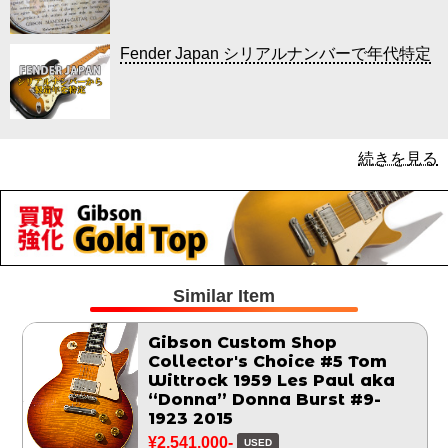
Fender Japan シリアルナンバーで年代特定
続きを見る
Similar Item
Gibson Custom Shop
Collector's Choice #5 Tom
Wittrock 1959 Les Paul aka
“Donna” Donna Burst #9-
1923 2015
¥2,541,000-
USED