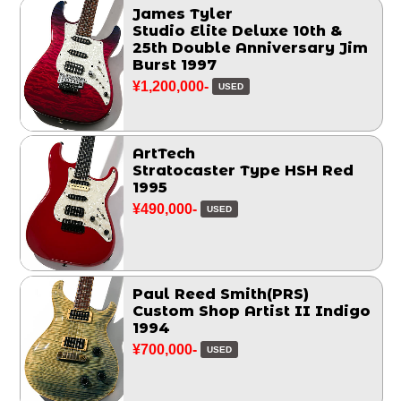
James Tyler
Studio Elite Deluxe 10th &
25th Double Anniversary Jim
Burst 1997
¥1,200,000-
USED
ArtTech
Stratocaster Type HSH Red
1995
¥490,000-
USED
Paul Reed Smith(PRS)
Custom Shop Artist II Indigo
1994
¥700,000-
USED