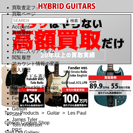
買取査定フォーム
買取ページ
Account
新規登録
ログイン
カート
お気に入りアイテム
閲覧履歴
アカウント情報の変更
購入履歴
QRコードを表示
Brand
Bare Knuckle Pickups
Fender Custom Shop
Fender
Gibson Custom Shop
Gibson
Top
>
Products
>
Guitar
>
Les Paul
Suhr
James Tyler
Gibson Custom Shop
Tom Anderson
PRS
Sold Out Gallery