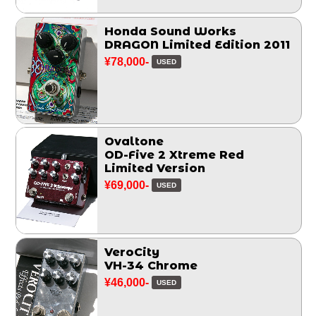
Honda Sound Works
DRAGON Limited Edition 2011
¥78,000-
USED
Ovaltone
OD-Five 2 Xtreme Red
Limited Version
¥69,000-
USED
VeroCity
VH-34 Chrome
¥46,000-
USED