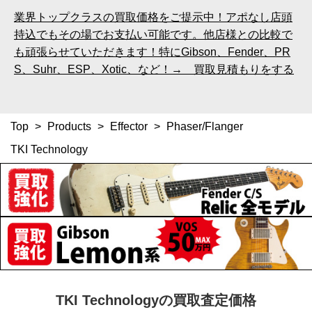
業界トップクラスの買取価格をご提示中！アポなし店頭
持込でもその場でお支払い可能です。他店様との比較で
も頑張らせていただきます！特にGibson、Fender、PR
S、Suhr、ESP、Xotic、など！→ 買取見積もりをする
Top
>
Products
>
Effector
>
Phaser/Flanger
TKI Technology
TKI Technologyの買取査定価格