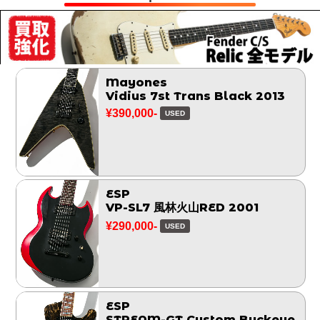
Mayones
Vidius 7st Trans Black 2013
¥390,000-
USED
ESP
VP-SL7 風林火山RED 2001
¥290,000-
USED
ESP
STREAM-GT Custom Buckeye