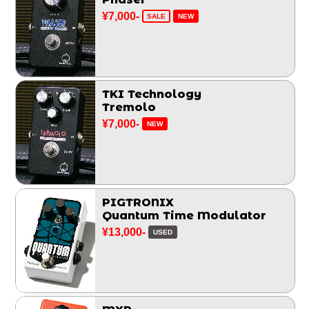
¥7,000-
SALE
NEW
TKI Technology
Tremolo
¥7,000-
NEW
PIGTRONIX
Quantum Time Modulator
¥13,000-
USED