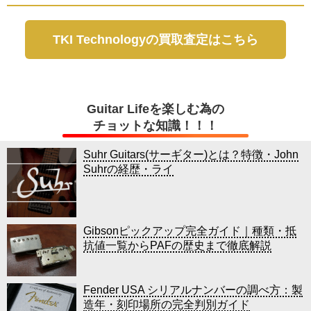
TKI Technologyの買取査定はこちら
Guitar Lifeを楽しむ為の
チョットな知識！！！
Suhr Guitars(サーギター)とは？特徴・John
Suhrの経歴・ライ
Gibsonピックアップ完全ガイド｜種類・抵
抗値一覧からPAFの歴史まで徹底解説
Fender USA シリアルナンバーの調べ方：製
造年・刻印場所の完全判別ガイド