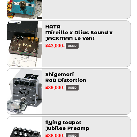
HATA
Mireille x Alias Sound x
JACKMAN Le Vent
¥43,000-
USED
Shigemori
RaD Distortion
¥39,000-
USED
flying teapot
Jubilee Preamp
¥38,000-
USED