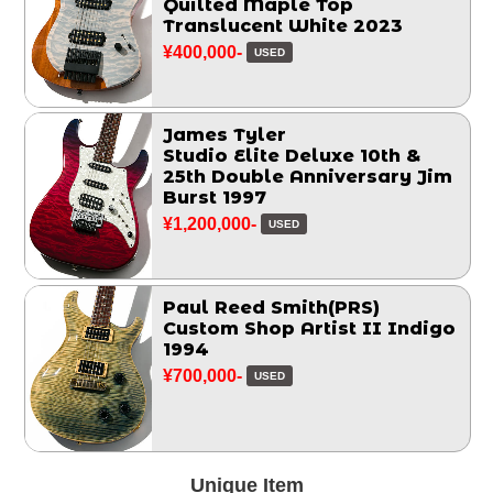
Quilted Maple Top
Translucent White 2023
¥400,000-
USED
James Tyler
Studio Elite Deluxe 10th &
25th Double Anniversary Jim
Burst 1997
¥1,200,000-
USED
Paul Reed Smith(PRS)
Custom Shop Artist II Indigo
1994
¥700,000-
USED
Unique Item