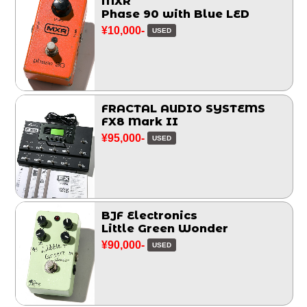
MXR
Phase 90 with Blue LED
¥10,000-
USED
FRACTAL AUDIO SYSTEMS
FX8 Mark II
¥95,000-
USED
BJF Electronics
Little Green Wonder
¥90,000-
USED