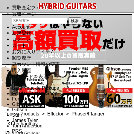
買取査定フォーム
買取ページ
Account
新規登録
ログイン
カート
お気に入りアイテム
閲覧履歴
アカウント情報の変更
購入履歴
QRコードを表示
Brand
Bare Knuckle Pickups
Fender Custom Shop
Fender
Gibson Custom Shop
Gibson
Top
>
Products
>
Effector
>
Phaser/Flanger
Suhr
James Tyler
TKI Technology
Tom Anderson
PRS
Sold Out Gallery