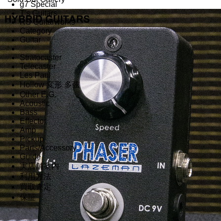
g7 Special
T's Guitars
RS Guitarworks
Category
Guitar
Stratocaster
Telecaster
Les Paul
Hollow 変形 多弦
Other E.G.
Acoustic
Bass
Effector
Amp
Pickup
Parts/Accessory
Guide
実店舗案内
利用方法
買取査定
保証