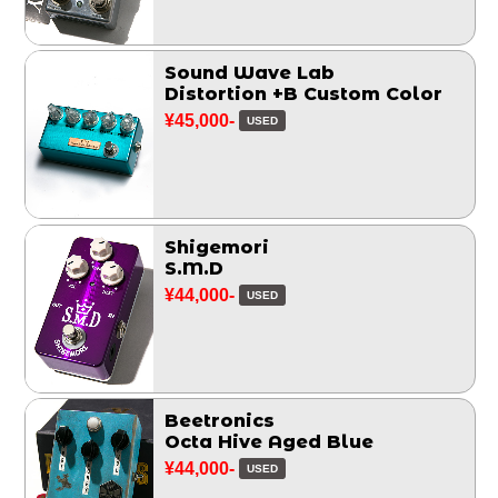
Sound Wave Lab
Distortion +B Custom Color
¥45,000-
USED
Shigemori
S.M.D
¥44,000-
USED
Beetronics
Octa Hive Aged Blue
¥44,000-
USED