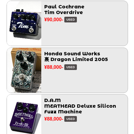
Paul Cochrane
Tim Overdrive
¥90,000-
USED
Honda Sound Works
裏 Dragon Limited 2005
¥88,000-
USED
D.A.M
MEATHEAD Deluxe Silicon
Fuzz Machine
¥88,000-
USED