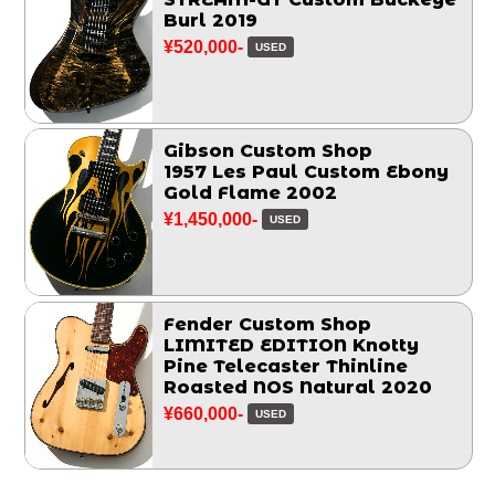
Burl 2019
¥520,000-
USED
Gibson Custom Shop
1957 Les Paul Custom Ebony
Gold Flame 2002
¥1,450,000-
USED
Fender Custom Shop
LIMITED EDITION Knotty
Pine Telecaster Thinline
Roasted NOS Natural 2020
¥660,000-
USED