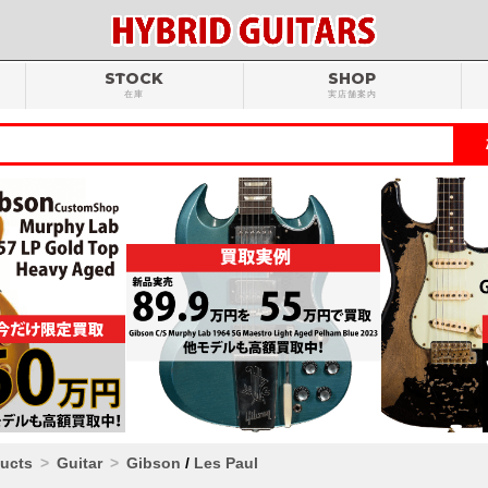
STOCK
SHOP
在庫
実店舗案内
ducts
Guitar
Gibson
/
Les Paul