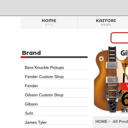
HOME
KAITORI
ホーム
高額買取
Brand
Bare Knuckle Pickups
Fender Custom Shop
Fender
Gibson Custom Shop
Gibson
Suhr
HOME
All Pro
James Tyler