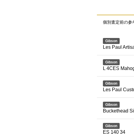
個別査定前の参
Gibson
Les Paul Artis
Gibson
L 4CES Mahog
Gibson
Les Paul Cus
Gibson
Buckethead Si
Gibson
ES 140 34