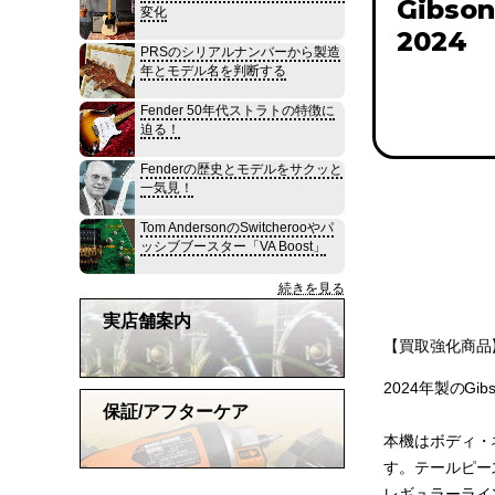
Gibson
変化
2024
PRSのシリアルナンバーから製造
年とモデル名を判断する
Fender 50年代ストラトの特徴に
迫る！
Fenderの歴史とモデルをサクッと
一気見！
Tom AndersonのSwitcherooやパ
ッシブブースター「VA Boost」
続きを見る
実店舗案内
【買取強化商品】
2024年製のGibso
保証/アフターケア
本機はボディ・ネッ
す。テールピー
レギュラーラインのLe