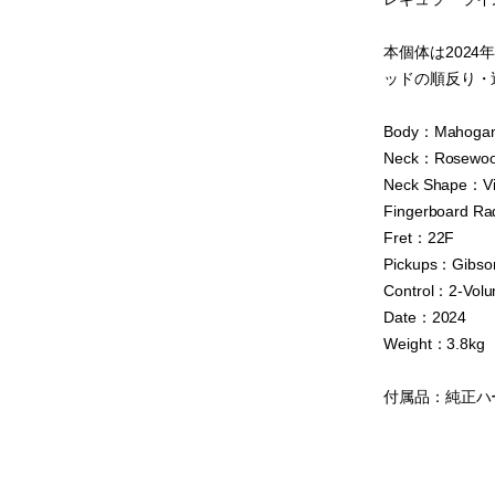
本個体は202
ッドの順反り・
Body：Mahoga
Neck：Rosewoo
Neck Shape：Vi
Fingerboard Ra
Fret：22F
Pickups：Gibson
Control：2-Volu
Date：2024
Weight：3.8kg
付属品：純正ハ