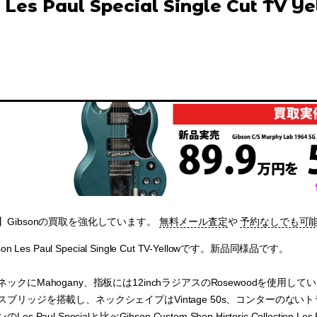
 Les Paul Special Single Cut TV Y
Gibsonの買取を強化しています。
無料メール査定
や
予約なしでも可
n Les Paul Special Single Cut TV-Yellowです。新品同様品です。
クにMahogany、指板には12inchラジアスのRosewoodを使用していま
スブリッジを搭載し、ネックシェイプはVintage 50s、コンターのな
s Paul Specialと比べGibson Custom Shop Historic Collecti