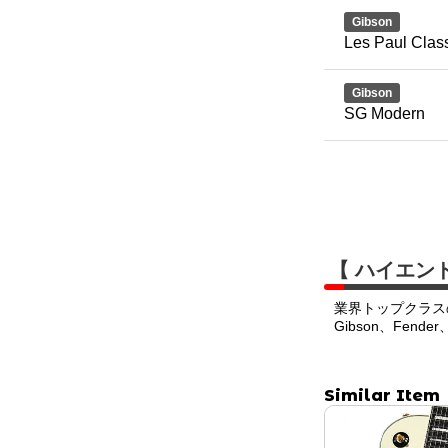
Gibson
Les Paul Clas
Gibson
SG Modern
【 ハイエン
業界トップクラス
Gibson、Fend
Similar Item