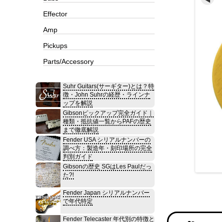
Effector
Amp
Pickups
Parts/Accessory
Suhr Guitars(サーギター)とは？特
徴・John Suhrの経歴・ラインナ
ップを解説
Gibsonピックアップ完全ガイド｜
種類・抵抗値一覧からPAFの歴史
まで徹底解説
Fender USA シリアルナンバーの
調べ方：製造年・刻印場所の完全
判別ガイド
Gibsonの歴史 SGはLes Paulだっ
た?!
Fender Japan シリアルナンバー
で年代特定
Fender Telecaster 年代別の特徴と