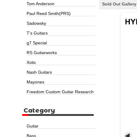
Tom Anderson
Sold Out Gallery
Paul Reed Smith(PRS)
Sadowsky
T's Guitars
g7 Special
RS Guitarworks
Xotic
Nash Guitars
Mayones
Freedom Custom Guitar Research
Category
Guitar
Bass