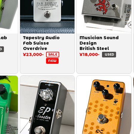
Lab
Tapestry Audio
Musician Sound
Fab Suisse
Design
Overdrive
British Steel
D
¥23,000-
¥18,000-
SALE
USED
NEW