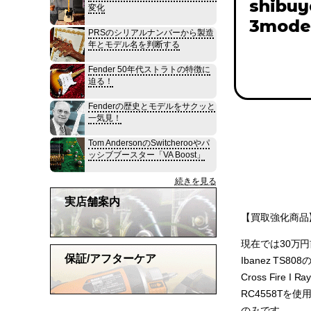
shibuy
変化
3mode 
PRSのシリアルナンバーから製造
年とモデル名を判断する
Fender 50年代ストラトの特徴に
迫る！
Fenderの歴史とモデルをサクッと
一気見！
Tom AndersonのSwitcherooやパ
ッシブブースター「VA Boost」
続きを見る
実店舗案内
【買取強化商品】s
現在では30万円
保証/アフターケア
Ibanez TS
Cross Fire 
RC4558T
のみです。