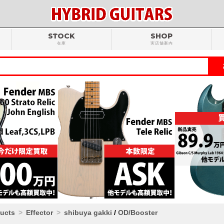
STOCK
SHOP
在庫
実店舗案内
ducts
Effector
shibuya gakki
/
OD/Booster