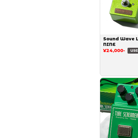
Sound Wave 
NINE
¥24,000-
USE