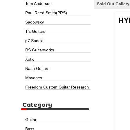
Tom Anderson
Sold Out Gallery
Paul Reed Smith(PRS)
Sadowsky
T's Guitars
g7 Special
RS Guitarworks
Xotic
Nash Guitars
Mayones
Freedom Custom Guitar Research
Category
Guitar
Bass