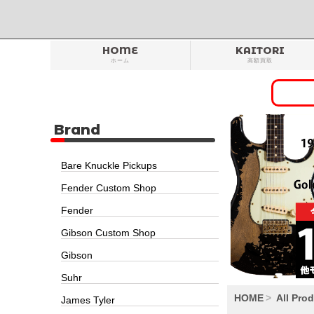
HOME
KAITORI
ホーム
高額買取
Brand
Bare Knuckle Pickups
Fender Custom Shop
Fender
Gibson Custom Shop
Gibson
Suhr
HOME
All Pro
James Tyler