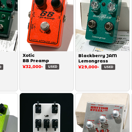
Xotic
Blackberry JAM
BB Preamp
Lemongrass
¥32,000-
¥29,000-
USED
D
USED