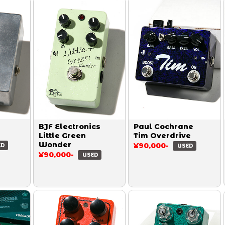
BJF Electronics
Paul Cochrane
Little Green
Tim Overdrive
Wonder
¥90,000-
ED
USED
¥90,000-
USED