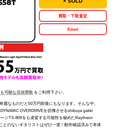
× SOLD
558T
買取・下取査定
Email
でも可能な店頭買取
をご利用下さい。
8。奇麗なものだと50万円前後にもなります。そんな中、
IC OVERDRIVEを彷彿させるshibuya gakki
anezのヴィンテージTS-808をも凌駕する可能性を秘めたRaytheon
たことのないギタリストはぜひ一度！動作確認済みで本体