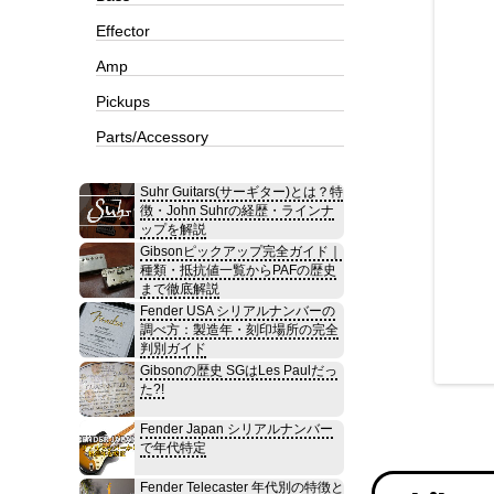
Effector
Amp
Pickups
Parts/Accessory
Suhr Guitars(サーギター)とは？特
徴・John Suhrの経歴・ラインナ
ップを解説
Gibsonピックアップ完全ガイド｜
種類・抵抗値一覧からPAFの歴史
まで徹底解説
Fender USA シリアルナンバーの
調べ方：製造年・刻印場所の完全
判別ガイド
Gibsonの歴史 SGはLes Paulだっ
た?!
Fender Japan シリアルナンバー
で年代特定
Fender Telecaster 年代別の特徴と