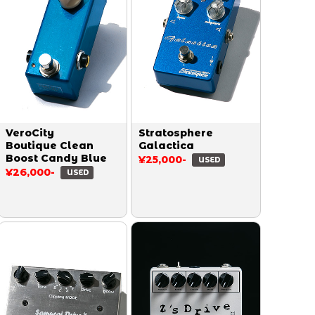
VeroCity
Stratosphere
Boutique Clean
Galactica
Boost Candy Blue
¥25,000-
USED
¥26,000-
USED