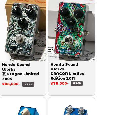
Honda Sound
Honda Sound
Works
Works
DRAGON Limited
裏 Dragon Limited
Edition 2011
2005
¥78,000-
¥88,000-
USED
USED