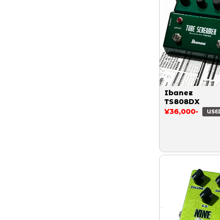
Ibanez
TS808DX
¥36,000-
USE