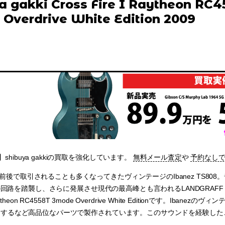
a gakki Cross Fire I Raytheon RC4
Overdrive White Edition 2009
hibuya gakkiの買取を強化しています。
無料メール査定
や
予約なし
前後で取引されることも多くなってきたヴィンテージのIbanez TS80
808の回路を踏襲し、さらに発展させ現代の最高峰とも言われるLANDGRAFF DYNAM
I Raytheon RC4558T 3mode Overdrive White Editionです。Ib
を使用するなど高品位なパーツで製作されています。このサウンドを経験し