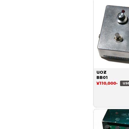
UOZ
BB01
¥110,000-
US