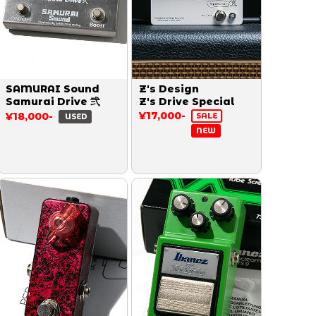
SAMURAI Sound
Z's Design
Samurai Drive 弐
Z's Drive Special
¥17,000-
¥18,000-
SALE
USED
NEW