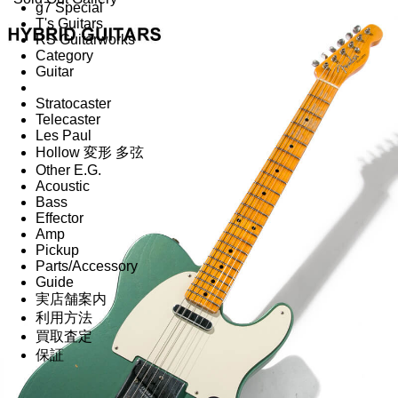
g7 Special
T's Guitars
RS Guitarworks
Category
Guitar
Stratocaster
Telecaster
Les Paul
Hollow 変形 多弦
Other E.G.
Acoustic
Bass
Effector
Amp
Pickup
Parts/Accessory
Guide
実店舗案内
利用方法
買取査定
保証