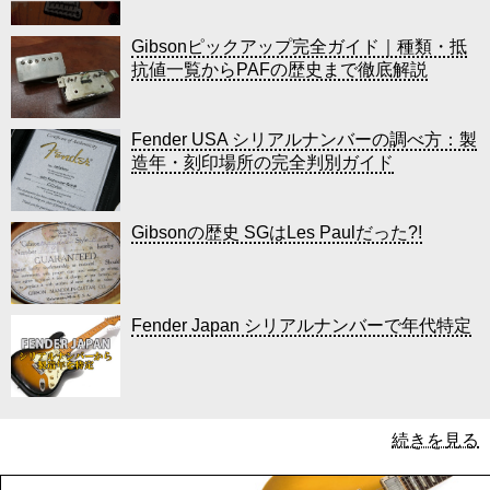
Gibsonピックアップ完全ガイド｜種類・抵
抗値一覧からPAFの歴史まで徹底解説
Fender USA シリアルナンバーの調べ方：製
造年・刻印場所の完全判別ガイド
Gibsonの歴史 SGはLes Paulだった?!
Fender Japan シリアルナンバーで年代特定
続きを見る