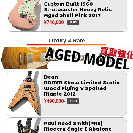
Custom Built 1960
Stratocaster Heavy Relic
Aged Shell Pink 2017
¥740,000-
USED
Luxury & Rare
Dean
NAMM Show Limited Exotic
Wood Flying V Spalted
Maple 2012
¥490,000-
USED
Paul Reed Smith(PRS)
Modern Eagle I Abalone