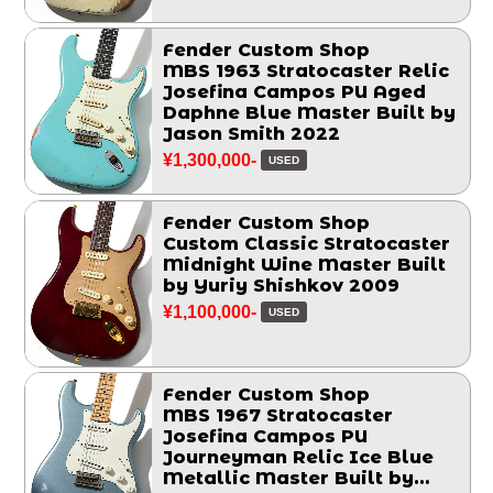
Fender Custom Shop
MBS 1963 Stratocaster Relic
Josefina Campos PU Aged
Daphne Blue Master Built by
Jason Smith 2022
¥1,300,000-
USED
Fender Custom Shop
Custom Classic Stratocaster
Midnight Wine Master Built
by Yuriy Shishkov 2009
¥1,100,000-
USED
Fender Custom Shop
MBS 1967 Stratocaster
Josefina Campos PU
Journeyman Relic Ice Blue
Metallic Master Built by