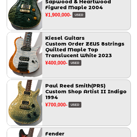
Sapwood & Heartwood
Figured Maple 2004
¥1,900,000-
USED
Kiesel Guitars
Custom Order ZEUS 8strings
Quilted Maple Top
Translucent White 2023
¥400,000-
USED
Paul Reed Smith(PRS)
Custom Shop Artist II Indigo
1994
¥700,000-
USED
Fender