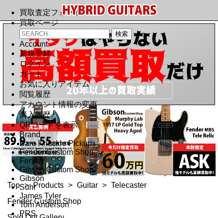
買取査定フォーム
買取ページ
Account
新規登録
ログイン
カート
お気に入りアイテム
閲覧履歴
アカウント情報の変更
購入履歴
QRコードを表示
Brand
Bare Knuckle Pickups
Fender Custom Shop
Fender
Gibson Custom Shop
Gibson
Top
>
Products
>
Guitar
>
Telecaster
Suhr
James Tyler
Fender Custom Shop
Tom Anderson
PRS
Sold Out Gallery