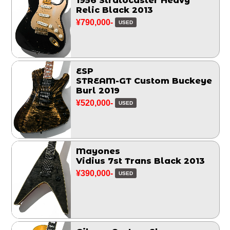
1956 Stratocaster Heavy
Relic Black 2013
¥790,000-
USED
ESP
STREAM-GT Custom Buckeye
Burl 2019
¥520,000-
USED
Mayones
Vidius 7st Trans Black 2013
¥390,000-
USED