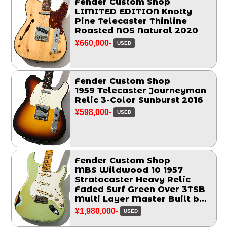
Fender Custom Shop
LIMITED EDITION Knotty
Pine Telecaster Thinline
Roasted NOS Natural 2020
¥660,000-
USED
Fender Custom Shop
1959 Telecaster Journeyman
Relic 3-Color Sunburst 2016
¥598,000-
USED
Fender Custom Shop
MBS Wildwood 10 1957
Stratocaster Heavy Relic
Faded Surf Green Over 3TSB
Multi Layer Master Built by
John Cruz 2014
¥1,980,000-
USED