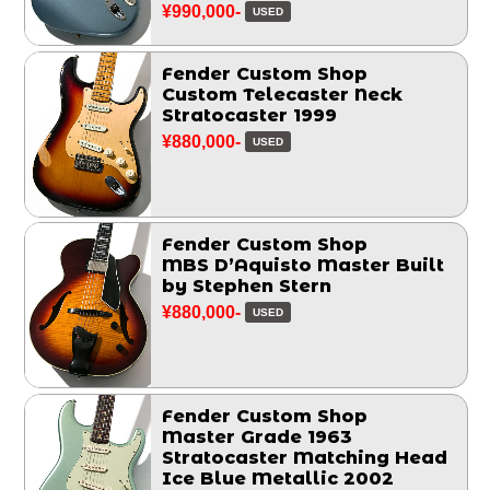
Greg Fessler 2017
¥990,000-
USED
Fender Custom Shop
Custom Telecaster Neck
Stratocaster 1999
¥880,000-
USED
Fender Custom Shop
MBS D’Aquisto Master Built
by Stephen Stern
¥880,000-
USED
Fender Custom Shop
Master Grade 1963
Stratocaster Matching Head
Ice Blue Metallic 2002