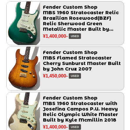
Fender Custom Shop
MBS 1960 Stratocaster Relic
Brazilian Rosewood(BZF)
Relic Sherwood Green
Metallic Master Built by
Chris Fleming 2006
¥1,400,000-
USED
Fender Custom Shop
MBS Flamed Stratocaster
Cherry Sunburst Master Built
by John Cruz 2007
¥1,450,000-
USED
Fender Custom Shop
MBS 1960 Stratocaster with
Josefina Campos P.U. Heavy
Relic Olympic White Master
Built by Kyle Mcmillin 2018
¥1,400,000-
USED