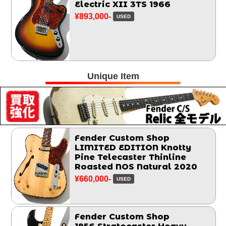
Electric XII 3TS 1966
¥893,000-
USED
Unique Item
Fender Custom Shop
LIMITED EDITION Knotty
Pine Telecaster Thinline
Roasted NOS Natural 2020
¥660,000-
USED
Fender Custom Shop