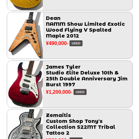
Dean
NAMM Show Limited Exotic
Wood Flying V Spalted
Maple 2012
¥490,000-
USED
James Tyler
Studio Elite Deluxe 10th &
25th Double Anniversary Jim
Burst 1997
¥1,200,000-
USED
Zemaitis
Custom Shop Tony's
Collection S22MT Tribal
Tattoo 2