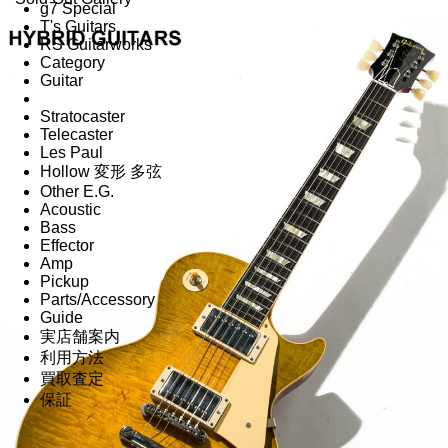
g7 Special
T's Guitars
RS Guitarworks
Category
Guitar
Stratocaster
Telecaster
Les Paul
Hollow 変形 多弦
Other E.G.
Acoustic
Bass
Effector
Amp
Pickup
Parts/Accessory
Guide
実店舗案内
利用方法
買取査定
保証