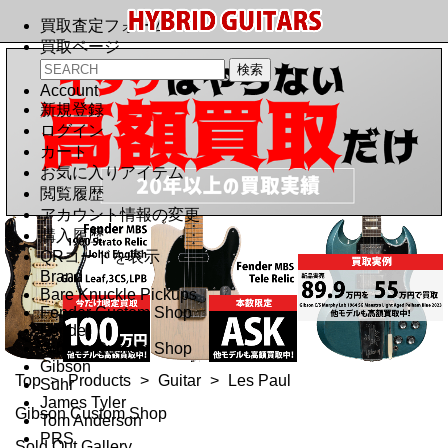
買取査定フォーム
買取ページ
Account
新規登録
ログイン
カート
お気に入りアイテム
閲覧履歴
アカウント情報の変更
購入履歴
QRコードを表示
Brand
Bare Knuckle Pickups
Fender Custom Shop
Fender
Gibson Custom Shop
Gibson
Top
>
Products
>
Guitar
>
Les Paul
Suhr
James Tyler
Gibson Custom Shop
Tom Anderson
PRS
Sold Out Gallery