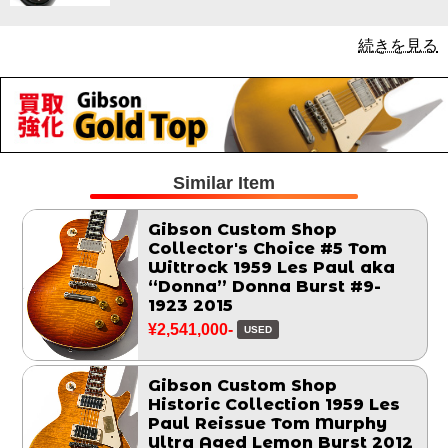
続きを見る
Similar Item
Gibson Custom Shop
Collector's Choice #5 Tom
Wittrock 1959 Les Paul aka
“Donna” Donna Burst #9-
1923 2015
¥2,541,000-
USED
Gibson Custom Shop
Historic Collection 1959 Les
Paul Reissue Tom Murphy
Ultra Aged Lemon Burst 2012