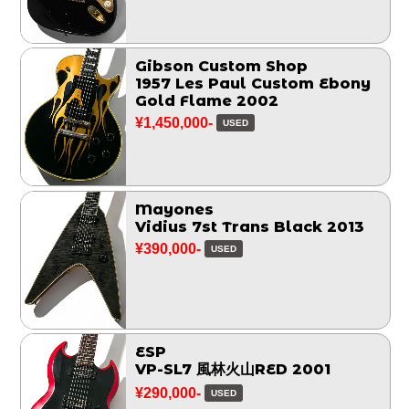
Gibson Custom Shop
1957 Les Paul Custom Ebony
Gold Flame 2002
¥1,450,000-
USED
Mayones
Vidius 7st Trans Black 2013
¥390,000-
USED
ESP
VP-SL7 風林火山RED 2001
¥290,000-
USED