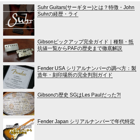
Suhr Guitars(サーギター)とは？特徴・John
Suhrの経歴・ライ
Gibsonピックアップ完全ガイド｜種類・抵
抗値一覧からPAFの歴史まで徹底解説
Fender USA シリアルナンバーの調べ方：製
造年・刻印場所の完全判別ガイド
Gibsonの歴史 SGはLes Paulだった?!
Fender Japan シリアルナンバーで年代特定