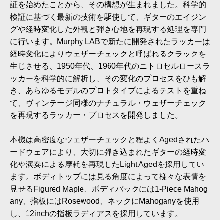
証を始めたことから、その構想が生まれました。科学的
検証に基づく最新の技術を駆使して、ギターのエイジン
グや経時変化した外観と弾き心地を再現する処理を専門
に行います。Murphy LABで新たに開発されたラッカーは
経時変化によりウェザーチェックと呼ばれるクラックを
生じさせる、1950年代、1960年代のニトロセルロースラ
ッカーを科学的に解析し、その変化のプロセスをひも解
き、あらゆるモデルのプロトタイプによるテストを重ね
て、ヴィンテージ同様のナチュラル・ウェザーチェック
を再現するラッカー・プロセスを開発しました。
本機は高密度なウェザーチェックと程よくAgedされたハ
ードウェアにより、大切に弾き込まれたギターの経時変
化や演奏による摩耗を再現したLight Agedを採用してい
ます。ボディトップには見る角度によって様々な表情を
見せるFigured Maple、ボディバックには1-Piece Mahog
any、指板にはRosewood、ネックにMahoganyを使用
し、12inchの指板ラディアスを採用しています。