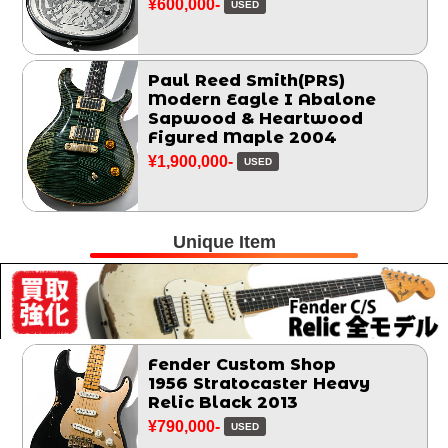
¥600,000-
USED
Paul Reed Smith(PRS)
Modern Eagle I Abalone
Sapwood & Heartwood
Figured Maple 2004
¥1,900,000-
USED
Unique Item
Fender Custom Shop
1956 Stratocaster Heavy
Relic Black 2013
¥790,000-
USED