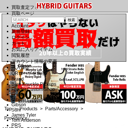
買取査定フォーム
買取ページ
Account
新規登録
ログイン
カート
お気に入りアイテム
閲覧履歴
アカウント情報の変更
購入履歴
QRコードを表示
Brand
Bare Knuckle Pickups
Fender Custom Shop
Fender
Gibson Custom Shop
Gibson
Top
>
Products
>
Parts/Accessory
>
Suhr
James Tyler
Providence
Tom Anderson
PRS