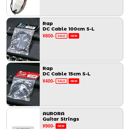
Rap
DC Cable 100cm S-L
¥800-
SALE
NEW
Rap
DC Cable 15cm S-L
¥400-
SALE
NEW
AURORA
Guitar Strings
¥900-
NEW