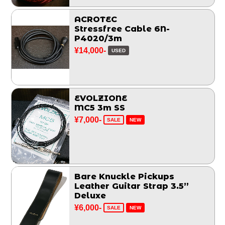
ACROTEC
Stressfree Cable 6N-
P4020/3m
¥14,000-
USED
EVOLZIONE
MC5 3m SS
¥7,000-
SALE
NEW
Bare Knuckle Pickups
Leather Guitar Strap 3.5”
Deluxe
¥6,000-
SALE
NEW