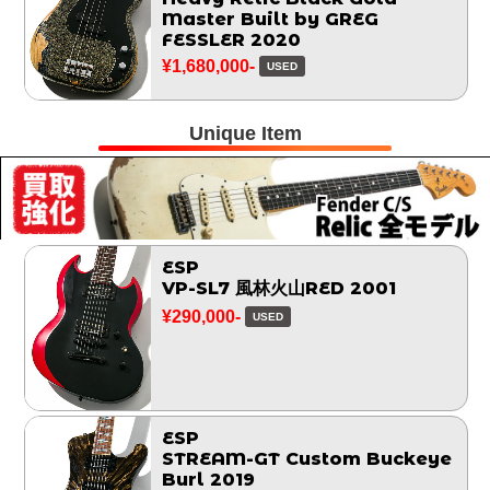
Master Built by GREG
FESSLER 2020
¥1,680,000-
USED
Unique Item
ESP
VP-SL7 風林火山RED 2001
¥290,000-
USED
ESP
STREAM-GT Custom Buckeye
Burl 2019