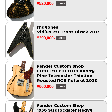
¥520,000-
USED
Mayones
Vidius 7st Trans Black 2013
¥390,000-
USED
Fender Custom Shop
LIMITED EDITION Knotty
Pine Telecaster Thinline
Roasted NOS Natural 2020
¥660,000-
USED
Fender Custom Shop
1956 Stratocaster Heavy