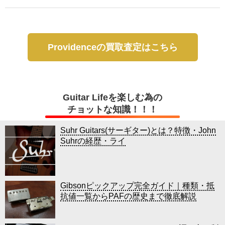
Providenceの買取査定はこちら
Guitar Lifeを楽しむ為の
チョットな知識！！！
Suhr Guitars(サーギター)とは？特徴・John
Suhrの経歴・ライ
Gibsonピックアップ完全ガイド｜種類・抵
抗値一覧からPAFの歴史まで徹底解説