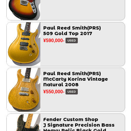
Paul Reed Smith(PRS)
509 Gold Top 2017
¥590,000-
USED
Paul Reed Smith(PRS)
McCarty Korina Vintage
Natural 2008
¥550,000-
USED
Fender Custom Shop
J Signature Precision Bass
Heavy Relic Black Gold