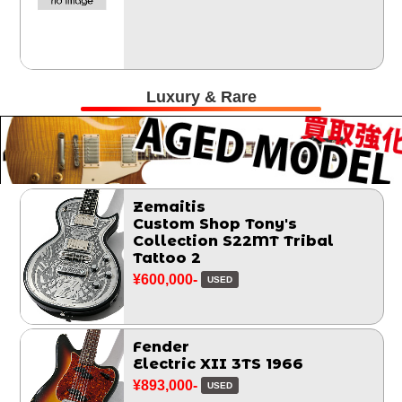
Luxury & Rare
Zemaitis
Custom Shop Tony's
Collection S22MT Tribal
Tattoo 2
¥600,000-
USED
Fender
Electric XII 3TS 1966
¥893,000-
USED