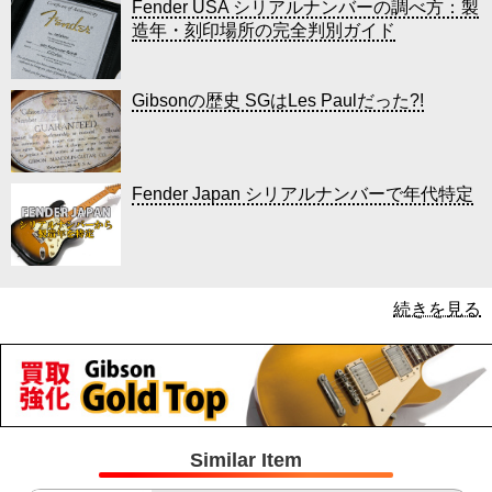
Fender USA シリアルナンバーの調べ方：製
造年・刻印場所の完全判別ガイド
Gibsonの歴史 SGはLes Paulだった?!
Fender Japan シリアルナンバーで年代特定
続きを見る
Similar Item