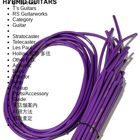
g7 Special
T's Guitars
RS Guitarworks
Category
Guitar
Stratocaster
Telecaster
Les Paul
Hollow 変形 多弦
Other E.G.
Acoustic
Bass
Effector
Amp
Pickup
Parts/Accessory
Guide
実店舗案内
利用方法
買取査定
保証