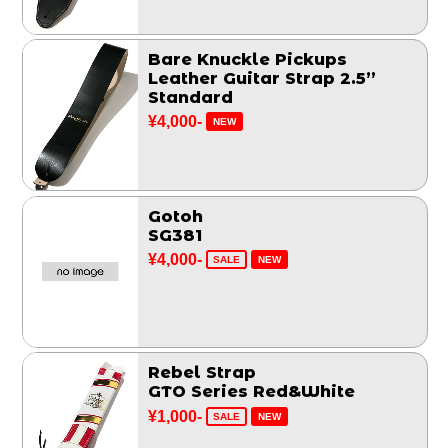
Bare Knuckle Pickups
Leather Guitar Strap 2.5”
Standard
¥4,000-
NEW
Gotoh
SG381
¥4,000-
SALE
NEW
Rebel Strap
GTO Series Red&White
¥1,000-
SALE
NEW