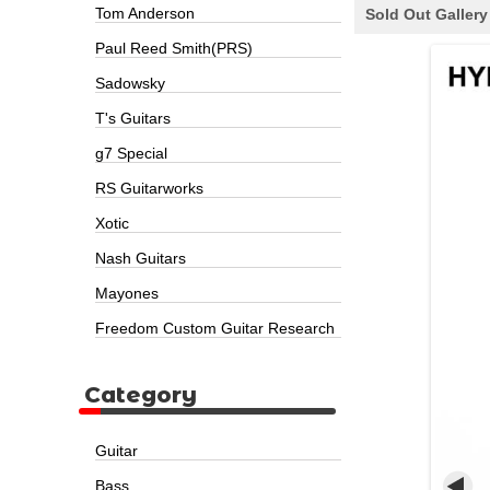
Tom Anderson
Sold Out Gallery
Paul Reed Smith(PRS)
Sadowsky
T's Guitars
g7 Special
RS Guitarworks
Xotic
Nash Guitars
Mayones
Freedom Custom Guitar Research
Category
Guitar
Bass