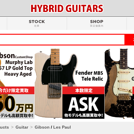
STOCK
SHOP
在庫
実店舗案内
ducts
Guitar
Gibson
/
Les Paul