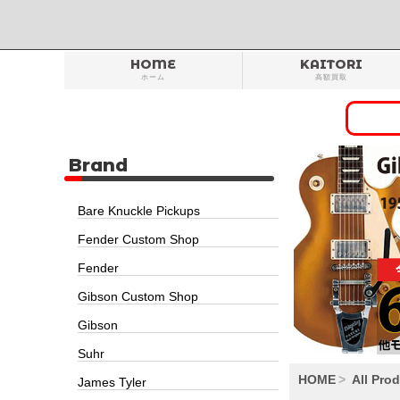
HOME
KAITORI
ホーム
高額買取
Brand
Bare Knuckle Pickups
Fender Custom Shop
Fender
Gibson Custom Shop
Gibson
Suhr
HOME
All Pro
James Tyler