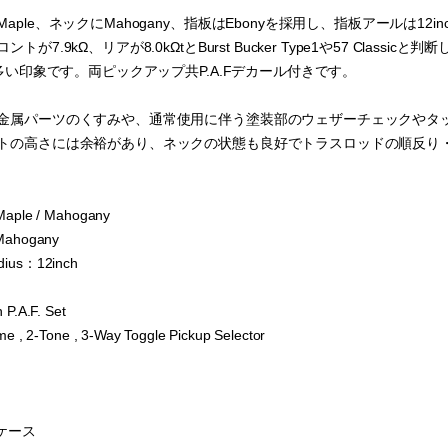
ple、ネックにMahogany、指板はEbonyを採用し、指板アールは12inchで
が7.9kΩ、リアが8.0kΩtとBurst Bucker Type1や57 Classic
が多い印象です。両ピックアップ共P.A.Fデカール付きです。
金属パーツのくすみや、通常使用に伴う塗装部のウェザーチェックやタ
トの高さには余裕があり、ネックの状態も良好でトラスロッドの順反り
 Maple / Mahogany
 Mahogany
dius：12inch
 P.A.F. Set
ume , 2-Tone , 3-Way Toggle Pickup Selector
ドケース