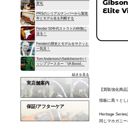
Gibson
変化
Elite 
PRSのシリアルナンバーから製造
年とモデル名を判断する
Fender 50年代ストラトの特徴に
迫る！
Fenderの歴史とモデルをサクッと
一気見！
Tom AndersonのSwitcherooやパ
ッシブブースター「VA Boost」
続きを見る
実店舗案内
【買取強化商品】
指板に黒々としたEbon
保証/アフターケア
Heritage
同じマホガニー