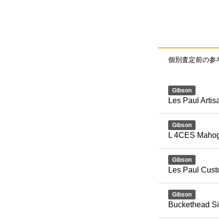
個別査定前の参
Gibson
Les Paul Artis
Gibson
L 4CES Mahog
Gibson
Les Paul Cus
Gibson
Buckethead Si