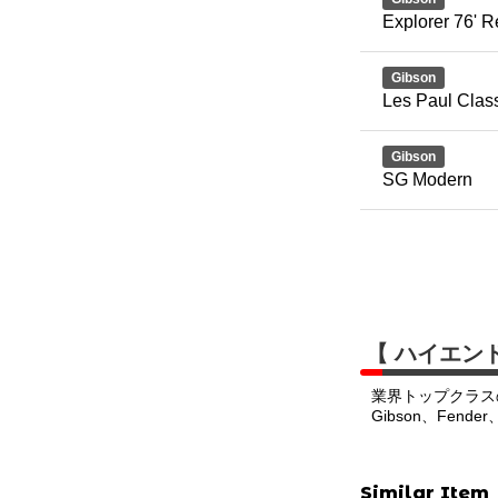
Explorer 76' R
Gibson
Les Paul Clas
Gibson
SG Modern
【 ハイエン
業界トップクラス
Gibson、Fend
Similar Item