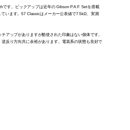
す。ピックアップは近年の Gibson P.A.F. Setを搭載
と判断しています。57 Classicはメーカー公表値で7.5kΩ、実測
ッチアップがありますが酷使された印象はない個体です。
・逆反り方向共に余裕があります。電装系の状態も良好で