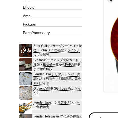
Effector
Amp
Pickups
Parts/Accessory
Suhr Guitars(サーギター)とは？特
徴・John Suhrの経歴・ラインナ
ップを解説
Gibsonピックアップ完全ガイド｜
種類・抵抗値一覧からPAFの歴史
まで徹底解説
Fender USA シリアルナンバーの
調べ方：製造年・刻印場所の完全
判別ガイド
Gibsonの歴史 SGはLes Paulだっ
た?!
Fender Japan シリアルナンバー
で年代特定
Fender Telecaster 年代別の特徴と