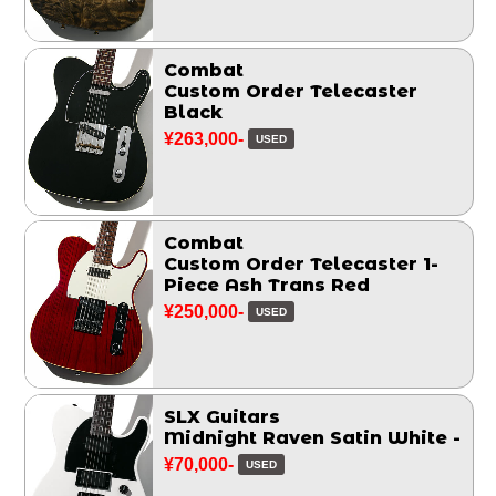
Combat
Custom Order Telecaster
Black
¥263,000-
USED
Combat
Custom Order Telecaster 1-
Piece Ash Trans Red
¥250,000-
USED
SLX Guitars
Midnight Raven Satin White -
¥70,000-
USED