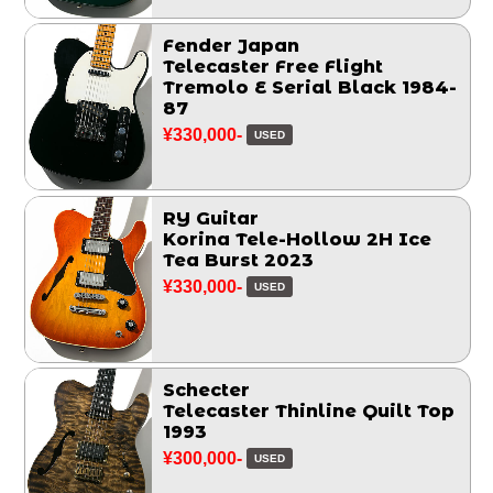
Fender Japan
Telecaster Free Flight
Tremolo E Serial Black 1984-
87
¥330,000-
USED
RY Guitar
Korina Tele-Hollow 2H Ice
Tea Burst 2023
¥330,000-
USED
Schecter
Telecaster Thinline Quilt Top
1993
¥300,000-
USED