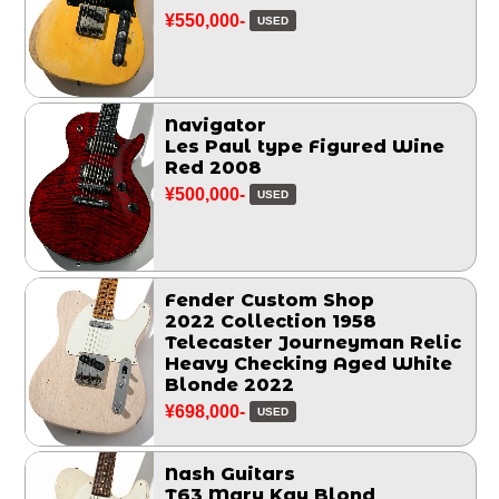
¥550,000-
USED
Navigator
Les Paul type Figured Wine
Red 2008
¥500,000-
USED
Fender Custom Shop
2022 Collection 1958
Telecaster Journeyman Relic
Heavy Checking Aged White
Blonde 2022
¥698,000-
USED
Nash Guitars
T63 Mary Kay Blond