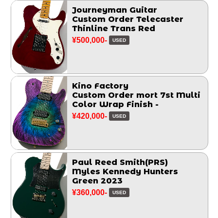
Journeyman Guitar
Custom Order Telecaster
Thinline Trans Red
¥500,000-
USED
Kino Factory
Custom Order mort 7st Multi
Color Wrap Finish -
¥420,000-
USED
Paul Reed Smith(PRS)
Myles Kennedy Hunters
Green 2023
¥360,000-
USED