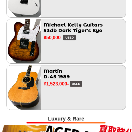
Michael Kelly Guitars
53db Dark Tiger's Eye
¥50,000-
USED
Martin
D-45 1989
¥1,523,000-
USED
Luxury & Rare