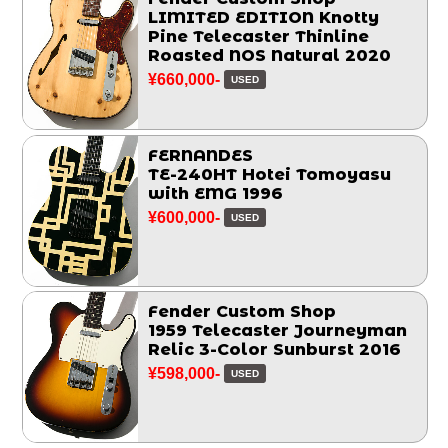
LIMITED EDITION Knotty
Pine Telecaster Thinline
Roasted NOS Natural 2020
¥660,000-
USED
FERNANDES
TE-240HT Hotei Tomoyasu
with EMG 1996
¥600,000-
USED
Fender Custom Shop
1959 Telecaster Journeyman
Relic 3-Color Sunburst 2016
¥598,000-
USED