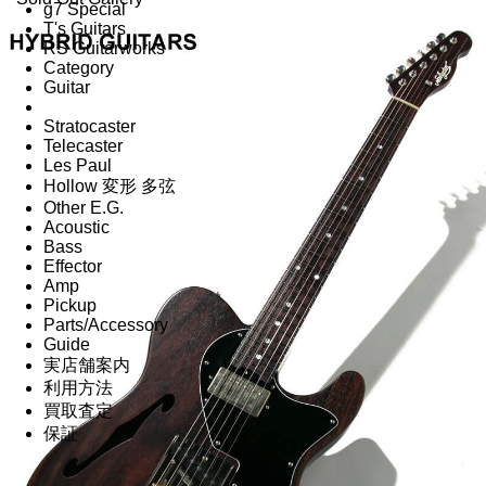
g7 Special
T's Guitars
RS Guitarworks
Category
Guitar
Stratocaster
Telecaster
Les Paul
Hollow 変形 多弦
Other E.G.
Acoustic
Bass
Effector
Amp
Pickup
Parts/Accessory
Guide
実店舗案内
利用方法
買取査定
保証