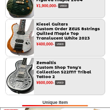
¥1,900,000-
USED
Kiesel Guitars
Custom Order ZEUS 8strings
Quilted Maple Top
Translucent White 2023
¥400,000-
USED
Zemaitis
Custom Shop Tony's
Collection S22MT Tribal
Tattoo 2
¥600,000-
USED
Unique Item