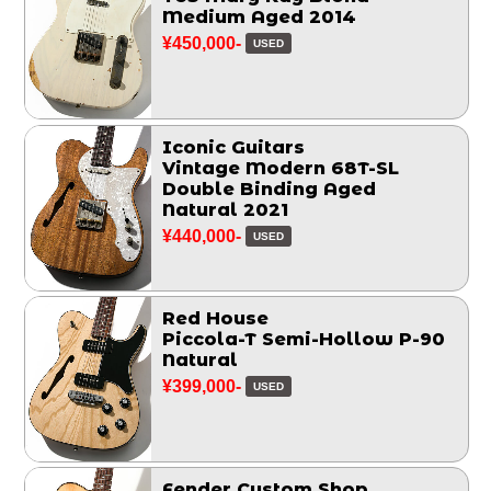
Medium Aged 2014
¥450,000-
USED
Iconic Guitars
Vintage Modern 68T-SL
Double Binding Aged
Natural 2021
¥440,000-
USED
Red House
Piccola-T Semi-Hollow P-90
Natural
¥399,000-
USED
Fender Custom Shop