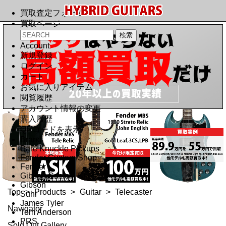
買取査定フォーム
買取ページ
Account
新規登録
ログイン
カート
お気に入りアイテム
閲覧履歴
アカウント情報の変更
購入履歴
QRコードを表示
Brand
Bare Knuckle Pickups
Fender Custom Shop
Fender
Gibson Custom Shop
Gibson
Top
>
Products
>
Guitar
>
Telecaster
Suhr
James Tyler
Navigator
Tom Anderson
PRS
Sold Out Gallery