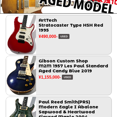
ArtTech
Stratocaster Type HSH Red
1995
¥490,000-
USED
Gibson Custom Shop
M2M 1957 Les Paul Standard
Aged Candy Blue 2019
¥1,155,000-
USED
Paul Reed Smith(PRS)
Modern Eagle I Abalone
Sapwood & Heartwood
Figured Maple 2004