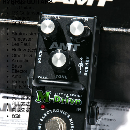
g7 Special
T's Guitars
RS Guitarworks
Category
Guitar
Stratocaster
Telecaster
Les Paul
Hollow 変形 多弦
Other E.G.
Acoustic
Bass
Effector
Amp
Pickup
Parts/Accessory
Guide
実店舗案内
利用方法
買取査定
保証