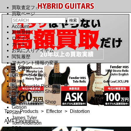
買取査定フォーム
買取ページ
Account
新規登録
ログイン
カート
お気に入りアイテム
閲覧履歴
アカウント情報の変更
購入履歴
QRコードを表示
Brand
Bare Knuckle Pickups
Fender Custom Shop
Fender
Gibson Custom Shop
Gibson
Top
>
Products
>
Effector
>
Distortion
Suhr
James Tyler
AMT Electronics
Tom Anderson
PRS