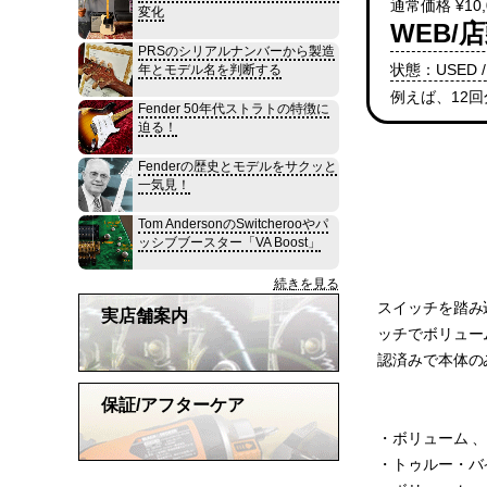
通常価格 ¥10,
変化
WEB/店
PRSのシリアルナンバーから製造
状態：USED /
年とモデル名を判断する
例えば、12
Fender 50年代ストラトの特徴に
迫る！
Fenderの歴史とモデルをサクッと
一気見！
Tom AndersonのSwitcherooやパ
ッシブブースター「VA Boost」
続きを見る
スイッチを踏み込
実店舗案内
ッチでボリュー
認済みで本体の
保証/アフターケア
・ボリューム 、
・トゥルー・バ