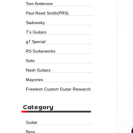
Tom Anderson
Paul Reed Smith(PRS)
Sadowsky
T's Guitars
g7 Special
RS Guitarworks
Xotic
Nash Guitars
Mayones
Freedom Custom Guitar Research
Category
Guitar
Bass