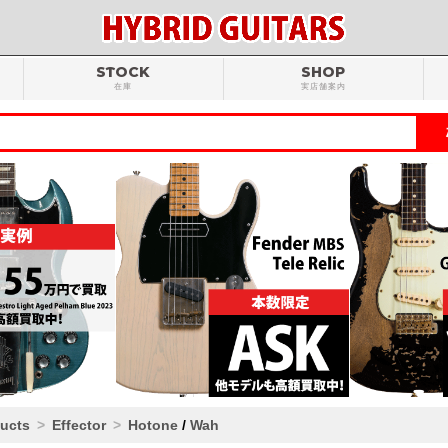
STOCK
SHOP
在庫
実店舗案内
ducts
Effector
Hotone
/
Wah