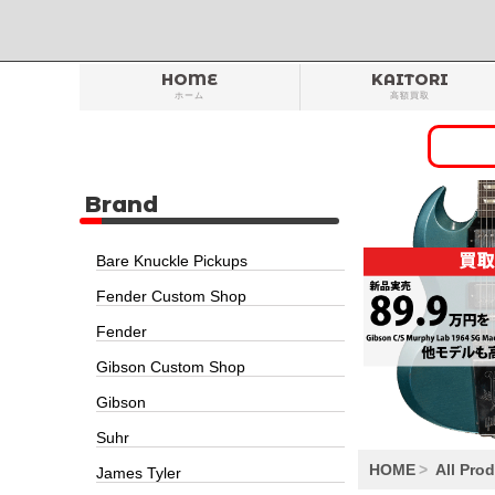
HOME
KAITORI
ホーム
高額買取
Brand
Bare Knuckle Pickups
Fender Custom Shop
Fender
Gibson Custom Shop
Gibson
Suhr
HOME
All Pro
James Tyler