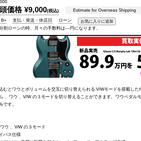
000
頭価格 ¥9,000
Estimate for Overseas Shipping
(税込)
 B+
支払・発送・休店日
ローン
回分割ローンの時、月々の手数料は---円になります。
むとワウとボリュームを交互に切り替えられる V/Wモードを搭載したHot
ム 、ワウ 、V/W の３モードを切り替えることができます。ワウペダルモ
みです。
ワウ 、V/W の３モード
イパス仕様