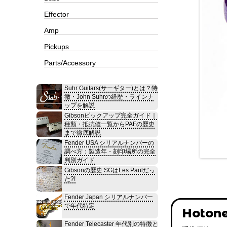
Effector
Amp
Pickups
Parts/Accessory
Suhr Guitars(サーギター)とは？特
徴・John Suhrの経歴・ラインナ
ップを解説
Gibsonピックアップ完全ガイド｜
種類・抵抗値一覧からPAFの歴史
まで徹底解説
Fender USA シリアルナンバーの
調べ方：製造年・刻印場所の完全
判別ガイド
Gibsonの歴史 SGはLes Paulだっ
た?!
Fender Japan シリアルナンバー
で年代特定
Hoton
Fender Telecaster 年代別の特徴と