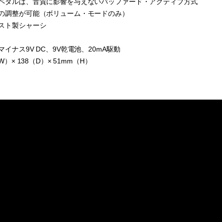
ペダルは、音質に影響を与えないバッファード・アクティブ方式
の調整が可能（ボリューム・モードのみ）
スト製シャーシ
イナス9V DC、9V乾電池、20mA駆動
W）× 138（D）× 51mm（H）