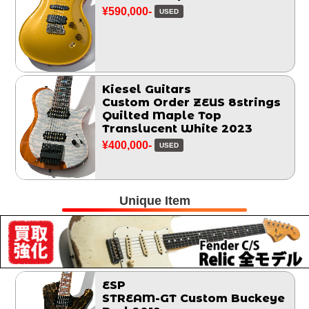
¥590,000-
USED
Kiesel Guitars
Custom Order ZEUS 8strings
Quilted Maple Top
Translucent White 2023
¥400,000-
USED
Unique Item
ESP
STREAM-GT Custom Buckeye