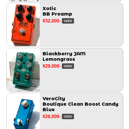
Xotic
BB Preamp
¥32,000-
USED
Blackberry JAM
Lemongrass
¥29,000-
USED
VeroCity
Boutique Clean Boost Candy
Blue
¥26,000-
USED