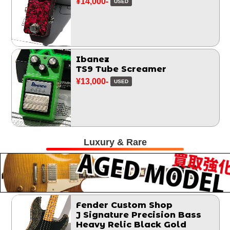
¥14,000-
USED
Ibanez
TS9 Tube Screamer
¥13,000-
USED
Luxury & Rare
Fender Custom Shop
J Signature Precision Bass
Heavy Relic Black Gold