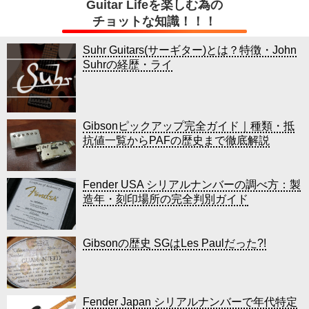
Guitar Lifeを楽しむ為の
チョットな知識！！！
Suhr Guitars(サーギター)とは？特徴・John
Suhrの経歴・ライ
Gibsonピックアップ完全ガイド｜種類・抵
抗値一覧からPAFの歴史まで徹底解説
Fender USA シリアルナンバーの調べ方：製
造年・刻印場所の完全判別ガイド
Gibsonの歴史 SGはLes Paulだった?!
Fender Japan シリアルナンバーで年代特定