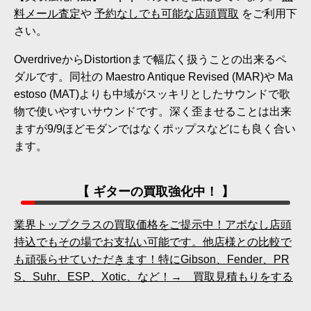
料メール査定
や
予約なしでも可能な店頭買取
をご利用下
さい。
OverdriveからDistortionまで幅広く扱うことの出来るペ
ダルです。同社の Maestro Antique Revised (MAR)や Ma
estoso (MAT)よりも中域がスッキリとしたサウンドで歌
物で使いやすいサウンドです。深く歪ませることは出来
ますが9/9ほどモダンではなくポップスなどにも良く合い
ます。
【 ギターの買取強化中！ 】
業界トップクラスの買取価格をご提示中！アポなし店頭
持込でもその場でお支払い可能です。他店様との比較で
も頑張らせていただきます！特にGibson、Fender、PR
S、Suhr、ESP、Xotic、など！→ 買取見積もりをする