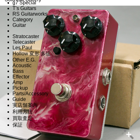
g7 Special
T's Guitars
RS Guitarworks
Category
Guitar
Stratocaster
Telecaster
Les Paul
Hollow 変形 多弦
Other E.G.
Acoustic
Bass
Effector
Amp
Pickup
Parts/Accessory
Guide
実店舗案内
利用方法
買取査定
保証