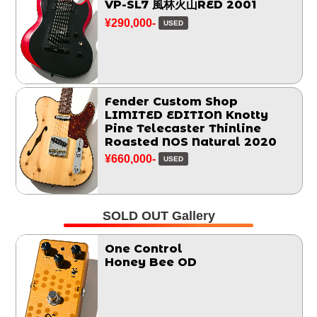
VP-SL7 風林火山RED 2001
¥290,000-
USED
Fender Custom Shop
LIMITED EDITION Knotty
Pine Telecaster Thinline
Roasted NOS Natural 2020
¥660,000-
USED
SOLD OUT Gallery
One Control
Honey Bee OD