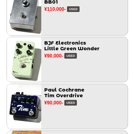
BB01
¥110,000-
USED
BJF Electronics
Little Green Wonder
¥90,000-
USED
Paul Cochrane
Tim Overdrive
¥90,000-
USED