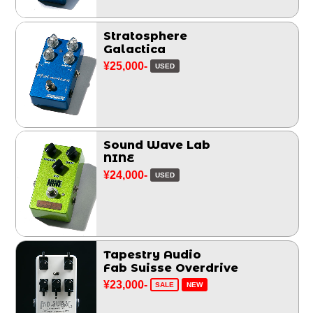
Stratosphere
Galactica
¥25,000-
USED
Sound Wave Lab
NINE
¥24,000-
USED
Tapestry Audio
Fab Suisse Overdrive
¥23,000-
SALE
NEW