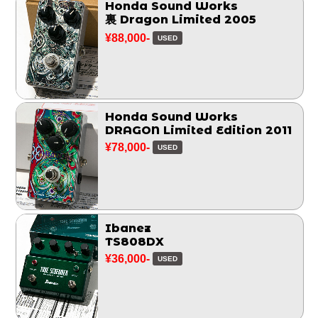
Honda Sound Works
裏 Dragon Limited 2005
¥88,000-
USED
Honda Sound Works
DRAGON Limited Edition 2011
¥78,000-
USED
Ibanez
TS808DX
¥36,000-
USED