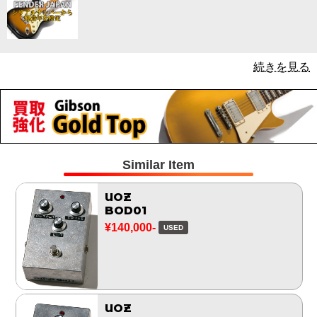
続きを見る
Similar Item
UOZ
BOD01
¥140,000-
USED
UOZ