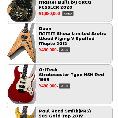
Master Built by GREG
FESSLER 2020
¥1,680,000-
USED
Dean
NAMM Show Limited Exotic
Wood Flying V Spalted
Maple 2012
¥490,000-
USED
ArtTech
Stratocaster Type HSH Red
1995
¥490,000-
USED
Paul Reed Smith(PRS)
509 Gold Top 2017