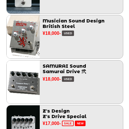
Musician Sound Design
British Steel
¥18,000-
USED
SAMURAI Sound
Samurai Drive 弐
¥18,000-
USED
Z's Design
Z's Drive Special
¥17,000-
SALE
NEW