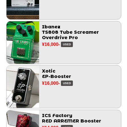
Ibanez
TS808 Tube Screamer
Overdrive Pro
¥16,000-
USED
Xotic
EP-Booster
¥16,000-
USED
ICS Factory
RED ARREMER Booster