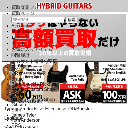
買取査定フォーム
買取ページ
Account
新規登録
ログイン
カート
お気に入りアイテム
閲覧履歴
アカウント情報の変更
購入履歴
QRコードを表示
Brand
Bare Knuckle Pickups
Fender Custom Shop
Fender
Gibson Custom Shop
Gibson
Top
>
Products
>
Effector
>
OD/Booster
Suhr
James Tyler
Leqtique
Tom Anderson
PRS
Sold Out Gallery