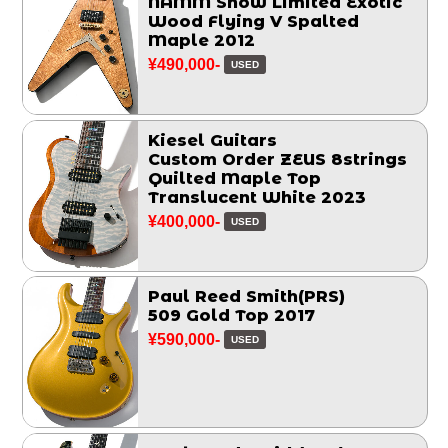
NAMM Show Limited Exotic
Wood Flying V Spalted
Maple 2012
¥490,000-
USED
Kiesel Guitars
Custom Order ZEUS 8strings
Quilted Maple Top
Translucent White 2023
¥400,000-
USED
Paul Reed Smith(PRS)
509 Gold Top 2017
¥590,000-
USED