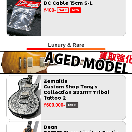
DC Cable 15cm S-L
¥400-
SALE
NEW
Luxury & Rare
Zemaitis
Custom Shop Tony's
Collection S22MT Tribal
Tattoo 2
¥600,000-
USED
Dean