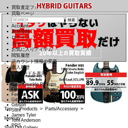
買取査定フォーム
買取ページ
Account
新規登録
ログイン
カート
お気に入りアイテム
閲覧履歴
アカウント情報の変更
購入履歴
QRコードを表示
Brand
Bare Knuckle Pickups
Fender Custom Shop
Fender
Gibson Custom Shop
Gibson
Top
>
Products
>
Parts/Accessory
>
Suhr
James Tyler
Mercury
Tom Anderson
PRS
Sold Out Gallery