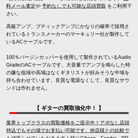
料メール査定
や
予約なしでも可能な店頭買取
をご利用下
さい。
高級アンプ、ブティックアンプにかなりの確率で採用さ
れているトランスメーカーのマーキュリー社が製作して
いるACケーブルです。
100％バージンカッパーを使用して製作されているAudio
GradeのACケーブルです。大音量でアンプを鳴らした時
の嫌な低域や高域はなくギタリストが好みそうな中域を
持ち合わせています。良質な電源なくして、良質なサウ
ンドは作れません。
【 ギターの買取強化中！ 】
業界トップクラスの買取価格をご提示中！アポなし店頭
持込でもその場でお支払い可能です。他店様との比較で