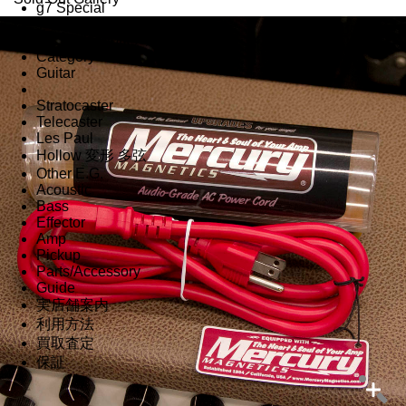
g7 Special
T's Guitars
RS Guitarworks
Category
Guitar
Stratocaster
Telecaster
Les Paul
Hollow 変形 多弦
Other E.G.
Acoustic
Bass
Effector
Amp
Pickup
Parts/Accessory
Guide
実店舗案内
利用方法
買取査定
保証