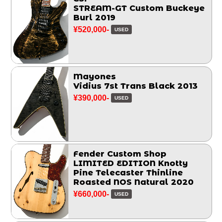
STREAM-GT Custom Buckeye
Burl 2019
¥520,000-
USED
Mayones
Vidius 7st Trans Black 2013
¥390,000-
USED
Fender Custom Shop
LIMITED EDITION Knotty
Pine Telecaster Thinline
Roasted NOS Natural 2020
¥660,000-
USED