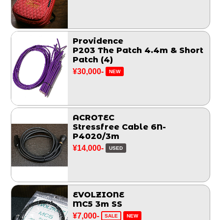
Providence
P203 The Patch 4.4m & Short
Patch (4)
¥30,000-
NEW
ACROTEC
Stressfree Cable 6N-
P4020/3m
¥14,000-
USED
EVOLZIONE
MC5 3m SS
¥7,000-
SALE
NEW