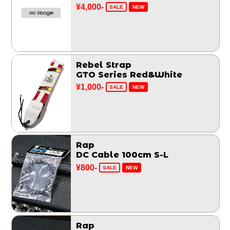
¥4,000-
SALE
NEW
Rebel Strap
GTO Series Red&White
¥1,000-
SALE
NEW
Rap
DC Cable 100cm S-L
¥800-
SALE
NEW
Rap