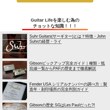
Guitar Lifeを楽しむ為の
チョットな知識！！！
Suhr Guitars(サーギター)とは？特徴・John
Suhrの経歴・ライ
Gibsonピックアップ完全ガイド｜種類・抵
抗値一覧からPAFの歴史まで徹底解説
Fender USA シリアルナンバーの調べ方：製
造年・刻印場所の完全判別ガイド
Gibsonの歴史 SGはLes Paulだった?!