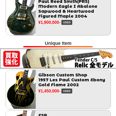
Paul Reed Smith(PRS)
Modern Eagle I Abalone
Sapwood & Heartwood
Figured Maple 2004
¥1,900,000-
USED
Unique Item
Gibson Custom Shop
1957 Les Paul Custom Ebony
Gold Flame 2002
¥1,450,000-
USED
ESP