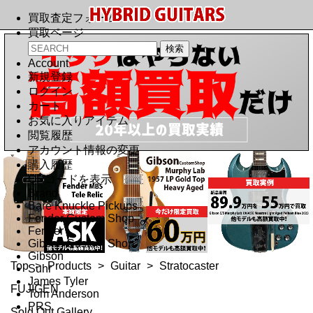
買取査定フォーム
買取ページ
Account
新規登録
ログイン
カート
お気に入りアイテム
閲覧履歴
アカウント情報の変更
購入履歴
QRコードを表示
Brand
Bare Knuckle Pickups
Fender Custom Shop
Fender
Gibson Custom Shop
Gibson
Top
>
Products
>
Guitar
>
Stratocaster
Suhr
James Tyler
FUJIGEN
Tom Anderson
PRS
Sold Out Gallery