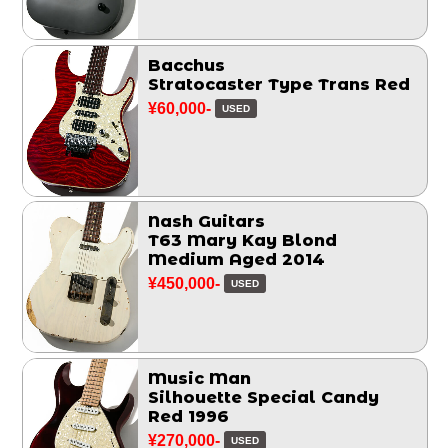
Bacchus
Stratocaster Type Trans Red
¥60,000-
USED
Nash Guitars
T63 Mary Kay Blond
Medium Aged 2014
¥450,000-
USED
Music Man
Silhouette Special Candy
Red 1996
¥270,000-
USED