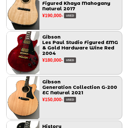
Figured Khaya Mahogany
Natural 2017
¥190,000-
USED
Gibson
Les Paul Studio Figured EMG
& Gold Hardware Wine Red
2004
¥180,000-
USED
Gibson
Generation Collection G-200
EC Natural 2021
¥150,000-
USED
History