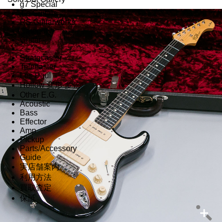
g7 Special
T's Guitars
RS Guitarworks
Category
Guitar
Stratocaster
Telecaster
Les Paul
Hollow 変形 多弦
Other E.G.
Acoustic
Bass
Effector
Amp
Pickup
Parts/Accessory
Guide
実店舗案内
利用方法
買取査定
保証