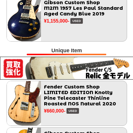
Gibson Custom Shop
M2M 1957 Les Paul Standard
Aged Candy Blue 2019
¥1,155,000-
USED
Unique Item
Fender Custom Shop
LIMITED EDITION Knotty
Pine Telecaster Thinline
Roasted NOS Natural 2020
¥660,000-
USED