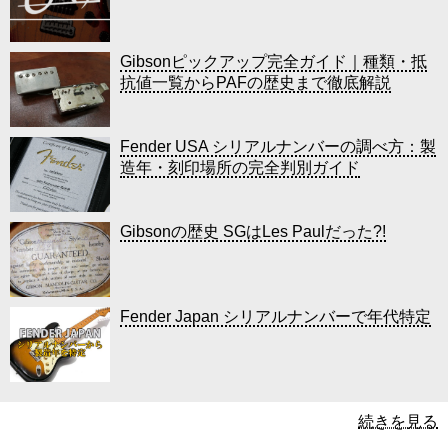
Gibsonピックアップ完全ガイド｜種類・抵
抗値一覧からPAFの歴史まで徹底解説
Fender USA シリアルナンバーの調べ方：製
造年・刻印場所の完全判別ガイド
Gibsonの歴史 SGはLes Paulだった?!
Fender Japan シリアルナンバーで年代特定
続きを見る