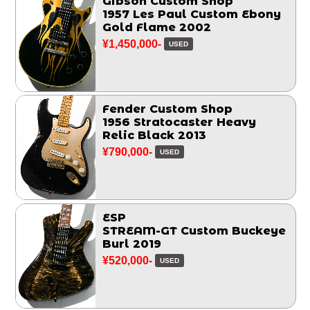
Gibson Custom Shop
1957 Les Paul Custom Ebony
Gold Flame 2002
¥1,450,000-
USED
Fender Custom Shop
1956 Stratocaster Heavy
Relic Black 2013
¥790,000-
USED
ESP
STREAM-GT Custom Buckeye
Burl 2019
¥520,000-
USED