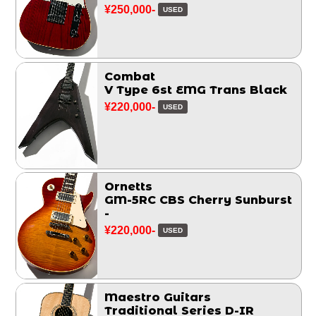
¥250,000-
USED
Combat
V Type 6st EMG Trans Black
¥220,000-
USED
Ornetts
GM-5RC CBS Cherry Sunburst
-
¥220,000-
USED
Maestro Guitars
Traditional Series D-IR