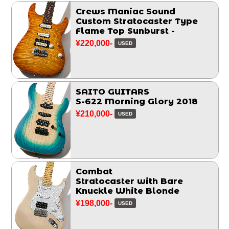
Crews Maniac Sound
Custom Stratocaster Type
Flame Top Sunburst -
¥220,000-
USED
SAITO GUITARS
S-622 Morning Glory 2018
¥210,000-
USED
Combat
Stratocaster with Bare
Knuckle White Blonde
¥198,000-
USED