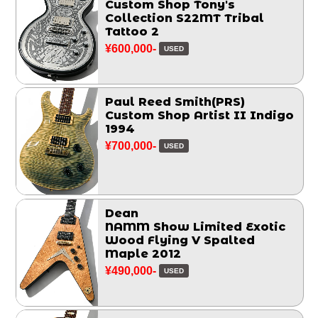
Custom Shop Tony's
Collection S22MT Tribal
Tattoo 2
¥600,000-
USED
Paul Reed Smith(PRS)
Custom Shop Artist II Indigo
1994
¥700,000-
USED
Dean
NAMM Show Limited Exotic
Wood Flying V Spalted
Maple 2012
¥490,000-
USED