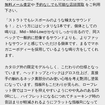
無料メール査定
や
予約なしでも可能な店頭買取
をご利用
下さい。
「ストラトでもレスポールのような極太なサウンド
を！」という方にはピッタリな1本です。個体としての
鳴りは、Mid～Mid-Lowがかなりしっかり出るので、同ス
ペックで一般的に想像するサウンドよりも、よりファッ
トなサウンドと感じていただける個体です。まるでマホ
ガニーボディーを採用しているような鳴り方をしてくれ
ます。
カタログ外の限定モデルらしく、こだわりの仕様となっ
ています。ヘッドトップとバックはグロス仕上げ、直接
手の触れるネック裏部分のみ使い心地を考え艶消し塗装
になっています。指板Rもこだわりが見られ、ローフレ
ット側ではコードを抑えやすいようにやや丸みのある25
0Rにし、ハイフレットになるにつれてチョーキング時の
音詰まりが軽減されるようにフラットな指板Rになって