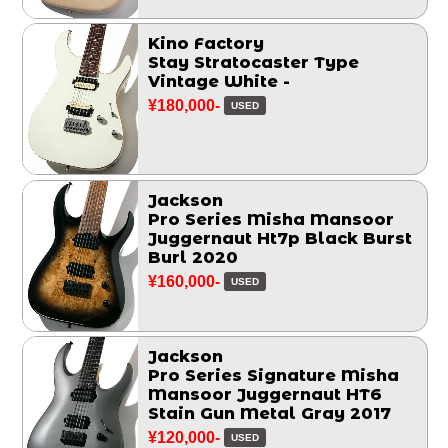
Kino Factory
Stay Stratocaster Type
Vintage White -
¥180,000-
USED
Jackson
Pro Series Misha Mansoor
Juggernaut Ht7p Black Burst
Burl 2020
¥160,000-
USED
Jackson
Pro Series Signature Misha
Mansoor Juggernaut HT6
Stain Gun Metal Gray 2017
¥120,000-
USED