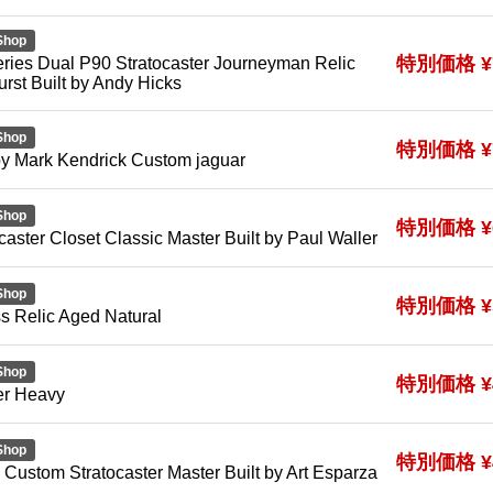
Shop
特別価格 ¥7
eries Dual P90 Stratocaster Journeyman Relic
rst Built by Andy Hicks
Shop
特別価格 ¥7
by Mark Kendrick Custom jaguar
Shop
特別価格 ¥6
aster Closet Classic Master Built by Paul Waller
Shop
特別価格 ¥5
s Relic Aged Natural
Shop
特別価格 ¥4
er Heavy
Shop
特別価格 ¥4
Custom Stratocaster Master Built by Art Esparza