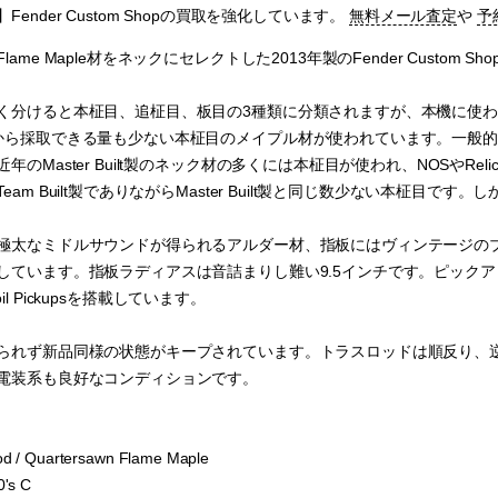
ender Custom Shopの買取を強化しています。
無料メール査定
や
予
e Maple材をネックにセレクトした2013年製のFender Custom Shop 1961 St
く分けると本柾目、追柾目、板目の3種類に分類されますが、本機に使
から採取できる量も少ない本柾目のメイプル材が使われています。一般
のMaster Built製のネック材の多くには本柾目が使われ、NOSやReli
am Built製でありながらMaster Built製と同じ数少ない本柾目です。
極太なミドルサウンドが得られるアルダー材、指板にはヴィンテージの
います。指板ラディアスは音詰まりし難い9.5インチです。ピックアップにはFender 
leCoil Pickupsを搭載しています。
られず新品同様の状態がキープされています。トラスロッドは順反り、
電装系も良好なコンディションです。
 / Quartersawn Flame Maple
's C