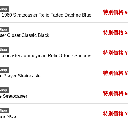
Shop
特別価格 ¥4
on 1960 Stratocaster Relic Faded Daphne Blue
Shop
特別価格 ¥3
ter Closet Classic Black
Shop
特別価格 ¥3
ratocaster Journeyman Relic 3 Tone Sunburst
Shop
特別価格 ¥2
 Player Stratocaster
Shop
特別価格 ¥2
 Stratocaster
Shop
特別価格 ¥2
ASS NOS