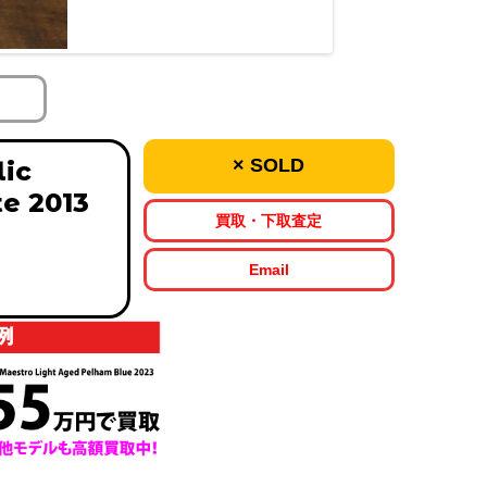
× SOLD
lic
e 2013
買取・下取査定
Email