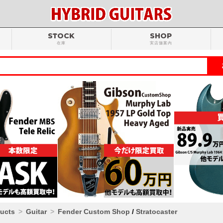
STOCK
SHOP
在庫
実店舗案内
ducts
Guitar
Fender Custom Shop
/
Stratocaster