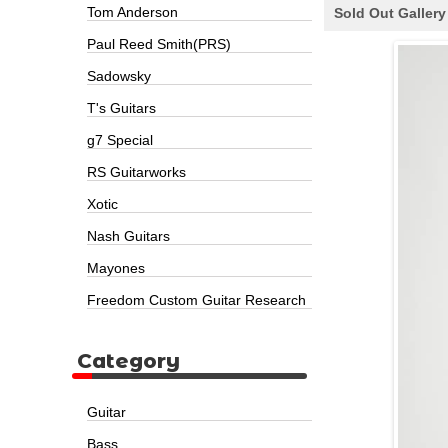
Tom Anderson
Sold Out Gallery
Paul Reed Smith(PRS)
Sadowsky
T's Guitars
g7 Special
RS Guitarworks
Xotic
Nash Guitars
Mayones
Freedom Custom Guitar Research
Category
Guitar
Bass