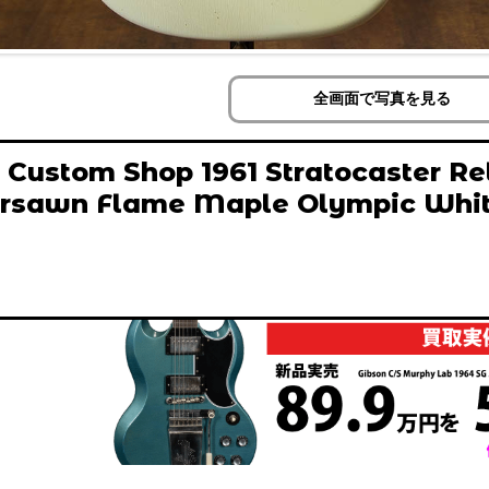
全画面で写真を見る
 Custom Shop 1961 Stratocaster Re
rsawn Flame Maple Olympic Whit