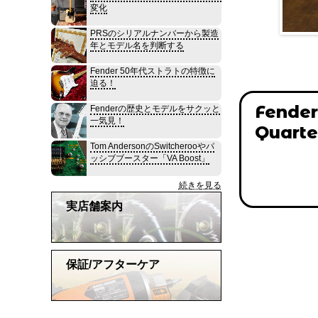
変化
PRSのシリアルナンバーから製造
年とモデル名を判断する
Fender 50年代ストラトの特徴に
迫る！
Fender
Fenderの歴史とモデルをサクッと
一気見！
Quarte
Tom AndersonのSwitcherooやパ
ッシブブースター「VA Boost」
続きを見る
実店舗案内
保証/アフターケア