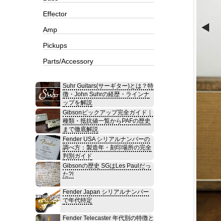
Effector
Amp
Pickups
Parts/Accessory
Suhr Guitars(サーギター)とは？特
徴・John Suhrの経歴・ラインナ
ップを解説
Gibsonピックアップ完全ガイド｜
種類・抵抗値一覧からPAFの歴史
まで徹底解説
Fender USA シリアルナンバーの
調べ方：製造年・刻印場所の完全
判別ガイド
Gibsonの歴史 SGはLes Paulだっ
た?!
Fender Japan シリアルナンバー
で年代特定
Fender Telecaster 年代別の特徴と