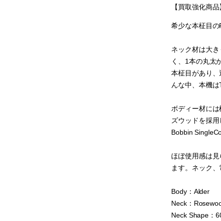
【買取強化商品】F
希少な本柾目のFlam
ネック材は大き
く、1本の丸太
本柾目があり、近年
んな中、本機はTe
ボディー材には
ズウッドを採用して
Bobbin Sing
ほぼ使用感は見
ます。ネック、
Body：Alder
Neck：Rosewood
Neck Shape：60