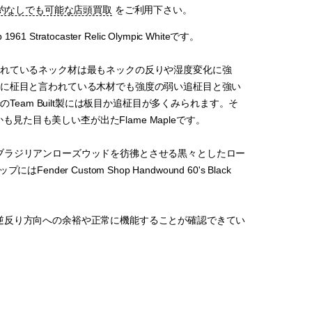
約なしでも可能な店頭買取
をご利用下さい。
ratocaster Relic Olympic Whiteです。
われているネック材は最もネックの反りや湿度変化に強
的に柾目と言われている木材でも強度の弱い追柾目と強い
cのTeam Built製には板目か追柾目が多くみられます。そ
しかも見た目も美しい杢が出たFlame Mapleです。
ブラジリアンローズウッドを彷彿とさせる黒々としたロー
Custom Shop Handwound 60's Black
逆反り方向への余裕や正常に機能することが確認できてい