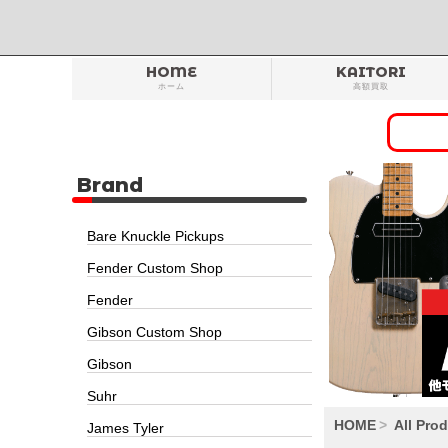
HOME
KAITORI
ホーム
高額買取
Brand
Bare Knuckle Pickups
Fender Custom Shop
Fender
Gibson Custom Shop
Gibson
Suhr
HOME
All Pro
James Tyler