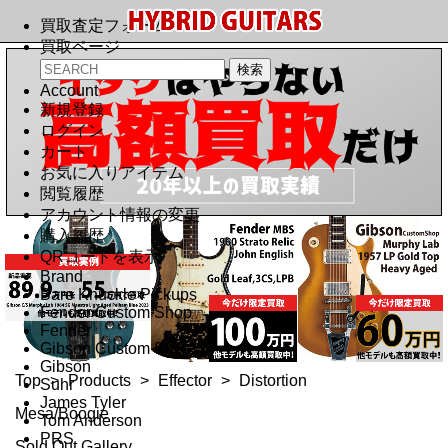
買取査定フォーム
買取ページ
Account
新規登録
ログイン
カート
お気に入りアイテム
閲覧履歴
アカウント情報の変更
購入履歴
QRコードを表示
Brand
Bare Knuckle Pickups
Fender Custom Shop
Fender
Gibson Custom Shop
Gibson
Top
>
Products
>
Effector
>
Distortion
Suhr
James Tyler
Mesa/Boogie
Tom Anderson
PRS
Sold Out Gallery