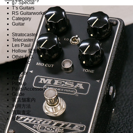
g7 Special
T's Guitars
RS Guitarworks
Category
Guitar
Stratocaster
Telecaster
Les Paul
Hollow 変形 多弦
Other E.G.
Acoustic
Bass
Effector
Amp
Pickup
Parts/Accessory
Guide
実店舗案内
利用方法
買取査定
保証