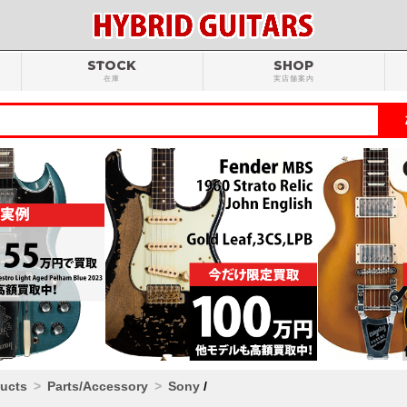
STOCK
SHOP
在庫
実店舗案内
ducts
Parts/Accessory
Sony
/