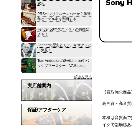
Sony 
変化
PRSのシリアルナンバーから製造
年とモデル名を判断する
Fender 50年代ストラトの特徴に
迫る！
Fenderの歴史とモデルをサクッと
一気見！
Tom AndersonのSwitcherooやパ
ッシブブースター「VA Boost」
続きを見る
実店舗案内
【買取強化商品
高画質・高音質のS
保証/アフターケア
本機は音質面で
イクで臨場感あ