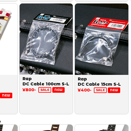
Rap
Rap
DC Cable 100cm S-L
DC Cable 15cm S-L
¥800-
¥400-
SALE
NEW
SALE
NEW
NEW
e