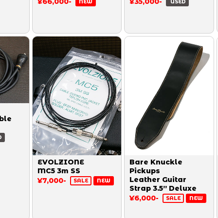
¥66,000-
¥35,000-
NEW
USED
ble
D
EVOLZIONE
Bare Knuckle
MC5 3m SS
Pickups
Leather Guitar
¥7,000-
SALE
NEW
Strap 3.5” Deluxe
¥6,000-
SALE
NEW