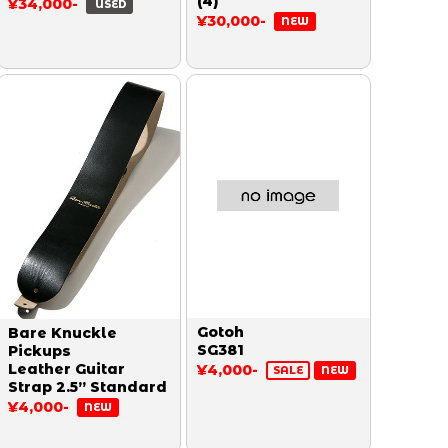
(4)
¥34,000-
USED
¥30,000-
NEW
Gotoh
Bare Knuckle
SG381
Pickups
Leather Guitar
¥4,000-
SALE
NEW
Strap 2.5” Standard
¥4,000-
NEW