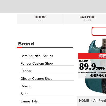
HOME
KAITORI
ホーム
高額買取
Brand
Bare Knuckle Pickups
Fender Custom Shop
Fender
Gibson Custom Shop
Gibson
Suhr
HOME
All Pro
James Tyler