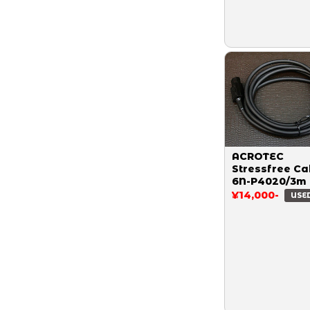
ACROTEC
Stressfree Ca
6N-P4020/3m
¥14,000-
USE