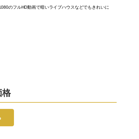
1080のフルHD動画で暗いライブハウスなどでもきれいに
。
価格
ら