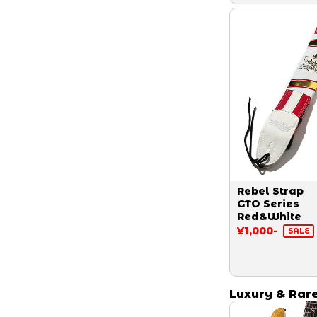
Rebel Strap
GTO Series
Red&White
¥1,000-
SALE
Luxury & Rar