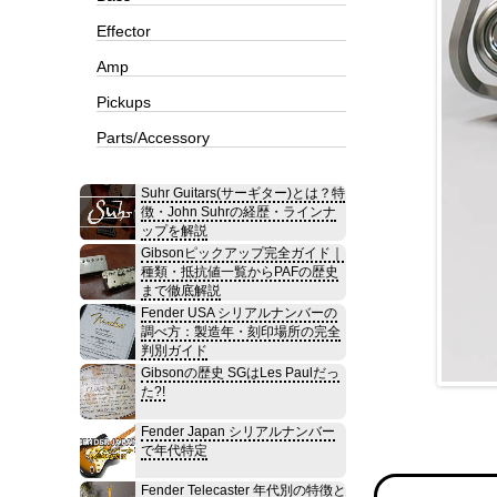
Effector
Amp
Pickups
Parts/Accessory
Suhr Guitars(サーギター)とは？特
徴・John Suhrの経歴・ラインナ
ップを解説
Gibsonピックアップ完全ガイド｜
種類・抵抗値一覧からPAFの歴史
まで徹底解説
Fender USA シリアルナンバーの
調べ方：製造年・刻印場所の完全
判別ガイド
Gibsonの歴史 SGはLes Paulだっ
た?!
Fender Japan シリアルナンバー
で年代特定
Fender Telecaster 年代別の特徴と