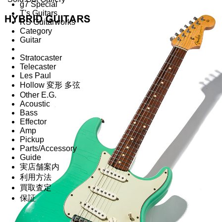
g7 Special
T's Guitars
RS Guitarworks
Category
Guitar
Stratocaster
Telecaster
Les Paul
Hollow 変形 多弦
Other E.G.
Acoustic
Bass
Effector
Amp
Pickup
Parts/Accessory
Guide
実店舗案内
利用方法
買取査定
保証