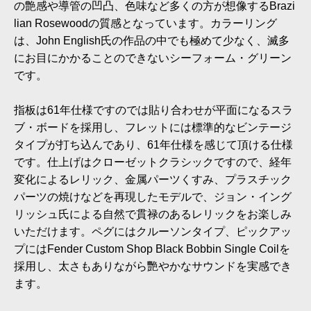
の艶感や導管の凹凸、色味など多くの方が想像するBrazi
lian Rosewoodの質感となっています。カラーリング
は、John English氏の作品の中でも極めて少なく、滅多
にお目にかかることのできないシーフォーム・グリーン
です。
指板は61年仕様ですのでは貼り合わせが平面になるスラ
ブ・ボードを採用し、フレットには標準的なビンテージ
タイプが打ち込んであり、61年仕様を感じて頂ける仕様
です。仕上げはクローゼットクラシックですので、経年
変化によるレリック、金属パーツくすみ、プラスチック
パーツの焼けなどを再現したモデルで、ジョン・イング
リッシュ氏による自然で貫禄のあるレリックをお楽しみ
いただけます。ペグにはクルーソンタイプ、ピックアッ
プにはFender Custom Shop Black Bobbin Single Coilを
採用し、太さもありながら艷やかなサウンドを実感でき
ます。