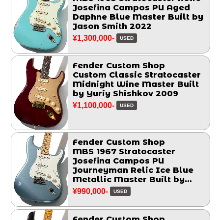
Josefina Campos PU Aged
Daphne Blue Master Built by
Jason Smith 2022
¥1,300,000-
USED
Fender Custom Shop
Custom Classic Stratocaster
Midnight Wine Master Built
by Yuriy Shishkov 2009
¥1,100,000-
USED
Fender Custom Shop
MBS 1967 Stratocaster
Josefina Campos PU
Journeyman Relic Ice Blue
Metallic Master Built by
Greg Fessler 2017
¥990,000-
USED
Fender Custom Shop