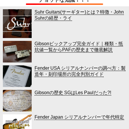
Suhr Guitars(サーギター)とは？特徴・John
Suhrの経歴・ライ
Gibsonピックアップ完全ガイド｜種類・抵
抗値一覧からPAFの歴史まで徹底解説
Fender USA シリアルナンバーの調べ方：製
造年・刻印場所の完全判別ガイド
Gibsonの歴史 SGはLes Paulだった?!
Fender Japan シリアルナンバーで年代特定