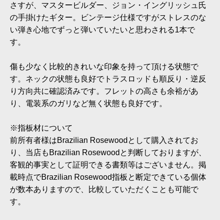
さすが、マスタービルダー、ジョン・イングリッシュ氏
の手掛けたギター。ビンテージ仕様ですがストレスのな
い弾き心地でずっと弾いていたいと思わされる1本で
す。
傷も少なく比較的きれいな印象を持って頂ける状態で
す。ネックの状態も良好でトラスロッドも順反り・逆反
り方向共に確認済みです。フレットの高さも余裕があ
り、電装系のガリなど無く状態も良好です。
※指板材について
前所有者様はBrazilian Rosewoodとして購入されてお
り、当店もBrazilian Rosewoodと判断しておりますが、
客観的事実として証明できる書類等はございません。掲
載時点でBrazilian Rosewood指板と断定できている個体
が数本ありますので、比較していただくことも可能で
す。