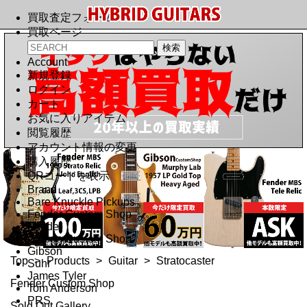
買取査定フォーム
買取ページ
Account
新規登録
ログイン
カート
お気に入りアイテム
閲覧履歴
アカウント情報の変更
購入履歴
QRコードを表示
Brand
Bare Knuckle Pickups
Fender Custom Shop
Fender
Gibson Custom Shop
Gibson
Top
>
Products
>
Guitar
>
Stratocaster
Suhr
James Tyler
Fender Custom Shop
Tom Anderson
PRS
Sold Out Gallery