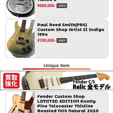
¥600,000-
USED
Paul Reed Smith(PRS)
Custom Shop Artist II Indigo
1994
¥700,000-
USED
Unique Item
Fender Custom Shop
LIMITED EDITION Knotty
Pine Telecaster Thinline
Roasted NOS Natural 2020