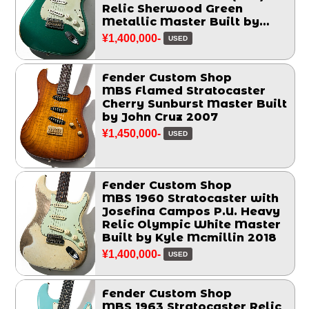
Relic Sherwood Green
Metallic Master Built by
Chris Fleming 2006
¥1,400,000-
USED
Fender Custom Shop
MBS Flamed Stratocaster
Cherry Sunburst Master Built
by John Cruz 2007
¥1,450,000-
USED
Fender Custom Shop
MBS 1960 Stratocaster with
Josefina Campos P.U. Heavy
Relic Olympic White Master
Built by Kyle Mcmillin 2018
¥1,400,000-
USED
Fender Custom Shop
MBS 1963 Stratocaster Relic