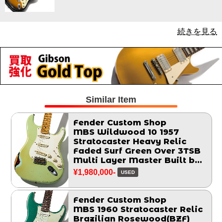
続きを見る
Similar Item
Fender Custom Shop
MBS Wildwood 10 1957
Stratocaster Heavy Relic
Faded Surf Green Over 3TSB
Multi Layer Master Built by
John Cruz 2014
¥1,980,000-
USED
Fender Custom Shop
MBS 1960 Stratocaster Relic
Brazilian Rosewood(BZF)