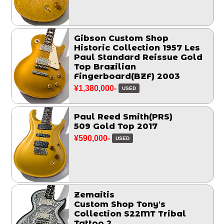
Gibson Custom Shop
Historic Collection 1957 Les
Paul Standard Reissue Gold
Top Brazilian
Fingerboard(BZF) 2003
¥1,380,000-
USED
Paul Reed Smith(PRS)
509 Gold Top 2017
¥590,000-
USED
Zemaitis
Custom Shop Tony's
Collection S22MT Tribal
Tattoo 2