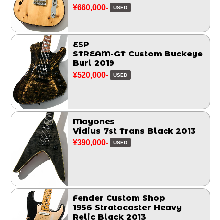
¥660,000-
USED
ESP
STREAM-GT Custom Buckeye
Burl 2019
¥520,000-
USED
Mayones
Vidius 7st Trans Black 2013
¥390,000-
USED
Fender Custom Shop
1956 Stratocaster Heavy
Relic Black 2013