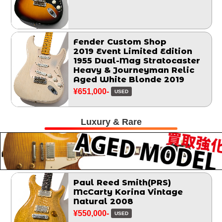
Fender Custom Shop
2019 Event Limited Edition
1955 Dual-Mag Stratocaster
Heavy & Journeyman Relic
Aged White Blonde 2019
¥651,000-
USED
Luxury & Rare
Paul Reed Smith(PRS)
McCarty Korina Vintage
Natural 2008
¥550,000-
USED