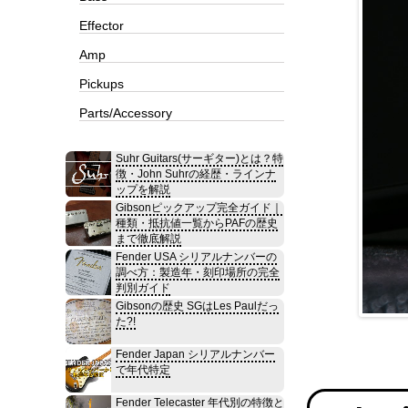
Effector
Amp
Pickups
Parts/Accessory
Suhr Guitars(サーギター)とは？特
徴・John Suhrの経歴・ラインナ
ップを解説
Gibsonピックアップ完全ガイド｜
種類・抵抗値一覧からPAFの歴史
まで徹底解説
Fender USA シリアルナンバーの
調べ方：製造年・刻印場所の完全
判別ガイド
Gibsonの歴史 SGはLes Paulだっ
た?!
Fender Japan シリアルナンバー
で年代特定
Fender Telecaster 年代別の特徴と