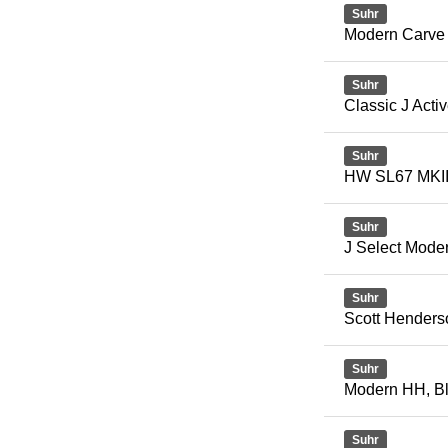
Suhr
Modern Carve 
Suhr
Classic J Acti
Suhr
HW SL67 MKI
Suhr
J Select Mod
Suhr
Scott Henders
Suhr
Modern HH, B
Suhr