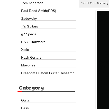
Tom Anderson
Sold Out Gallery
Paul Reed Smith(PRS)
Sadowsky
T's Guitars
g7 Special
RS Guitarworks
Xotic
Nash Guitars
Mayones
Freedom Custom Guitar Research
Category
Guitar
Bass