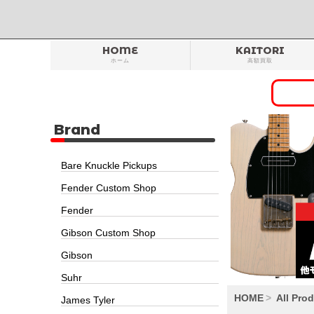
HOME
KAITORI
ホーム
高額買取
Brand
Bare Knuckle Pickups
Fender Custom Shop
Fender
Gibson Custom Shop
Gibson
Suhr
HOME
All Pro
James Tyler