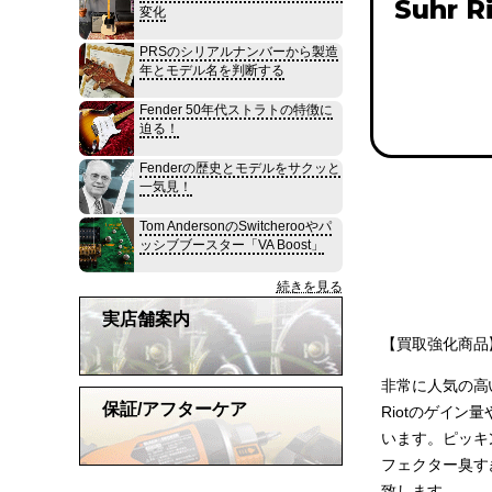
Suhr R
変化
PRSのシリアルナンバーから製造
年とモデル名を判断する
Fender 50年代ストラトの特徴に
迫る！
Fenderの歴史とモデルをサクッと
一気見！
Tom AndersonのSwitcherooやパ
ッシブブースター「VA Boost」
続きを見る
実店舗案内
【買取強化商品
非常に人気の高い
保証/アフターケア
Riotのゲイ
います。ピッキ
フェクター臭す
致します。