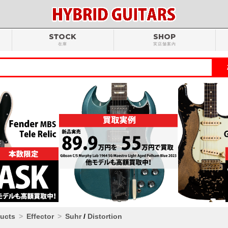
STOCK
SHOP
在庫
実店舗案内
ducts
Effector
Suhr
/
Distortion