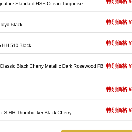
特別価格 ¥2
gnature Standard HSS Ocean Turquoise
特別価格 ¥2
loyd Black
特別価格 ¥2
o HH 510 Black
特別価格 ¥2
Classic Black Cherry Metallic Dark Rosewood FB
特別価格 ¥2
特別価格 ¥2
sic S HH Thornbucker Black Cherry