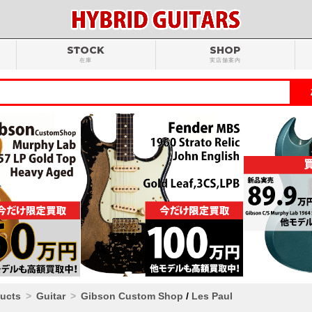
STOCK
SHOP
在庫
実店舗案内
ducts
Guitar
Gibson Custom Shop
/
Les Paul