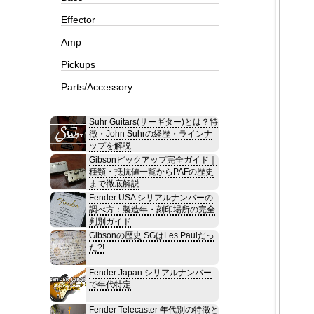
Effector
Amp
Pickups
Parts/Accessory
Suhr Guitars(サーギター)とは？特
徴・John Suhrの経歴・ラインナ
ップを解説
Gibsonピックアップ完全ガイド｜
種類・抵抗値一覧からPAFの歴史
まで徹底解説
Fender USA シリアルナンバーの
調べ方：製造年・刻印場所の完全
判別ガイド
Gibsonの歴史 SGはLes Paulだっ
た?!
Fender Japan シリアルナンバー
で年代特定
Fender Telecaster 年代別の特徴と