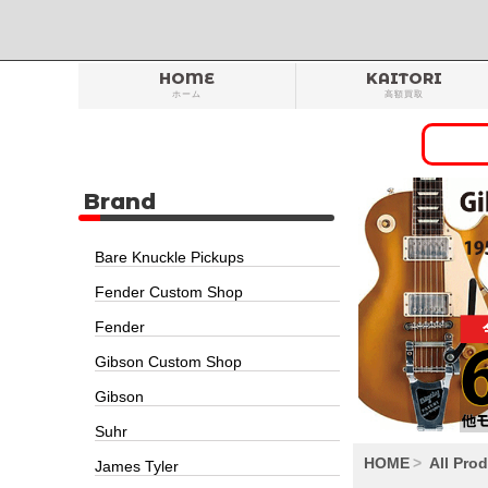
HOME
KAITORI
ホーム
高額買取
Brand
Bare Knuckle Pickups
Fender Custom Shop
Fender
Gibson Custom Shop
Gibson
Suhr
HOME
All Pro
James Tyler