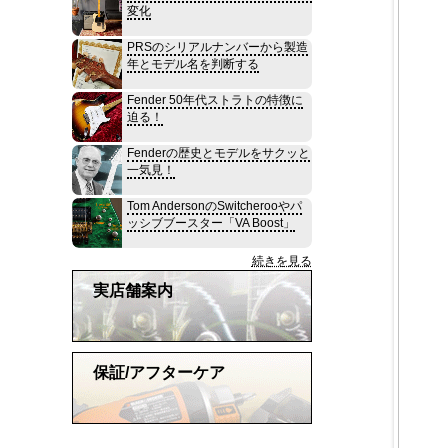
変化
PRSのシリアルナンバーから製造
年とモデル名を判断する
Fender 50年代ストラトの特徴に
迫る！
Fenderの歴史とモデルをサクッと
一気見！
Tom AndersonのSwitcherooやパ
ッシブブースター「VA Boost」
続きを見る
実店舗案内
保証/アフターケア