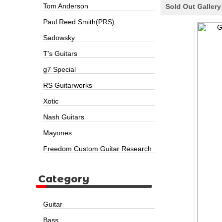
Tom Anderson
Sold Out Gallery
Paul Reed Smith(PRS)
Sadowsky
T's Guitars
g7 Special
RS Guitarworks
Xotic
Nash Guitars
Mayones
Freedom Custom Guitar Research
Category
Guitar
Bass