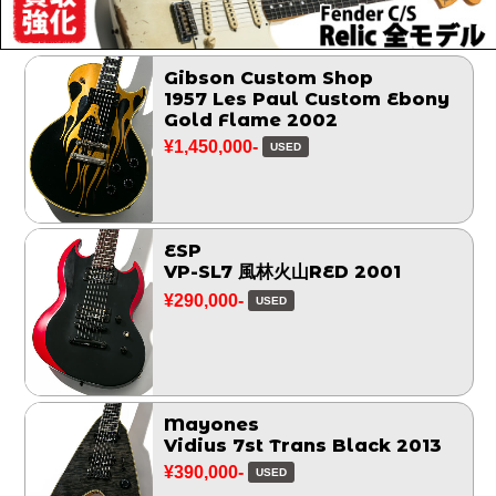
Gibson Custom Shop
1957 Les Paul Custom Ebony
Gold Flame 2002
¥1,450,000-
USED
ESP
VP-SL7 風林火山RED 2001
¥290,000-
USED
Mayones
Vidius 7st Trans Black 2013
¥390,000-
USED