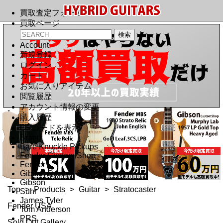
買取査定フォーム
買取ページ
Account
新規登録
ログイン
カート
お気に入りアイテム
閲覧履歴
アカウント情報の変更
購入履歴
QRコードを表示
Brand
Bare Knuckle Pickups
Fender Custom Shop
Fender
Gibson Custom Shop
Gibson
Top
>
Products
>
Guitar
>
Stratocaster
Suhr
James Tyler
Fender USA
Tom Anderson
PRS
Sold Out Gallery