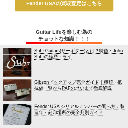
Fender USAの買取査定はこちら
Guitar Lifeを楽しむ為の
チョットな知識！！！
Suhr Guitars(サーギター)とは？特徴・John
Suhrの経歴・ライ
Gibsonピックアップ完全ガイド｜種類・抵
抗値一覧からPAFの歴史まで徹底解説
Fender USA シリアルナンバーの調べ方：製
造年・刻印場所の完全判別ガイド