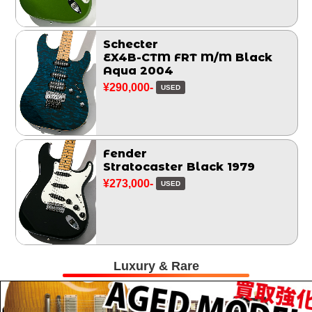
Schecter
EX4B-CTM FRT M/M Black
Aqua 2004
¥290,000-
USED
Fender
Stratocaster Black 1979
¥273,000-
USED
Luxury & Rare