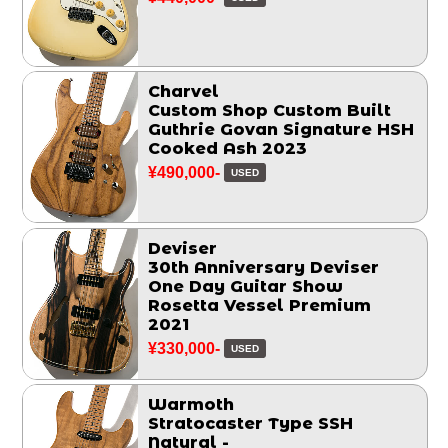
Charvel
Custom Shop Custom Built
Guthrie Govan Signature HSH
Cooked Ash 2023
¥490,000-
USED
Deviser
30th Anniversary Deviser
One Day Guitar Show
Rosetta Vessel Premium
2021
¥330,000-
USED
Warmoth
Stratocaster Type SSH
Natural -