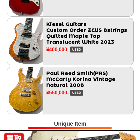
Kiesel Guitars
Custom Order ZEUS 8strings
Quilted Maple Top
Translucent White 2023
¥400,000-
USED
Paul Reed Smith(PRS)
McCarty Korina Vintage
Natural 2008
¥550,000-
USED
Unique Item