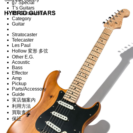
g7 Special
T's Guitars
RS Guitarworks
Category
Guitar
Stratocaster
Telecaster
Les Paul
Hollow 変形 多弦
Other E.G.
Acoustic
Bass
Effector
Amp
Pickup
Parts/Accessory
Guide
実店舗案内
利用方法
買取査定
保証