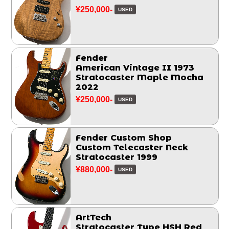
¥250,000-
USED
Fender
American Vintage II 1973
Stratocaster Maple Mocha
2022
¥250,000-
USED
Fender Custom Shop
Custom Telecaster Neck
Stratocaster 1999
¥880,000-
USED
ArtTech
Stratocaster Type HSH Red