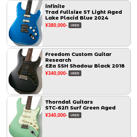
infinite
Trad Fullsize ST Light Aged
Lake Placid Blue 2024
¥380,000-
USED
Freedom Custom Guitar
Research
EZa SSH Shadow Black 2018
¥340,000-
USED
Thorndal Guitars
STC-62N Surf Green Aged
¥340,000-
USED