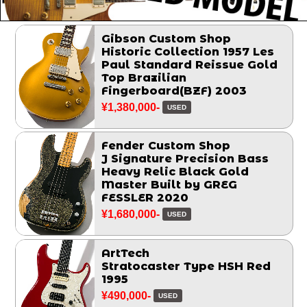
Gibson Custom Shop
Historic Collection 1957 Les
Paul Standard Reissue Gold
Top Brazilian
Fingerboard(BZF) 2003
¥1,380,000-
USED
Fender Custom Shop
J Signature Precision Bass
Heavy Relic Black Gold
Master Built by GREG
FESSLER 2020
¥1,680,000-
USED
ArtTech
Stratocaster Type HSH Red
1995
¥490,000-
USED