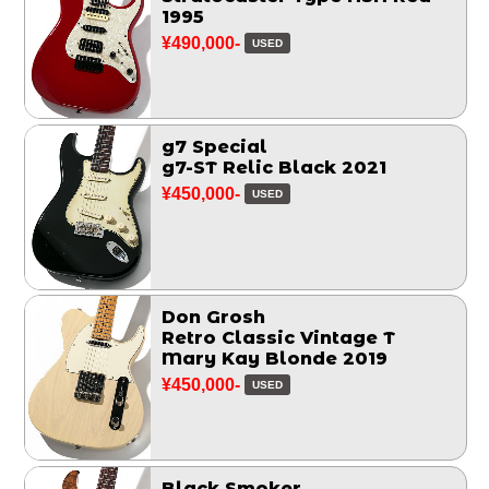
1995
¥490,000-
USED
g7 Special
g7-ST Relic Black 2021
¥450,000-
USED
Don Grosh
Retro Classic Vintage T
Mary Kay Blonde 2019
¥450,000-
USED
Black Smoker