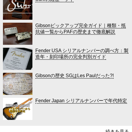
Gibsonピックアップ完全ガイド｜種類・抵
抗値一覧からPAFの歴史まで徹底解説
Fender USA シリアルナンバーの調べ方：製
造年・刻印場所の完全判別ガイド
Gibsonの歴史 SGはLes Paulだった?!
Fender Japan シリアルナンバーで年代特定
続きを見る