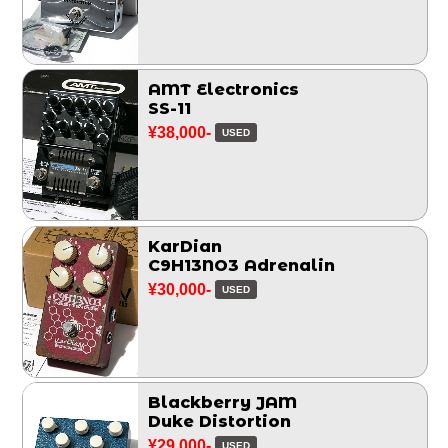
AMT Electronics
SS-11
¥38,000-
USED
KarDian
C9H13NO3 Adrenalin
¥30,000-
USED
Blackberry JAM
Duke Distortion
¥29,000-
USED