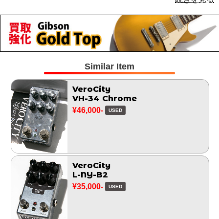
Similar Item
VeroCity
VH-34 Chrome
¥46,000-
USED
VeroCity
L-NY-B2
¥35,000-
USED