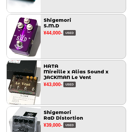
Shigemori
S.M.D
¥44,000-
USED
HATA
Mireille x Alias Sound x
JACKMAN Le Vent
¥43,000-
USED
Shigemori
RaD Distortion
¥39,000-
USED