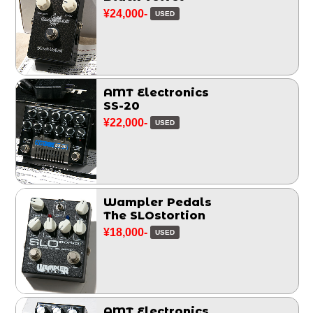
¥24,000-
USED
AMT Electronics
SS-20
¥22,000-
USED
Wampler Pedals
The SLOstortion
¥18,000-
USED
AMT Electronics