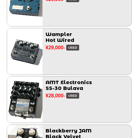
Wampler
Hot Wired
¥29,000-
USED
AMT Electronics
SS-30 Bulava
¥28,000-
USED
Blackberry JAM
Black Velvet