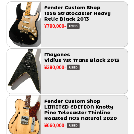
Fender Custom Shop
1956 Stratocaster Heavy
Relic Black 2013
¥790,000-
USED
Mayones
Vidius 7st Trans Black 2013
¥390,000-
USED
Fender Custom Shop
LIMITED EDITION Knotty
Pine Telecaster Thinline
Roasted NOS Natural 2020
¥660,000-
USED