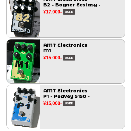
B2 - Bogner Ecstasy -
¥17,000-
USED
AMT Electronics
M1
¥15,000-
USED
AMT Electronics
P1 - Peavey 5150 -
¥15,000-
USED