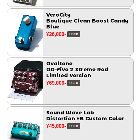
VeroCity
Boutique Clean Boost Candy
Blue
¥26,000-
USED
Ovaltone
OD-Five 2 Xtreme Red
Limited Version
¥69,000-
USED
Sound Wave Lab
Distortion +B Custom Color
¥45,000-
USED