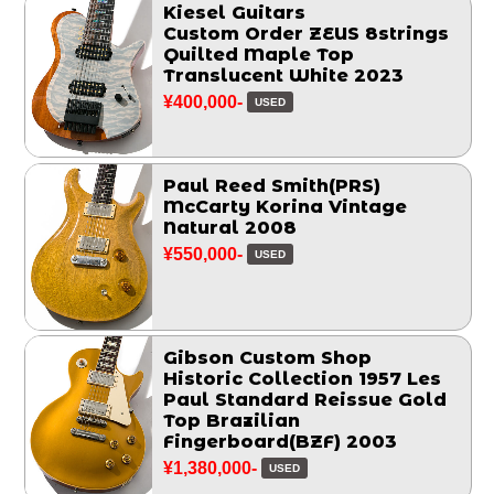
Kiesel Guitars
Custom Order ZEUS 8strings
Quilted Maple Top
Translucent White 2023
¥400,000-
USED
Paul Reed Smith(PRS)
McCarty Korina Vintage
Natural 2008
¥550,000-
USED
Gibson Custom Shop
Historic Collection 1957 Les
Paul Standard Reissue Gold
Top Brazilian
Fingerboard(BZF) 2003
¥1,380,000-
USED