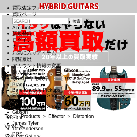
買取査定フォーム
買取ページ
Account
新規登録
ログイン
カート
お気に入りアイテム
閲覧履歴
アカウント情報の変更
購入履歴
QRコードを表示
Brand
Bare Knuckle Pickups
Fender Custom Shop
Fender
Gibson Custom Shop
Gibson
Top
>
Products
>
Effector
>
Distortion
Suhr
James Tyler
VeroCity
Tom Anderson
PRS
Sold Out Gallery