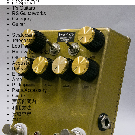
g7 Special
T's Guitars
RS Guitarworks
Category
Guitar
Stratocaster
Telecaster
Les Paul
Hollow 変形 多弦
Other E.G.
Acoustic
Bass
Effector
Amp
Pickup
Parts/Accessory
Guide
実店舗案内
利用方法
買取査定
保証