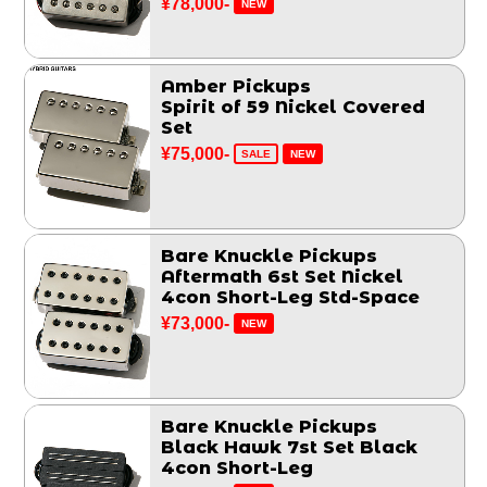
¥78,000-
NEW
Amber Pickups
Spirit of 59 Nickel Covered
Set
¥75,000-
SALE
NEW
Bare Knuckle Pickups
Aftermath 6st Set Nickel
4con Short-Leg Std-Space
¥73,000-
NEW
Bare Knuckle Pickups
Black Hawk 7st Set Black
4con Short-Leg