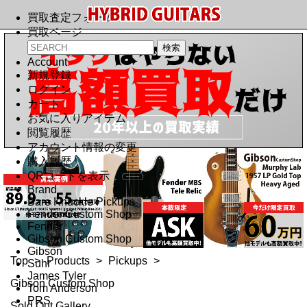
買取査定フォーム
買取ページ
Account
新規登録
ログイン
カート
お気に入りアイテム
閲覧履歴
アカウント情報の変更
購入履歴
QRコードを表示
Brand
Bare Knuckle Pickups
Fender Custom Shop
Fender
Gibson Custom Shop
Gibson
Top
>
Products
>
Pickups
>
Suhr
James Tyler
Gibson Custom Shop
Tom Anderson
PRS
Sold Out Gallery