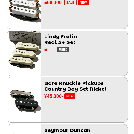
¥60,000-
SALE
NEW
Lindy Fralin
Real 54 Set
¥ -----
USED
Bare Knuckle Pickups
Country Boy Set Nickel
¥45,000-
NEW
Seymour Duncan