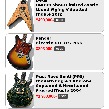
Dean
NAMM Show Limited Exotic
Wood Flying V Spalted
Maple 2012
¥490,000-
USED
Fender
Electric XII 3TS 1966
¥893,000-
USED
Paul Reed Smith(PRS)
Modern Eagle I Abalone
Sapwood & Heartwood
Figured Maple 2004
¥1,900,000-
USED