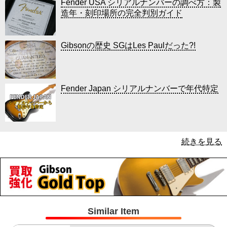
Fender USA シリアルナンバーの調べ方：製
造年・刻印場所の完全判別ガイド
Gibsonの歴史 SGはLes Paulだった?!
Fender Japan シリアルナンバーで年代特定
続きを見る
Similar Item