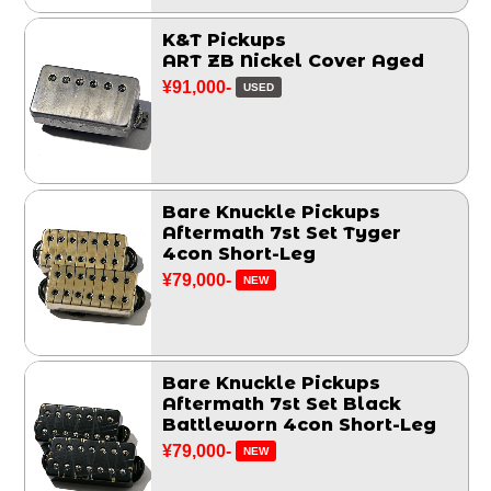
K&T Pickups
ART ZB Nickel Cover Aged
¥91,000-
USED
Bare Knuckle Pickups
Aftermath 7st Set Tyger
4con Short-Leg
¥79,000-
NEW
Bare Knuckle Pickups
Aftermath 7st Set Black
Battleworn 4con Short-Leg
¥79,000-
NEW