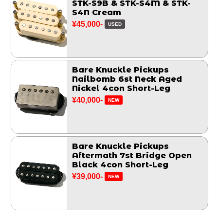
STK-S9B & STK-S4M & STK-
S4N Cream
¥45,000-
USED
Bare Knuckle Pickups
Nailbomb 6st Neck Aged
Nickel 4con Short-Leg
¥40,000-
NEW
Bare Knuckle Pickups
Aftermath 7st Bridge Open
Black 4con Short-Leg
¥39,000-
NEW