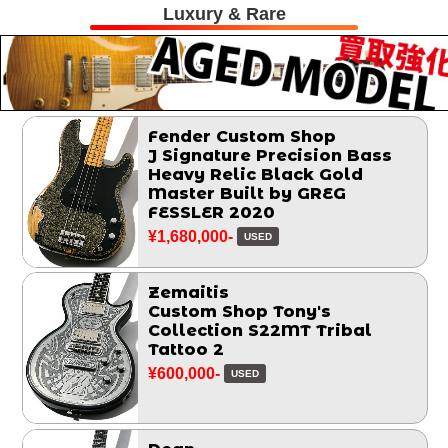
Luxury & Rare
Fender Custom Shop
J Signature Precision Bass
Heavy Relic Black Gold
Master Built by GREG
FESSLER 2020
¥1,680,000-
USED
Zemaitis
Custom Shop Tony's
Collection S22MT Tribal
Tattoo 2
¥600,000-
USED