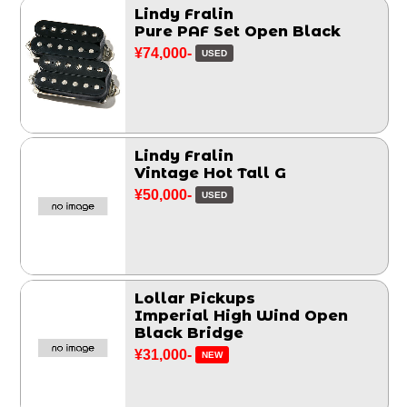
Lindy Fralin
Pure PAF Set Open Black
¥74,000-
USED
Lindy Fralin
Vintage Hot Tall G
¥50,000-
USED
Lollar Pickups
Imperial High Wind Open
Black Bridge
¥31,000-
NEW