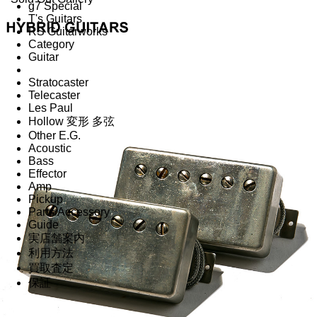
g7 Special
T's Guitars
RS Guitarworks
Category
Guitar
Stratocaster
Telecaster
Les Paul
Hollow 変形 多弦
Other E.G.
Acoustic
Bass
Effector
Amp
Pickup
Parts/Accessory
Guide
実店舗案内
利用方法
買取査定
保証