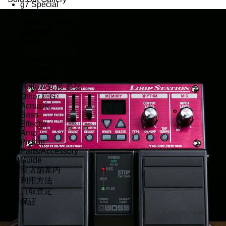
g7 Special
T's Guitars
RS Guitarworks
Category
Guitar
Stratocaster
Telecaster
Les Paul
Hollow 変形 多弦
Other E.G.
Acoustic
Bass
Effector
Amp
Pickup
Parts/Accessory
Guide
実店舗案内
利用方法
買取査定
保証