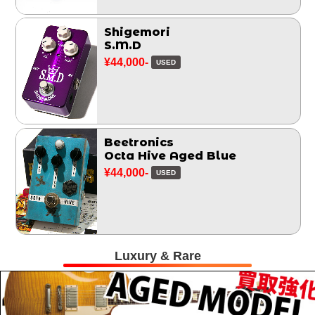
Shigemori
S.M.D
¥44,000-
USED
Beetronics
Octa Hive Aged Blue
¥44,000-
USED
Luxury & Rare