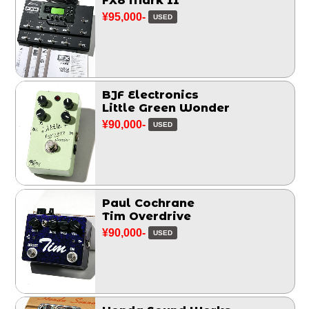
FX8 Mark II
¥95,000-
USED
BJF Electronics
Little Green Wonder
¥90,000-
USED
Paul Cochrane
Tim Overdrive
¥90,000-
USED