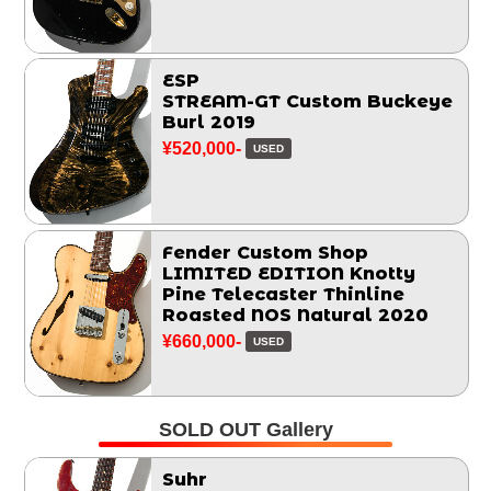
ESP
STREAM-GT Custom Buckeye
Burl 2019
¥520,000-
USED
Fender Custom Shop
LIMITED EDITION Knotty
Pine Telecaster Thinline
Roasted NOS Natural 2020
¥660,000-
USED
SOLD OUT Gallery
Suhr