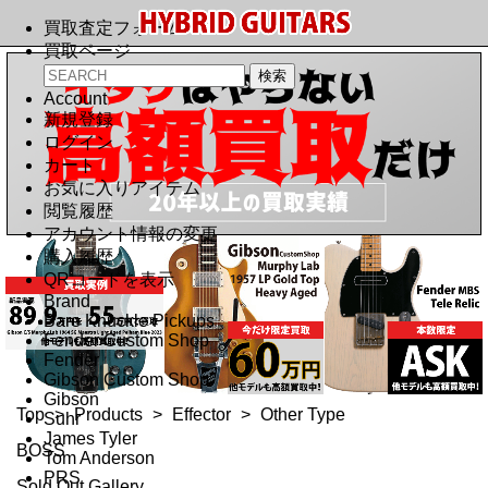
買取査定フォーム
買取ページ
Account
新規登録
ログイン
カート
お気に入りアイテム
閲覧履歴
アカウント情報の変更
購入履歴
QRコードを表示
Brand
Bare Knuckle Pickups
Fender Custom Shop
Fender
Gibson Custom Shop
Gibson
Top
>
Products
>
Effector
>
Other Type
Suhr
James Tyler
BOSS
Tom Anderson
PRS
Sold Out Gallery