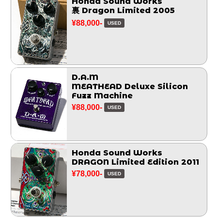
Honda Sound Works
裏 Dragon Limited 2005
¥88,000-
USED
D.A.M
MEATHEAD Deluxe Silicon
Fuzz Machine
¥88,000-
USED
Honda Sound Works
DRAGON Limited Edition 2011
¥78,000-
USED