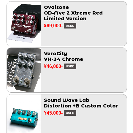
Ovaltone
OD-Five 2 Xtreme Red
Limited Version
¥69,000-
USED
VeroCity
VH-34 Chrome
¥46,000-
USED
Sound Wave Lab
Distortion +B Custom Color
¥45,000-
USED