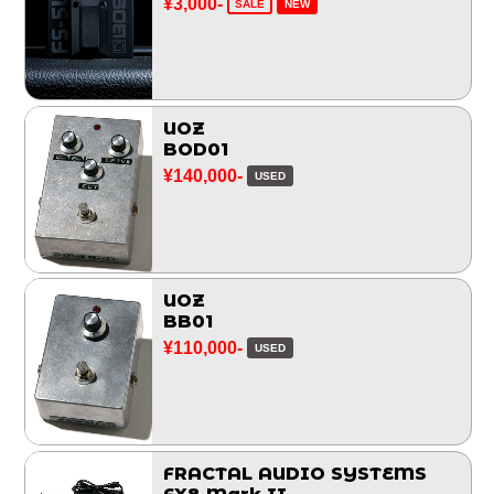
¥3,000-
SALE
NEW
UOZ
BOD01
¥140,000-
USED
UOZ
BB01
¥110,000-
USED
FRACTAL AUDIO SYSTEMS