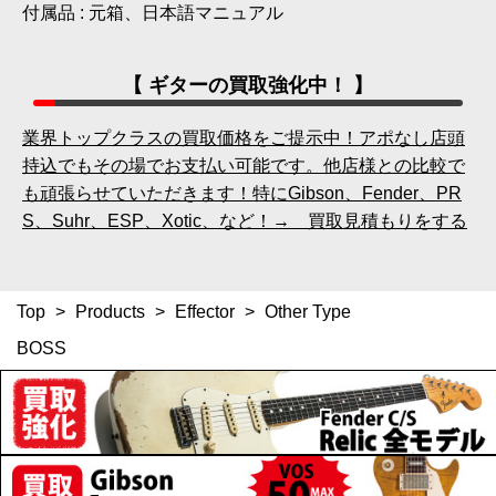
付属品 : 元箱、日本語マニュアル
【 ギターの買取強化中！ 】
業界トップクラスの買取価格をご提示中！アポなし店頭
持込でもその場でお支払い可能です。他店様との比較で
も頑張らせていただきます！特にGibson、Fender、PR
S、Suhr、ESP、Xotic、など！→ 買取見積もりをする
Top
>
Products
>
Effector
>
Other Type
BOSS