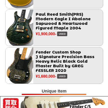
Paul Reed Smith(PRS)
Modern Eagle I Abalone
Sapwood & Heartwood
Figured Maple 2004
¥1,900,000-
USED
Fender Custom Shop
J Signature Precision Bass
Heavy Relic Black Gold
Master Built by GREG
FESSLER 2020
¥1,680,000-
USED
Unique Item