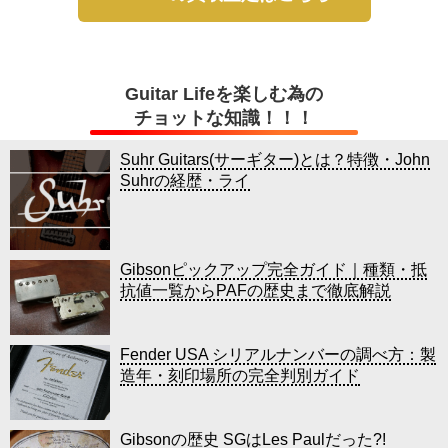
Guitar Lifeを楽しむ為の
チョットな知識！！！
Suhr Guitars(サーギター)とは？特徴・John
Suhrの経歴・ライ
Gibsonピックアップ完全ガイド｜種類・抵
抗値一覧からPAFの歴史まで徹底解説
Fender USA シリアルナンバーの調べ方：製
造年・刻印場所の完全判別ガイド
Gibsonの歴史 SGはLes Paulだった?!