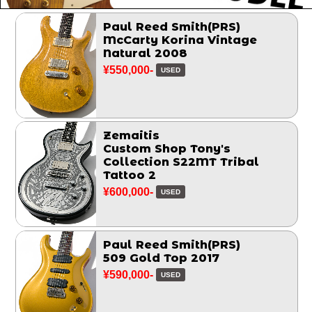
Paul Reed Smith(PRS)
McCarty Korina Vintage
Natural 2008
¥550,000-
USED
Zemaitis
Custom Shop Tony's
Collection S22MT Tribal
Tattoo 2
¥600,000-
USED
Paul Reed Smith(PRS)
509 Gold Top 2017
¥590,000-
USED