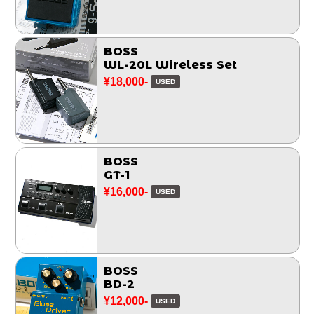
BOSS
WL-20L Wireless Set
¥18,000-
USED
BOSS
GT-1
¥16,000-
USED
BOSS
BD-2
¥12,000-
USED